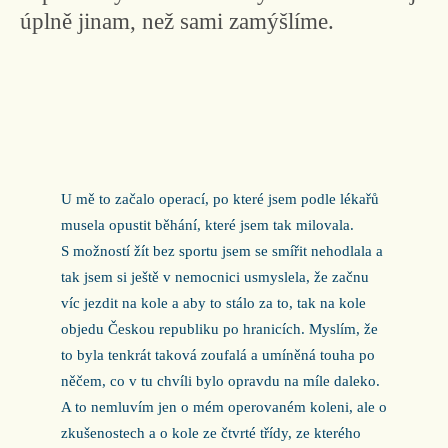
úplně jinam, než sami zamýšlíme.
U mě to začalo operací, po které jsem podle lékařů
musela opustit běhání, které jsem tak milovala.
S možností žít bez sportu jsem se smířit nehodlala a
tak jsem si ještě v nemocnici usmyslela, že začnu
víc jezdit na kole a aby to stálo za to, tak na kole
objedu Českou republiku po hranicích. Myslím, že
to byla tenkrát taková zoufalá a umíněná touha po
něčem, co v tu chvíli bylo opravdu na míle daleko.
A to nemluvím jen o mém operovaném koleni, ale o
zkušenostech a o kole ze čtvrté třídy, ze kterého