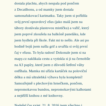
dostala plachtu, abych nespala pod pončem
z Decatlhonu, a od mamky jsem dostala
samonafukovací karimatku. Taky jsem si pořídila
svůj první opravdový ešus (jako malá jsem na
tábory dostávala plastovou mističku) a vařič, který
jsem poprvé zkoušela na balkóně paneláku, kde
jsem bydlela při škole. Fakt mi to nešlo. Ale asi po
hodině bojů jsem našla grif a uvařila si svůj první
čaj v ešusu. To byla radost! Dokonale jsem si na
mapy.cz naklikala cestu a vytiskla si ji na černobíle
na A3 papíry, které jsem z důvodů šetření váhy
ostříhala. Mamka mi uřízla kartáček na poloviční
délku a má ultralehká výbava byla kompletní!
Samozřejmě s plechovým hrnečkem, pončem,
nepromokavou bundou, nepromokavými kalhotami
a nejtěžší knihou z mé knihovny.
Nadešel čas vyjet. 21. 8. 2016 jsem všechno i