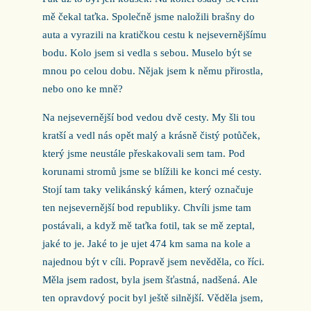
mě čekal taťka. Společně jsme naložili brašny do
auta a vyrazili na kratičkou cestu k nejsevernějšímu
bodu. Kolo jsem si vedla s sebou. Muselo být se
mnou po celou dobu. Nějak jsem k němu přirostla,
nebo ono ke mně?
Na nejsevernější bod vedou dvě cesty. My šli tou
kratší a vedl nás opět malý a krásně čistý potůček,
který jsme neustále přeskakovali sem tam. Pod
korunami stromů jsme se blížili ke konci mé cesty.
Stojí tam taky velikánský kámen, který označuje
ten nejsevernější bod republiky. Chvíli jsme tam
postávali, a když mě taťka fotil, tak se mě zeptal,
jaké to je. Jaké to je ujet 474 km sama na kole a
najednou být v cíli. Popravě jsem nevěděla, co říci.
Měla jsem radost, byla jsem šťastná, nadšená. Ale
ten opravdový pocit byl ještě silnější. Věděla jsem,