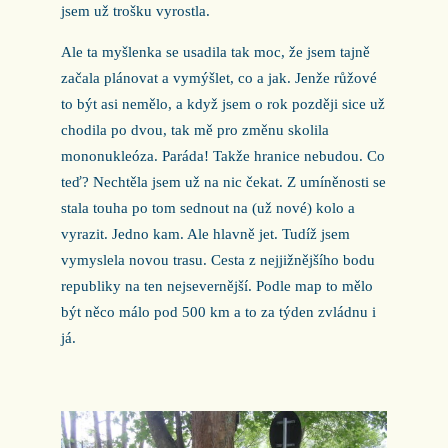
jsem už trošku vyrostla.
Ale ta myšlenka se usadila tak moc, že jsem tajně
začala plánovat a vymýšlet, co a jak. Jenže růžové
to být asi nemělo, a když jsem o rok později sice už
chodila po dvou, tak mě pro změnu skolila
mononukleóza. Paráda! Takže hranice nebudou. Co
teď? Nechtěla jsem už na nic čekat. Z umíněnosti se
stala touha po tom sednout na (už nové) kolo a
vyrazit. Jedno kam. Ale hlavně jet. Tudíž jsem
vymyslela novou trasu. Cesta z nejjižnějšího bodu
republiky na ten nejsevernější. Podle map to mělo
být něco málo pod 500 km a to za týden zvládnu i
já.