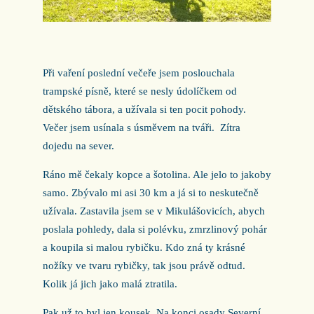
Při vaření poslední večeře jsem poslouchala
trampské písně, které se nesly údolíčkem od
dětského tábora, a užívala si ten pocit pohody.
Večer jsem usínala s úsměvem na tváři.
Zítra
dojedu na sever.
Ráno mě čekaly kopce a šotolina. Ale jelo to jakoby
samo. Zbývalo mi asi 30 km a já si to neskutečně
užívala. Zastavila jsem se v Mikulášovicích, abych
poslala pohledy, dala si polévku, zmrzlinový pohár
a koupila si malou rybičku. Kdo zná ty krásné
nožíky ve tvaru rybičky, tak jsou právě odtud.
Kolik já jich jako malá ztratila.
Pak už to byl jen kousek. Na konci osady Severní