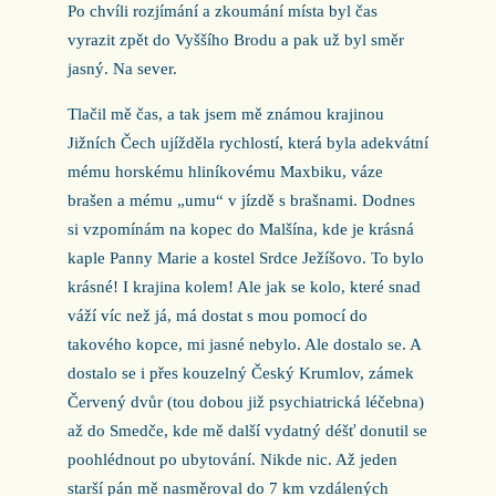
Po chvíli rozjímání a zkoumání místa byl čas
vyrazit zpět do Vyššího Brodu a pak už byl směr
jasný. Na sever.
Tlačil mě čas, a tak jsem mě známou krajinou
Jižních Čech ujížděla rychlostí, která byla adekvátní
mému horskému hliníkovému Maxbiku, váze
brašen a mému „umu“ v jízdě s brašnami. Dodnes
si vzpomínám na kopec do Malšína, kde je krásná
kaple Panny Marie a kostel Srdce Ježíšovo. To bylo
krásné! I krajina kolem! Ale jak se kolo, které snad
váží víc než já, má dostat s mou pomocí do
takového kopce, mi jasné nebylo. Ale dostalo se. A
dostalo se i přes kouzelný Český Krumlov, zámek
Červený dvůr (tou dobou již psychiatrická léčebna)
až do Smedče, kde mě další vydatný déšť donutil se
poohlédnout po ubytování. Nikde nic. Až jeden
starší pán mě nasměroval do 7 km vzdálených