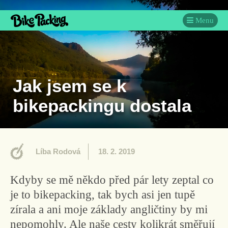
Menu
Jak jsem se k
bikepackingu dostala
Líba Rodová
18. 2. 2019
Kdyby se mě někdo před pár lety zeptal co
je to bikepacking, tak bych asi jen tupě
zírala a ani moje základy angličtiny by mi
nepomohly. Ale naše cesty kolikrát směřují