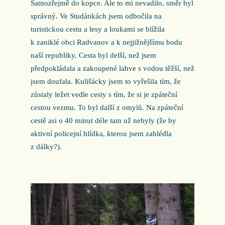
Samozřejmě do kopce. Ale to mi nevadilo, směr byl
správný. Ve Studánkách jsem odbočila na
turistickou cestu a lesy a loukami se blížila
k zaniklé obci Radvanov a k nejjižnějšímu bodu
naší republiky. Cesta byl delší, než jsem
předpokládala a zakoupené lahve s vodou těžší, než
jsem doufala. Kulišácky jsem to vyřešila tím, že
zůstaly ležet vedle cesty s tím, že si je zpáteční
cestou vezmu. To byl další z omylů. Na zpáteční
cestě asi o 40 minut déle tam už nebyly (že by
aktivní policejní hlídka, kterou jsem zahlédla
z dálky?).