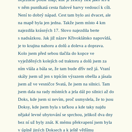
v něm puntíkatá cesta fialové barvy vedoucí k cíli.
Není to dobrý nápad. Cest tam bylo asi dvacet, ale
na mapě byla jen jedna. Takže jsem místo 4 km
najezdila krásných 17. Slovo najezdila berte
s nadsázkou. Jak již název Křivoklátsko napovídá,
je to krajina nahoru a dolů a doleva a doprava.
Kolo jsem před sebou tlačila do kopce ve
vyježděných kolejích od traktoru a dolů jsem za
ním vlála a bála se, že tam bude dřív než já. Vraní
skály jsem už jen s trpícím výrazem obešla a jásala
jsem až ve vesničce Svatá, že jsem na silnici. Tam
jsem dala na rady místních a jela dál po silnici až do
Doks, kde jsem si nevím, proč usmyslela, že to jsou
Doksy, kde jsem byla s taťkou a kde taky najdu
nějaké levné ubytování se sprchou, jelikož dva dny
bez ní už byly znát. K mému překvapení jsem byla
v úplně jiných Doksech a k ještě většímu