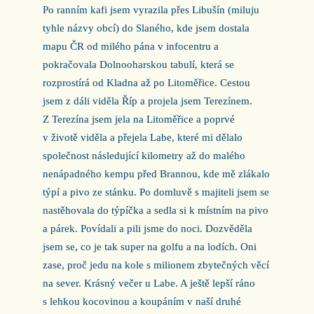
Po ranním kafi jsem vyrazila přes Libušín (miluju
tyhle názvy obcí) do Slaného, kde jsem dostala
mapu ČR od milého pána v infocentru a
pokračovala Dolnooharskou tabulí, která se
rozprostírá od Kladna až po Litoměřice. Cestou
jsem z dáli viděla Říp a projela jsem Terezínem.
Z Terezína jsem jela na Litoměřice a poprvé
v životě viděla a přejela Labe, které mi dělalo
společnost následující kilometry až do malého
nenápadného kempu před Brannou, kde mě zlákalo
týpí a pivo ze stánku. Po domluvě s majiteli jsem se
nastěhovala do týpíčka a sedla si k místním na pivo
a párek. Povídali a pili jsme do noci. Dozvěděla
jsem se, co je tak super na golfu a na lodích. Oni
zase, proč jedu na kole s milionem zbytečných věcí
na sever. Krásný večer u Labe. A ještě lepší ráno
s lehkou kocovinou a koupáním v naší druhé