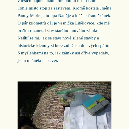
v lesích najdete nádherné poutní místo Lomec.
Tohle místo stojí za zastavení. Kromě kostela Jména
Panny Marie je tu lípa Naděje a klášter františkánek.
O pár kilometrů dál je vesnička Libějovice, kde mě
trošku rozmrzel stav starého i nového zámku.
Nelíbí se mi, jak se staví nové šílené stavby a
historické klenoty si bere zub času do svých spárů.
S myšlenkami na to, jak zámky asi dříve vypadaly,
jsem uháněla na sever.