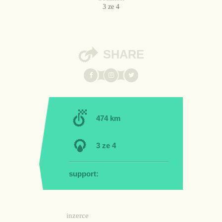
3 ze 4
SHARE
474 km
3 ze 4
support:
inzerce