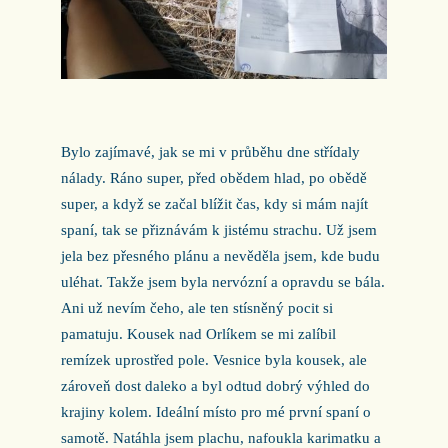
Bylo zajímavé, jak se mi v průběhu dne střídaly
nálady. Ráno super, před obědem hlad, po obědě
super, a když se začal blížit čas, kdy si mám najít
spaní, tak se přiznávám k jistému strachu. Už jsem
jela bez přesného plánu a nevěděla jsem, kde budu
uléhat. Takže jsem byla nervózní a opravdu se bála.
Ani už nevím čeho, ale ten stísněný pocit si
pamatuju. Kousek nad Orlíkem se mi zalíbil
remízek uprostřed pole. Vesnice byla kousek, ale
zároveň dost daleko a byl odtud dobrý výhled do
krajiny kolem. Ideální místo pro mé první spaní o
samotě. Natáhla jsem plachu, nafoukla karimatku a