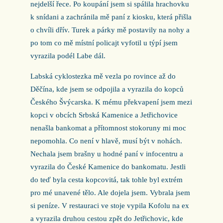
nejdelší řece. Po koupání jsem si spálila hrachovku
k snídani a zachránila mě paní z kiosku, která přišla
o chvíli dřív. Turek a párky mě postavily na nohy a
po tom co mě místní policajt vyfotil u týpí jsem
vyrazila podél Labe dál.
Labská cyklostezka mě vezla po rovince až do
Děčína, kde jsem se odpojila a vyrazila do kopců
Českého Švýcarska. K mému překvapení jsem mezi
kopci v obcích Srbská Kamenice a Jetřichovice
nenašla bankomat a přítomnost stokoruny mi moc
nepomohla. Co není v hlavě, musí být v nohách.
Nechala jsem brašny u hodné paní v infocentru a
vyrazila do České Kamenice do bankomatu. Jestli
do teď byla cesta kopcovitá, tak tohle byl extrém
pro mé unavené tělo. Ale dojela jsem. Vybrala jsem
si peníze. V restauraci ve stoje vypila Kofolu na ex
a vyrazila druhou cestou zpět do Jetřichovic, kde