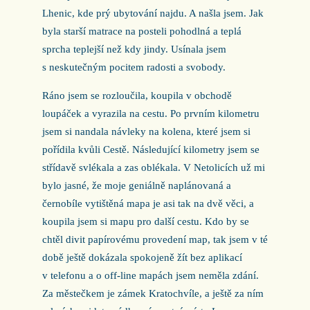
Lhenic, kde prý ubytování najdu. A našla jsem. Jak
byla starší matrace na posteli pohodlná a teplá
sprcha teplejší než kdy jindy. Usínala jsem
s neskutečným pocitem radosti a svobody.
Ráno jsem se rozloučila, koupila v obchodě
loupáček a vyrazila na cestu. Po prvním kilometru
jsem si nandala návleky na kolena, které jsem si
pořídila kvůli Cestě. Následující kilometry jsem se
střídavě svlékala a zas oblékala. V Netolicích už mi
bylo jasné, že moje geniálně naplánovaná a
černobíle vytištěná mapa je asi tak na dvě věci, a
koupila jsem si mapu pro další cestu. Kdo by se
chtěl divit papírovému provedení map, tak jsem v té
době ještě dokázala spokojeně žít bez aplikací
v telefonu a o off-line mapách jsem neměla zdání.
Za městečkem je zámek Kratochvíle, a ještě za ním