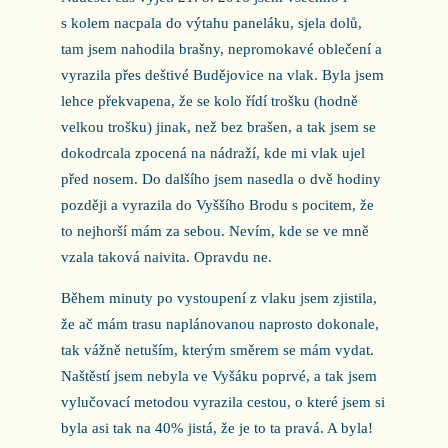
s kolem nacpala do výtahu paneláku, sjela dolů,
tam jsem nahodila brašny, nepromokavé oblečení a
vyrazila přes deštivé Budějovice na vlak. Byla jsem
lehce překvapena, že se kolo řídí trošku (hodně
velkou trošku) jinak, než bez brašen, a tak jsem se
dokodrcala zpocená na nádraží, kde mi vlak ujel
před nosem. Do dalšího jsem nasedla o dvě hodiny
později a vyrazila do Vyššího Brodu s pocitem, že
to nejhorší mám za sebou. Nevím, kde se ve mně
vzala taková naivita. Opravdu ne.
Během minuty po vystoupení z vlaku jsem zjistila,
že ač mám trasu naplánovanou naprosto dokonale,
tak vážně netuším, kterým směrem se mám vydat.
Naštěstí jsem nebyla ve Vyšáku poprvé, a tak jsem
vylučovací metodou vyrazila cestou, o které jsem si
byla asi tak na 40% jistá, že je to ta pravá. A byla!