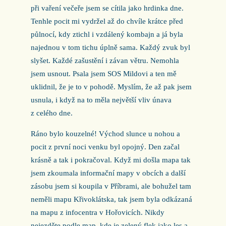
při vaření večeře jsem se cítila jako hrdinka dne.
Tenhle pocit mi vydržel až do chvíle krátce před
půlnocí, kdy ztichl i vzdálený kombajn a já byla
najednou v tom tichu úplně sama. Každý zvuk byl
slyšet. Každé zašustění i závan větru. Nemohla
jsem usnout. Psala jsem SOS Mildovi a ten mě
uklidnil, že je to v pohodě. Myslím, že až pak jsem
usnula, i když na to měla největší vliv únava
z celého dne.
Ráno bylo kouzelné! Východ slunce u nohou a
pocit z první noci venku byl opojný. Den začal
krásně a tak i pokračoval. Když mi došla mapa tak
jsem zkoumala informační mapy v obcích a další
zásobu jsem si koupila v Příbrami, ale bohužel tam
neměli mapu Křivoklátska, tak jsem byla odkázaná
na mapu z infocentra v Hořovicích. Nikdy
nejezděte podle map, kde je zelený flek jako les a