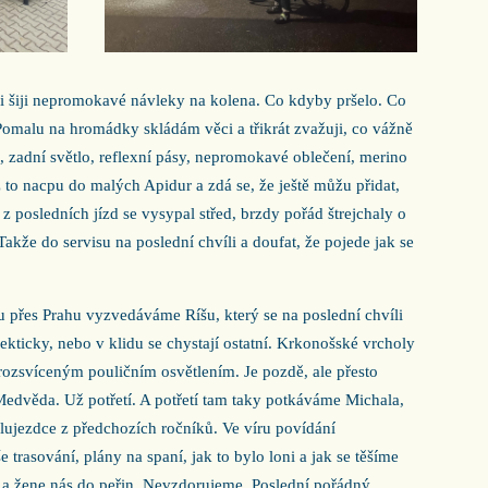
i šiji nepromokavé návleky na kolena. Co kdyby pršelo. Co
. Pomalu na hromádky skládám věci a třikrát zvažuji, co vážně
, zadní světlo, reflexní pásy, nepromokavé oblečení, merino
ž to nacpu do malých Apidur a zdá se, že ještě můžu přidat,
z posledních jízd se vysypal střed, brzdy pořád štrejchaly o
akže do servisu na poslední chvíli a doufat, že pojede jak se
u přes Prahu vyzvedáváme Ríšu, který se na poslední chvíli
ekticky, nebo v klidu se chystají ostatní. Krkonošské vrcholy
s rozsvíceným pouličním osvětlením. Je pozdě, ale přesto
edvěda. Už potřetí. A potřetí tam taky potkáváme Michala,
lujezdce z předchozích ročníků. Ve víru povídání
trasování, plány na spaní, jak to bylo loni a jak se těšíme
í a žene nás do peřin. Nevzdorujeme. Poslední pořádný