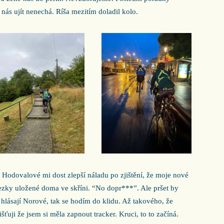
 nás ujít nenechá. Ríša mezitím doladil kolo.
 Hodovalové mi dost zlepší náladu po zjištění, že moje nové
ky uložené doma ve skříni. “No dopr***”. Ale pršet by
 hlásají Norové, tak se hodím do klidu. Až takového, že
ťuji že jsem si měla zapnout tracker. Kruci, to to začíná.