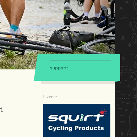
support:
inzerce
i
,