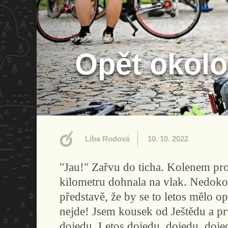
Opět okolo
Líba Rodová
10. 10. 2022
"Jau!" Zařvu do ticha. Kolenem pr
kilometru dohnala na vlak. Nedok
představě, že by se to letos mělo o
nejde! Jsem kousek od Ještědu a pr
dojedu. Letos dojedu, dojedu, doje