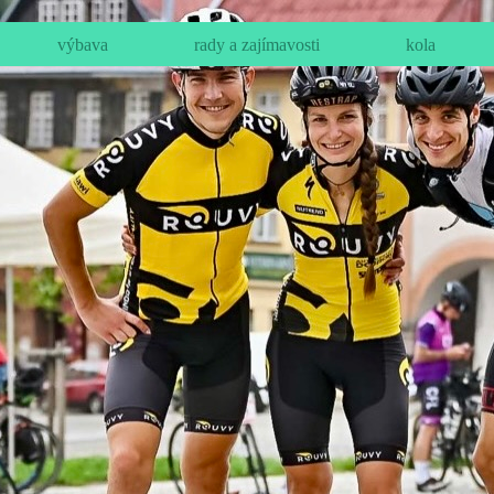
výbava
rady a zajímavosti
kola