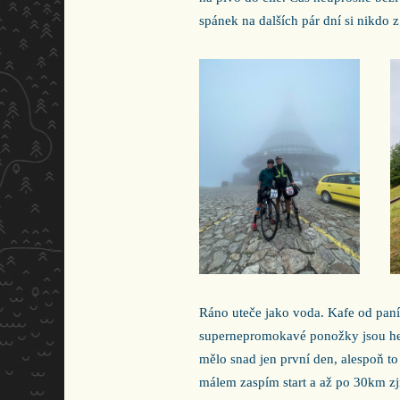
spánek na dalších pár dní si nikdo z
Ráno uteče jako voda. Kafe od paní
supernepromokavé ponožky jsou hez
mělo snad jen první den, alespoň to
málem zaspím start a až po 30km zjiš