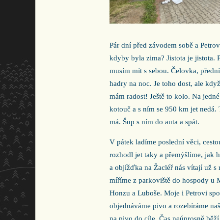
Pár dní před závodem sobě a Petrov
kdyby byla zima? Jistota je jistota
musím mít s sebou. Čelovka, přední
hadry na noc. Je toho dost, ale kdy
mám radost! Ještě to kolo. Na jedné 
kotouč a s ním se 950 km jet nedá. T
má. Šup s ním do auta a spát.
V pátek ladíme poslední věci, cesto
rozhodl jet taky a přemýšlíme, jak h
a objížďka na Žacléř nás vítají už 
míříme z parkoviště do hospody u M
Honzu a Luboše. Moje i Petrovi spo
objednáváme pivo a rozebíráme naše 
na pivo do cíle. Čas neúprosně běž