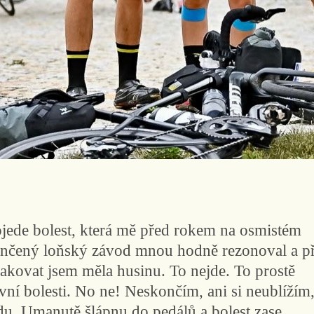
ojede bolest, která mě před rokem na osmistém
ončený loňský závod mnou hodně rezonoval a př
pakovat jsem měla husinu. To nejde. To prostě
vní bolesti. No ne! Neskončím, ani si neublížím
du. Umanutě šlápnu do pedálů a bolest zase