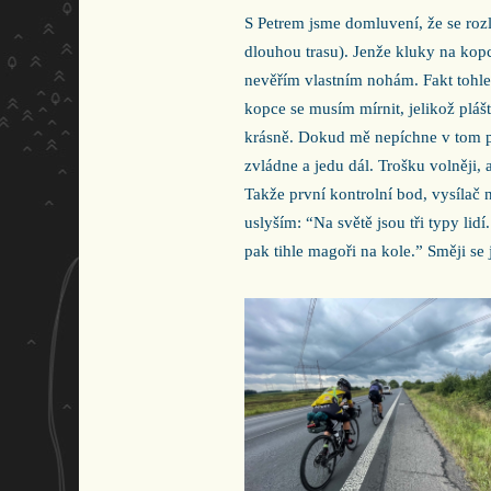
S Petrem jsme domluvení, že se rozl
dlouhou trasu). Jenže kluky na kopc
nevěřím vlastním nohám. Fakt tohle d
kopce se musím mírnit, jelikož plášt
krásně. Dokud mě nepíchne v tom pr
zvládne a jedu dál. Trošku volněji,
Takže první kontrolní bod, vysílač 
uslyším: “Na světě jsou tři typy lid
pak tihle magoři na kole.” Směji s