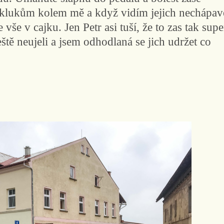
e klukům kolem mě a když vidím jejich nechápav
vše v cajku. Jen Petr asi tuší, že to zas tak supe
eště neujeli a jsem odhodlaná se jich udržet co