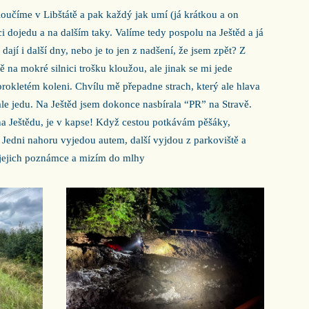
oučíme v Libštátě a pak každý jak umí (já krátkou a on
i dojedu a na dalším taky. Valíme tedy pospolu na Ještěd a já
ají i další dny, nebo je to jen z nadšení, že jsem zpět? Z
ě na mokré silnici trošku kloužou, ale jinak se mi jede
okletém koleni. Chvílu mě přepadne strach, který ale hlava
 ale jedu. Na Ještěd jsem dokonce nasbírala “PR” na Stravě.
na Ještědu, je v kapse! Když cestou potkávám pěšáky,
í. Jedni nahoru vyjedou autem, další vyjdou z parkoviště a
e jejich poznámce a mizím do mlhy