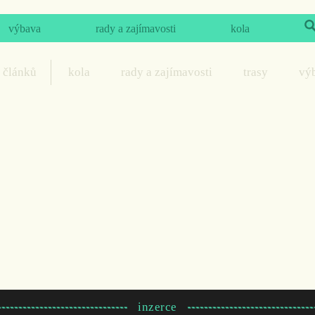
výbava
rady a zajímavosti
kola
 článků
kola
rady a zajímavosti
trasy
vý
inzerce