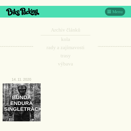
Menu
Archiv článků
kola
rady a zajímavosti
trasy
výbava
14. 11. 2020
BUNDA
ENDURA
SINGLETRACK