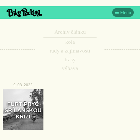
Menu
Archiv článků
kola
rady a zajímavosti
trasy
výbava
9. 08. 2022
FURT PRYČ
SRÍLANSKOU
KRIZÍ