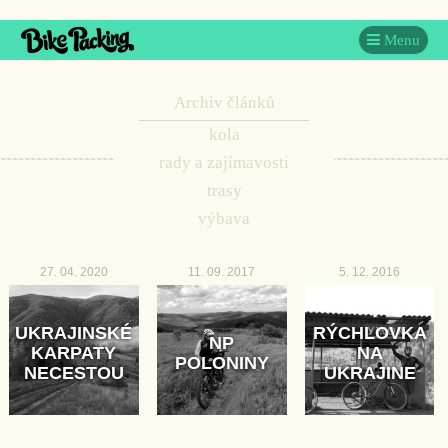
Menu
Archiv článků
kola
rady a zajímavosti
trasy
výbava
27. 04. 2020
11. 09. 2017
5. 12. 2016
UKRAJINSKÉ
RÝCHLOVKA
NP
KARPATY
NA
POLONINY
NECESTOU
UKRAJINE