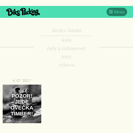
Menu
Archiv článků
kola
rady a zajímavosti
trasy
výbava
4. 07. 2017
POZOR!
JEDE
OVEČKA
TIMBER!