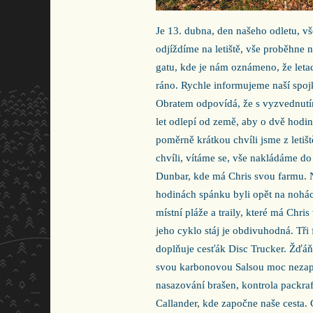
Je 13. dubna, den našeho odletu, vše
odjíždíme na letiště, vše proběhne
gatu, kde je nám oznámeno, že letad
ráno. Rychle informujeme naší spoj
Obratem odpovídá, že s vyzvednutí
let odlepí od země, aby o dvě hodin
poměrně krátkou chvíli jsme z letiš
chvíli, vítáme se, vše nakládáme d
Dunbar, kde má Chris svou farmu. 
hodinách spánku byli opět na nohá
místní pláže a traily, které má Chr
jeho cyklo stáj je obdivuhodná. Tři
doplňuje cesťák Disc Trucker. Žďáňa
svou karbonovou Salsou moc nezapa
nasazování brašen, kontrola packraf
Callander, kde započne naše cesta. 