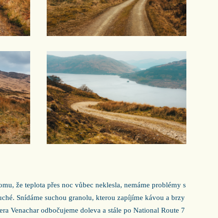
 tomu, že teplota přes noc vůbec neklesla, nemáme problémy s
uché. Snídáme suchou granolu, kterou zapíjíme kávou a brzy
era Venachar odbočujeme doleva a stále po National Route 7