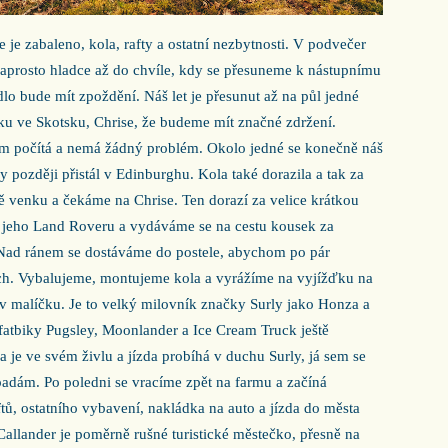
 je zabaleno, kola, rafty a ostatní nezbytnosti. V podvečer
 naprosto hladce až do chvíle, kdy se přesuneme k nástupnímu
lo bude mít zpoždění. Náš let je přesunut až na půl jedné
ku ve Skotsku, Chrise, že budeme mít značné zdržení.
m počítá a nemá žádný problém. Okolo jedné se konečně náš
y později přistál v Edinburghu. Kola také dorazila a tak za
tě venku a čekáme na Chrise. Ten dorazí za velice krátkou
o jeho Land Roveru a vydáváme se na cestu kousek za
Nad ránem se dostáváme do postele, abychom po pár
ch. Vybalujeme, montujeme kola a vyrážíme na vyjížďku na
is v malíčku. Je to velký milovník značky Surly jako Honza a
 fatbiky Pugsley, Moonlander a Ice Cream Truck ještě
 je ve svém živlu a jízda probíhá v duchu Surly, já sem se
dám. Po poledni se vracíme zpět na farmu a začíná
tů, ostatního vybavení, nakládka na auto a jízda do města
Callander je poměrně rušné turistické městečko, přesně na