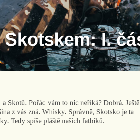
 Skotskem: I. čá
u a Skotů. Pořád vám to nic neříká? Dobrá. Ještě
tšina z vás zná. Whisky. Správně, Skotsko je ta
y. Tedy spíše pláště našich fatbiků.