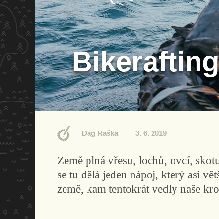
Bikerafting
Dag Raška
3. 6. 2019
Země plná vřesu, lochů, ovcí, skot
se tu dělá jeden nápoj, který asi vě
země, kam tentokrát vedly naše krok