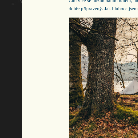
Čím více se blížilo datum odletu, t
dobře připravený. Jak hluboce jsem 