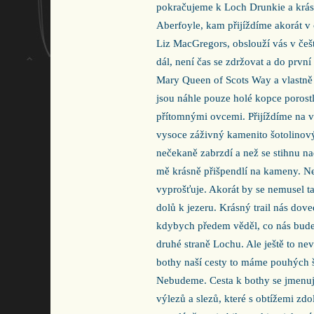
pokračujeme k Loch Drunkie a krá
Aberfoyle, kam přijíždíme akorát v
Liz MacGregors, obslouží vás v češ
dál, není čas se zdržovat a do první
Mary Queen of Scots Way a vlastně s
jsou náhle pouze holé kopce porostl
přítomnými ovcemi. Přijíždíme na 
vysoce záživný kamenito šotolinov
nečekaně zabrzdí a než se stihnu na
mě krásně přišpendlí na kameny. N
vyprošťuje. Akorát by se nemusel ta
dolů k jezeru. Krásný trail nás dov
kdybych předem věděl, co nás bude 
druhé straně Lochu. Ale ještě to ne
bothy naší cesty to máme pouhých š
Nebudeme. Cesta k bothy se jmenuj
výlezů a slezů, které s obtížemi zdol