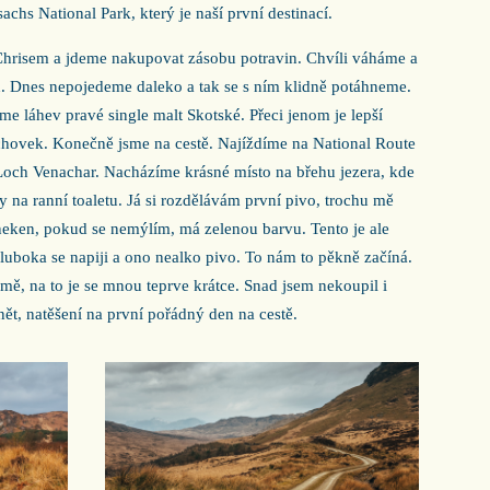
hs National Park, který je naší první destinací.
Chrisem a jdeme nakupovat zásobu potravin. Chvíli váháme a
 Dnes nepojedeme daleko a tak se s ním klidně potáhneme.
me láhev pravé single malt Skotské. Přeci jenom je lepší
chovek. Konečně jsme na cestě. Najíždíme na National Route
 Loch Venachar. Nacházíme krásné místo na břehu jezera, kde
y na ranní toaletu. Já si rozdělávám první pivo, trochu mě
eken, pokud se nemýlím, má zelenou barvu. Tento je ale
hluboka se napiji a ono nealko pivo. To nám to pěkně začíná.
mě, na to je se mnou teprve krátce. Snad jsem nekoupil i
ět, natěšení na první pořádný den na cestě.