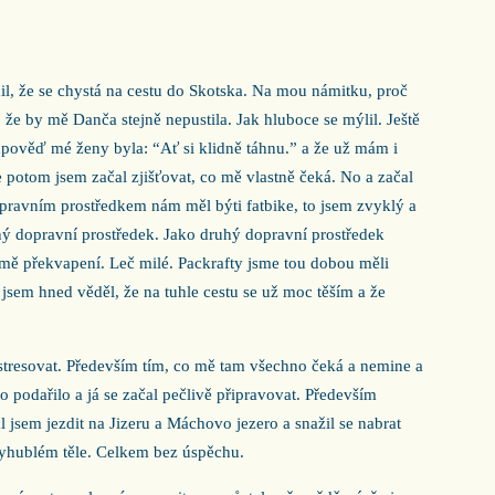
, že se chystá na cestu do Skotska. Na mou námitku, proč
 že by mě Danča stejně nepustila. Jak hluboce se mýlil. Ještě
pověď mé ženy byla: “Ať si klidně táhnu.” a že už mám i
e potom jsem začal zjišťovat, co mě vlastně čeká. No a začal
Dopravním prostředkem nám měl býti fatbike, to jsem zvyklý a
ný dopravní prostředek. Jako druhý dopravní prostředek
 mě překvapení. Leč milé. Packrafty jsme tou dobou měli
 jsem hned věděl, že na tuhle cestu se už moc těším a že
stresovat. Především tím, co mě tam všechno čeká a nemine a
o podařilo a já se začal pečlivě připravovat. Především
l jsem jezdit na Jizeru a Máchovo jezero a snažil se nabrat
yhublém těle. Celkem bez úspěchu.