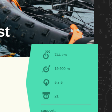
st
744 km
19.900 m
5 z 5
21
support: