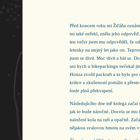
Před koncem roku mi Žďáňa oznámil
mi také neřekl, zněla jeho odpověď,
ten večer jsem mu odpověděl, že od
letenky na stejný let jako on. Teprv
jsem se divit. Moc divit a bát se. 
ani bych u bikepackingu nečekal ji
Honza zvolil packraft a to bylo pro
krátce a zkušeností pomálu a přesto
bude plná překvapení.
Následujícího dne mě kolega začal 
jak to bude náročné. Docela se mu t
naložení kola na raft a opačně. Zača
nějakou svalovou hmotu na svém v