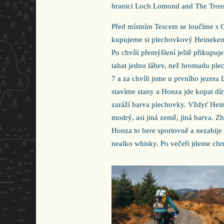
hranici Loch Lomond and The Trossac
Před místním Tescem se loučíme s 
kupujeme si plechovkový Heineken.
Po chvíli přemýšlení ještě přikupuje
tahat jednu láhev, než hromadu ple
7 a za chvíli jsme u prvního jezera
stavíme stany a Honza jde kopat dír
zaráží barva plechovky. Vždyť Hein
modrý, asi jiná země, jiná barva. Z
Honza to bere sportovně a nezabije 
nealko whisky. Po večeři jdeme chrn