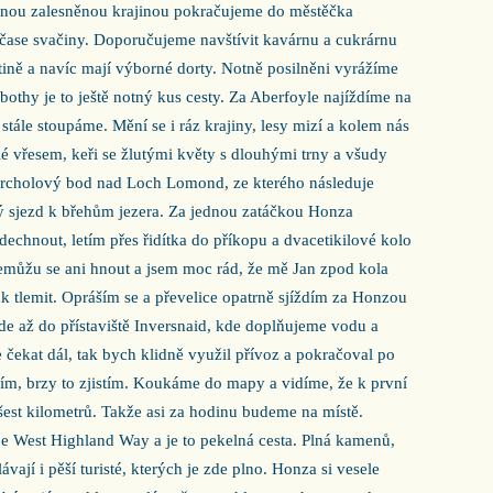
snou zalesněnou krajinou pokračujeme do městěčka
 čase svačiny. Doporučujeme navštívit kavárnu a cukrárnu
tině a navíc mají výborné dorty. Notně posilněni vyrážíme
 bothy je to ještě notný kus cesty. Za Aberfoyle najíždíme na
tále stoupáme. Mění se i ráz krajiny, lesy mizí a kolem nás
é vřesem, keři se žlutými květy s dlouhými trny a všudy
vrcholový bod nad Loch Lomond, ze kterého následuje
ý sjezd k břehům jezera. Za jednou zatáčkou Honza
dechnout, letím přes řidítka do příkopu a dvacetikilové kolo
emůžu se ani hnout a jsem moc rád, že mě Jan zpod kola
k tlemit. Opráším se a převelice opatrně sjíždím za Honzou
ede až do přístaviště Inversnaid, kde doplňujeme vodu a
čekat dál, tak bych klidně využil přívoz a pokračoval po
vím, brzy to zjistím. Koukáme do mapy a vidíme, že k první
est kilometrů. Takže asi za hodinu budeme na místě.
e West Highland Way a je to pekelná cesta. Plná kamenů,
ávají i pěší turisté, kterých je zde plno. Honza si vesele