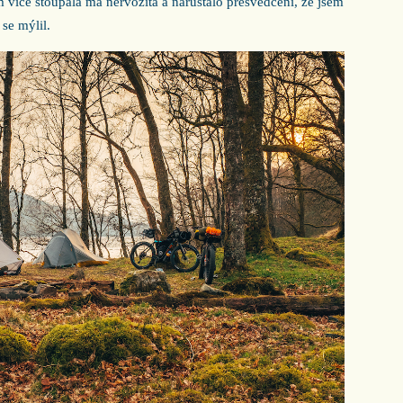
ím více stoupala má nervozita a narůstalo přesvědčení, že jsem
se mýlil.