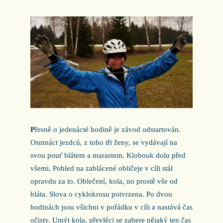
P
řesně o jedenácté hodině je závod odstartován.
Osmnáct jezdců, z toho tři ženy, se vydávají na
svou pouť blátem a marastem. Klobouk dolu před
všemi. Pohled na zablácené obličeje v cíli stál
opravdu za to. Oblečení, kola, no prostě vše od
bláta. Slova o cyklokrosu potvrzena. Po dvou
hodinách jsou všichni v pořádku v cíli a nastává čas
očisty. Umýt kola, převléci se zabere nějaký ten čas