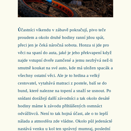
Ů
častníci víkendu v zábavě pokračují, pivo teče
proudem a okolo druhé hodiny ranní jdou spát,
přeci jen je čeká náročná sobota. Honza si jde pro
věci na spaní do auta, jaké je jeho překvapení když
najde vstupní dveře zamčené a jemu nezbývá než-li
smutně koukat na své auto, kde má uložen spacák a
všechny ostatní věci. Ale je to hrdina a velký
cestovatel, vytahává matraci z postele, balí se do
bund, které nalezne na topení a snaží se usnout. Po
snídani dorážejí další závodníci a tak okolo desáté
hodiny máme k závodu přihlášených osmnáct
odvážlivců. Není to tak hojná účast, ale o to lepší
nálada a atmosféra zde vládne. Okolo půl jedenácté
nastává venku u kol ten správný mumraj, poslední