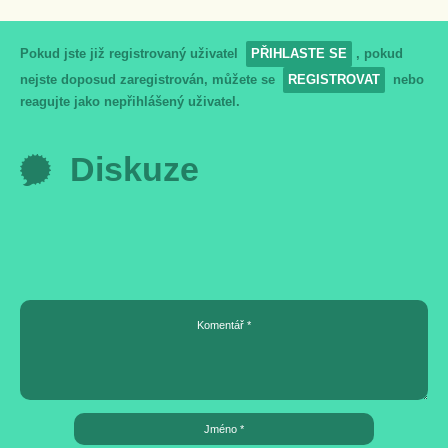
Pokud jste již registrovaný uživatel
PŘIHLASTE SE
, pokud
nejste doposud zaregistrován, můžete se
REGISTROVAT
nebo
reagujte jako nepřihlášený uživatel.
Diskuze