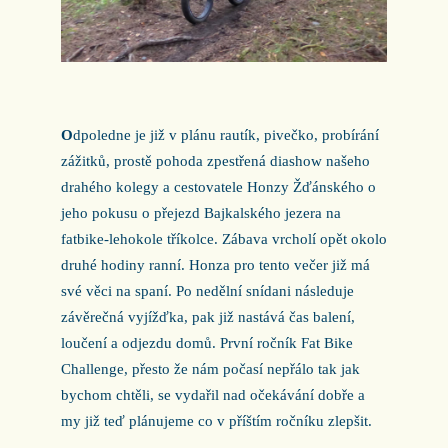
O
dpoledne je již v plánu rautík, pivečko, probírání
zážitků, prostě pohoda zpestřená diashow našeho
drahého kolegy a cestovatele Honzy Žďánského o
jeho pokusu o přejezd Bajkalského jezera na
fatbike-lehokole tříkolce. Zábava vrcholí opět okolo
druhé hodiny ranní. Honza pro tento večer již má
své věci na spaní. Po nedělní snídani následuje
závěrečná vyjížďka, pak již nastává čas balení,
loučení a odjezdu domů. První ročník Fat Bike
Challenge, přesto že nám počasí nepřálo tak jak
bychom chtěli, se vydařil nad očekávání dobře a
my již teď plánujeme co v příštím ročníku zlepšit.