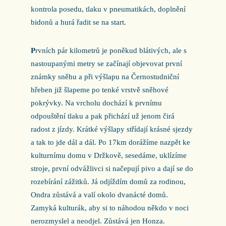
kontrola posedu, tlaku v pneumatikách, doplnění
bidonů a hurá řadit se na start.
P
rvních pár kilometrů je poněkud blátivých, ale s
nastoupanými metry se začínají objevovat první
známky sněhu a při výšlapu na Černostudniční
hřeben již šlapeme po tenké vrstvě sněhové
pokrývky. Na vrcholu dochází k prvnímu
odpouštění tlaku a pak přichází už jenom čirá
radost z jízdy. Krátké výšlapy střídají krásné sjezdy
a tak to jde dál a dál. Po 17km dorážíme nazpět ke
kulturnímu domu v Držkově, sesedáme, uklízíme
stroje, první odvážlivci si načepují pivo a dají se do
rozebírání zážitků. Já odjíždím domů za rodinou,
Ondra zůstává a valí okolo dvanácté domů.
Zamyká kulturák, aby si to náhodou někdo v noci
nerozmyslel a neodjel. Zůstává jen Honza.