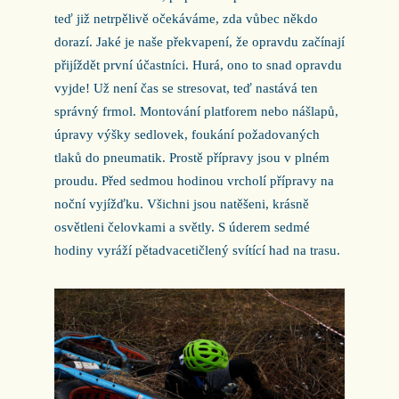
teď již netrpělivě očekáváme, zda vůbec někdo
dorazí. Jaké je naše překvapení, že opravdu začínají
přijíždět první účastníci. Hurá, ono to snad opravdu
vyjde! Už není čas se stresovat, teď nastává ten
správný frmol. Montování platforem nebo nášlapů,
úpravy výšky sedlovek, foukání požadovaných
tlaků do pneumatik. Prostě přípravy jsou v plném
proudu. Před sedmou hodinou vrcholí přípravy na
noční vyjížďku. Všichni jsou natěšeni, krásně
osvětleni čelovkami a světly. S úderem sedmé
hodiny vyráží pětadvacetičlený svítící had na trasu.