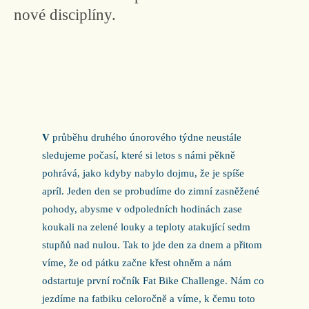
nové disciplíny.
V
průběhu druhého únorového týdne neustále
sledujeme počasí, které si letos s námi pěkně
pohrává, jako kdyby nabylo dojmu, že je spíše
apríl. Jeden den se probudíme do zimní zasněžené
pohody, abysme v odpoledních hodinách zase
koukali na zelené louky a teploty atakující sedm
stupňů nad nulou. Tak to jde den za dnem a přitom
víme, že od pátku začne křest ohněm a nám
odstartuje první ročník Fat Bike Challenge. Nám co
jezdíme na fatbiku celoročně a víme, k čemu toto