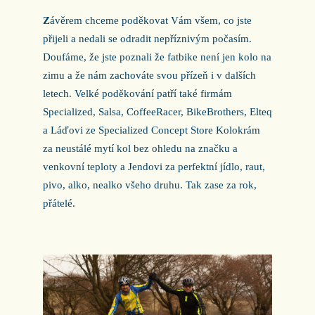
Z
ávěrem chceme poděkovat Vám všem, co jste
přijeli a nedali se odradit nepříznivým počasím.
Doufáme, že jste poznali že fatbike není jen kolo na
zimu a že nám zachováte svou přízeň i v dalších
letech. Velké poděkování patří také firmám
Specialized, Salsa, CoffeeRacer, BikeBrothers, Elteq
a Láďovi ze Specialized Concept Store Kolokrám
za neustálé mytí kol bez ohledu na značku a
venkovní teploty a Jendovi za perfektní jídlo, raut,
pivo, alko, nealko všeho druhu. Tak zase za rok,
přátelé.