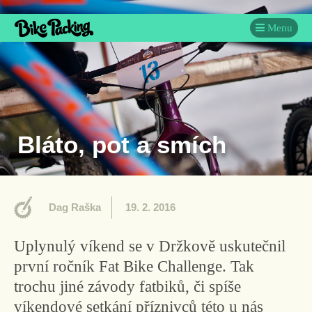
Menu
Bláto, pot a smích
Dag Raška
19. 2. 2016
Uplynulý víkend se v Držkově uskutečnil
první ročník Fat Bike Challenge. Tak
trochu jiné závody fatbiků, či spíše
víkendové setkání příznivců této u nás