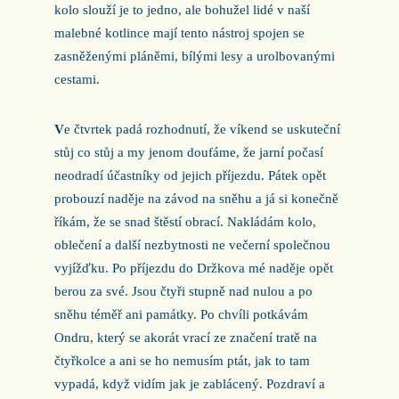
kolo slouží je to jedno, ale bohužel lidé v naší
malebné kotlince mají tento nástroj spojen se
zasněženými pláněmi, bílými lesy a urolbovanými
cestami.
V
e čtvrtek padá rozhodnutí, že víkend se uskuteční
stůj co stůj a my jenom doufáme, že jarní počasí
neodradí účastníky od jejich příjezdu. Pátek opět
probouzí naděje na závod na sněhu a já si konečně
říkám, že se snad štěstí obrací. Nakládám kolo,
oblečení a další nezbytnosti ne večerní společnou
vyjížďku. Po příjezdu do Držkova mé naděje opět
berou za své. Jsou čtyři stupně nad nulou a po
sněhu téměř ani památky. Po chvíli potkávám
Ondru, který se akorát vrací ze značení tratě na
čtyřkolce a ani se ho nemusím ptát, jak to tam
vypadá, když vidím jak je zablácený. Pozdraví a