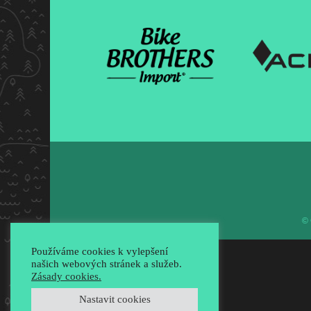
© 
Používáme cookies k vylepšení
našich webových stránek a služeb.
Zásady cookies.
Nastavit cookies