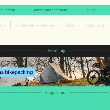
equipment
advice and attractions
bikes
hive
advice and attractions
bikes
equipment
advertising
Support us