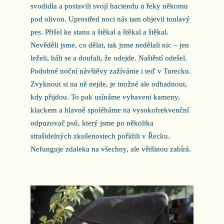
svodidla a postavili svojí haciendu u řeky někomu
pod olivou. Uprostřed noci nás tam objevil toulavý
pes. Přišel ke stanu a štěkal a štěkal a štěkal.
Nevěděli jsme, co dělat, tak jsme nedělali nic – jen
leželi, báli se a doufali, že odejde. Naštěstí odešel.
Podobné noční návštěvy zažíváme i teď v Turecku.
Zvyknout si na ně nejde, je možné ale odhadnout,
kdy přijdou. To pak usínáme vybaveni kameny,
klackem a hlavně spoléháme na vysokofrekvenční
odpuzovač psů, který jsme po několika
strašidelných zkušenostech pořídili v Řecku.
Nefunguje zdaleka na všechny, ale většinou zabírá.