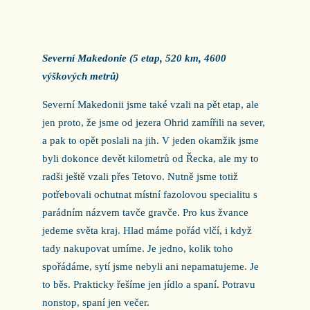
Severní Makedonie (5 etap, 520 km, 4600
výškových metrů)
Severní Makedonii jsme také vzali na pět etap, ale
jen proto, že jsme od jezera Ohrid zamířili na sever,
a pak to opět poslali na jih. V jeden okamžik jsme
byli dokonce devět kilometrů od Řecka, ale my to
radši ještě vzali přes Tetovo. Nutně jsme totiž
potřebovali ochutnat místní fazolovou specialitu s
parádním názvem tavče gravče. Pro kus žvance
jedeme světa kraj. Hlad máme pořád vlčí, i když
tady nakupovat umíme. Je jedno, kolik toho
spořádáme, sytí jsme nebyli ani nepamatujeme. Je
to běs. Prakticky řešíme jen jídlo a spaní. Potravu
nonstop, spaní jen večer.