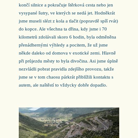
končí silnice a pokračuje štěrková cesta nebo jen
vysypané šutry, ve kterých se nedá jet. Hodněkrát
jsme museli slézt z kola a tlačit (popravdě spíš rvát)
do kopce. Ale všechna ta dřina, kdy jsme i 70
kilometrů zdolávali skoro 6 hodin, byla odměněna
přenádhernými výhledy a pocitem, že už jsme
někde daleko od domova v exotické zemi. Hlavně
při průjezdu městy to byla divočina. Asi jsme úplně
nezvládli pobrat pravidla zdejšího provozu, takže
jsme se v tom chaosu párkrát přiblížili kontaktu s
autem, ale naštěstí to vždycky dobře dopadlo.