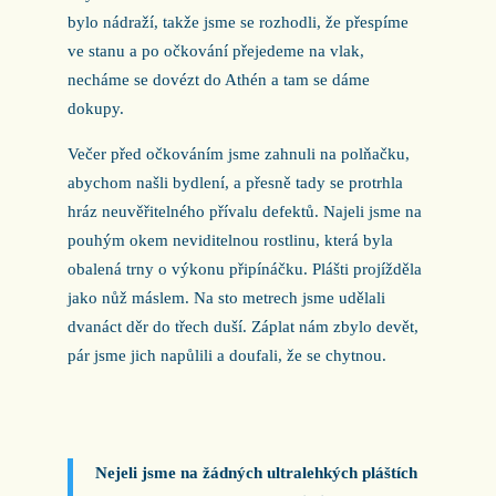
bylo nádraží, takže jsme se rozhodli, že přespíme
ve stanu a po očkování přejedeme na vlak,
necháme se dovézt do Athén a tam se dáme
dokupy.
Večer před očkováním jsme zahnuli na polňačku,
abychom našli bydlení, a přesně tady se protrhla
hráz neuvěřitelného přívalu defektů. Najeli jsme na
pouhým okem neviditelnou rostlinu, která byla
obalená trny o výkonu připínáčku. Plášti projížděla
jako nůž máslem. Na sto metrech jsme udělali
dvanáct děr do třech duší. Záplat nám zbylo devět,
pár jsme jich napůlili a doufali, že se chytnou.
Nejeli jsme na žádných ultralehkých pláštích