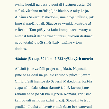
rychle koukli na pasy a popřáli šťastnou cestu. Od
teď už všechno určitě půjde hladce. A taky že jo.
Albánii i Severní Makedonii jsme projeli přesně, jak
jsme si naplánovali. Situace se vymkla kontrole až
v Řecku. Tam přišly na řadu komplikace, zvraty a
nutnost třikrát denně změnit trasu, cílovou destinaci
nebo totálně otočit směr jízdy. Lítáme v tom
dodnes.
Albánie
(5 etap, 504 km, 7 733 výškových metrů)
Albánii jsme zvládli projet na pětkrát. Nepustili
jsme se až dolů na jih, ale zhruba v půlce u jezera
Ohrid přešli hranice do Severní Makedonie. Každá
etapa nám dala zabrat (kromě jedné, kterou jsme
zabalili hned po 50 km u jezera Komani, kde jsme
kempovali na liduprázdné pláži). Stoupání tu jsou
prudká, dlouhá a hlavně v nich často bez varování