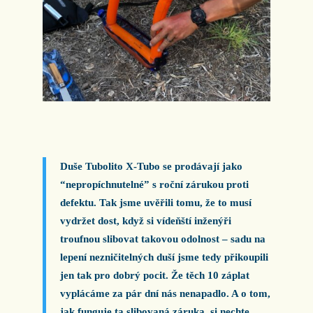
Duše Tubolito X-Tubo se prodávají jako
“nepropíchnutelné” s roční zárukou proti
defektu. Tak jsme uvěřili tomu, že to musí
vydržet dost, když si vídeňští inženýři
troufnou slibovat takovou odolnost – sadu na
lepení nezničitelných duší jsme tedy přikoupili
jen tak pro dobrý pocit. Že těch 10 záplat
vyplácáme za pár dní nás nenapadlo. A o tom,
jak funguje ta slibovaná záruka, si nechte