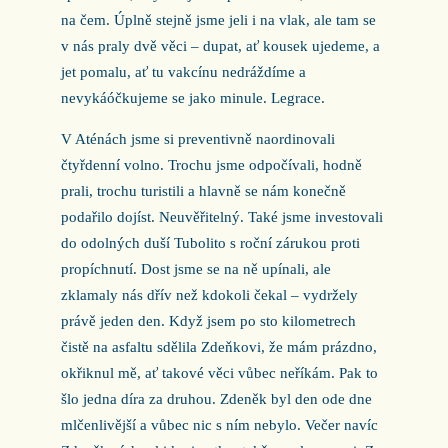
na čem. Úplně stejně jsme jeli i na vlak, ale tam se
v nás praly dvě věci – dupat, ať kousek ujedeme, a
jet pomalu, ať tu vakcínu nedráždíme a
nevykáóčkujeme se jako minule. Legrace.
V Aténách jsme si preventivně naordinovali
čtyřdenní volno. Trochu jsme odpočívali, hodně
prali, trochu turistili a hlavně se nám konečně
podařilo dojíst. Neuvěřitelný. Také jsme investovali
do odolných duší Tubolito s roční zárukou proti
propíchnutí. Dost jsme se na ně upínali, ale
zklamaly nás dřív než kdokoli čekal – vydržely
právě jeden den. Když jsem po sto kilometrech
čistě na asfaltu sdělila Zdeňkovi, že mám prázdno,
okřiknul mě, ať takové věci vůbec neříkám. Pak to
šlo jedna díra za druhou. Zdeněk byl den ode dne
mlčenlivější a vůbec nic s ním nebylo. Večer navíc