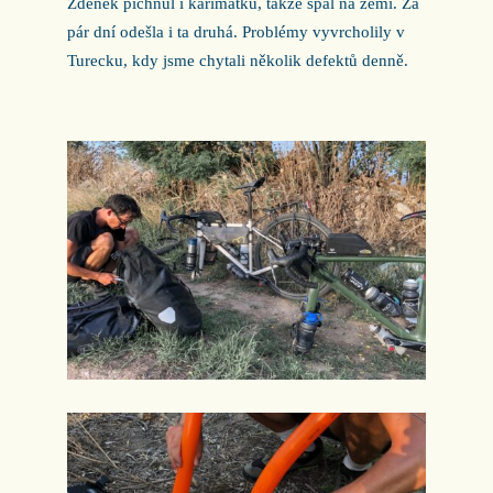
Zdeněk píchnul i karimatku, takže spal na zemi. Za
pár dní odešla i ta druhá. Problémy vyvrcholily v
Turecku, kdy jsme chytali několik defektů denně.