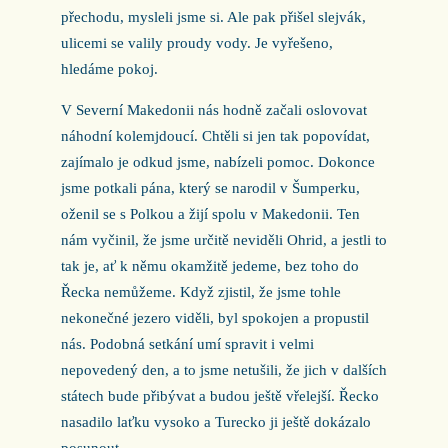
přechodu, mysleli jsme si. Ale pak přišel slejvák,
ulicemi se valily proudy vody. Je vyřešeno,
hledáme pokoj.
V Severní Makedonii nás hodně začali oslovovat
náhodní kolemjdoucí. Chtěli si jen tak popovídat,
zajímalo je odkud jsme, nabízeli pomoc. Dokonce
jsme potkali pána, který se narodil v Šumperku,
oženil se s Polkou a žijí spolu v Makedonii. Ten
nám vyčinil, že jsme určitě neviděli Ohrid, a jestli to
tak je, ať k němu okamžitě jedeme, bez toho do
Řecka nemůžeme. Když zjistil, že jsme tohle
nekonečné jezero viděli, byl spokojen a propustil
nás. Podobná setkání umí spravit i velmi
nepovedený den, a to jsme netušili, že jich v dalších
státech bude přibývat a budou ještě vřelejší. Řecko
nasadilo laťku vysoko a Turecko ji ještě dokázalo
posunout.