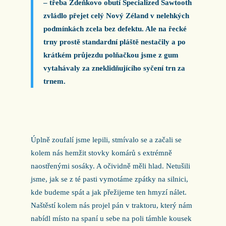
– třeba Zdeňkovo obutí Specialized Sawtooth
zvládlo přejet celý Nový Zéland v nelehkých
podmínkách zcela bez defektu. Ale na řecké
trny prostě standardní pláště nestačily a po
krátkém průjezdu polňačkou jsme z gum
vytahávaly za zneklidňujícího syčení trn za
trnem.
Úplně zoufalí jsme lepili, stmívalo se a začali se
kolem nás hemžit stovky komárů s extrémně
naostřenými sosáky. A očividně měli hlad. Netušili
jsme, jak se z té pasti vymotáme zpátky na silnici,
kde budeme spát a jak přežijeme ten hmyzí nálet.
Naštěstí kolem nás projel pán v traktoru, který nám
nabídl místo na spaní u sebe na poli támhle kousek