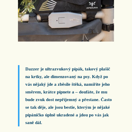
Dazzer je ultrazvukový pípák, takový plašič
na krtky, ale dimenzovaný na psy. Když po
vás nějaký jde a zběsile štěká, namíříte jeho
směrem, krátce pípnete a – doufáte, že mu
bude zvuk dost nepříjemný a přestane. Často
se tak děje, ale jsou bestie, kterým je nějaké
pípáníčko úplně ukradené a jdou po vás jak
saně dál.