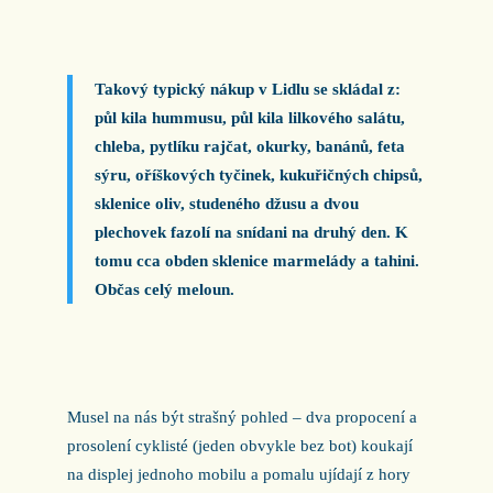
Takový typický nákup v Lidlu se skládal z:
půl kila hummusu, půl kila lilkového salátu,
chleba, pytlíku rajčat, okurky, banánů, feta
sýru, oříškových tyčinek, kukuřičných chipsů,
sklenice oliv, studeného džusu a dvou
plechovek fazolí na snídani na druhý den. K
tomu cca obden sklenice marmelády a tahini.
Občas celý meloun.
Musel na nás být strašný pohled – dva propocení a
prosolení cyklisté (jeden obvykle bez bot) koukají
na displej jednoho mobilu a pomalu ujídají z hory