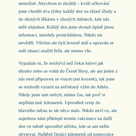
nemožné. Abychom to zkrátili – kvůli očkování
jsme chodili dva týdny každý den na různé úřady a
do různých lékáren v různých městech, kde nás
měli objednat. Každý den jsme dostali úplně jinou
informaci, mnohdy protichůdnou. Nikdo nic
nevěděl. Všichni ale byli hrozně milí a opravdu se
naši situaci snažili řešit, ale marno vše.
Vypadalo to, že nezbývá než čekat kdoví jak
dlouho nebo se vrátit do Černé Hory, ale ani jeden z
nás není připraven se vracet (ani kousek), tak jsme
se rozhodli vyrazit na nečekaný výlet do Athén.
Nikdy jsme tam nebyli, máme čas, tak proč si
nepřidat tisíc kilometrů. Uprostřed cesty do
hlavního města se ale něco stalo. Nikdo neví co, ale
najednou nám přiklepli termín vakcinace na další
den ve městě uprostřed ničeho, kde se ani nešlo
ubytovat. Naštěstí čtrnáct kilometrů od nemocnice