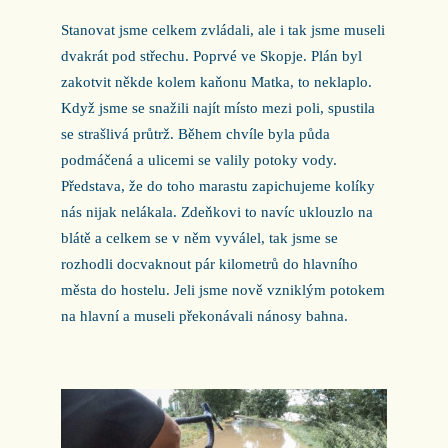
Stanovat jsme celkem zvládali, ale i tak jsme museli
dvakrát pod střechu. Poprvé ve Skopje. Plán byl
zakotvit někde kolem kaňonu Matka, to neklaplo.
Když jsme se snažili najít místo mezi poli, spustila
se strašlivá průtrž. Během chvíle byla půda
podmáčená a ulicemi se valily potoky vody.
Představa, že do toho marastu zapichujeme kolíky
nás nijak nelákala. Zdeňkovi to navíc uklouzlo na
blátě a celkem se v něm vyválel, tak jsme se
rozhodli docvaknout pár kilometrů do hlavního
města do hostelu. Jeli jsme nově vzniklým potokem
na hlavní a museli překonávali nánosy bahna.