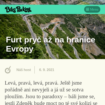
Menu
Furt pryč až na hranice
Evropy
Náš host
6. 9. 2021
Levá, pravá, levá, pravá. Ještě jsme
pořádně ani nevyjeli a já už se sotva
ploužím. Jsou to paradoxy – báli jsme se,
jestli Zdeněk bude moct po té své kolizi se