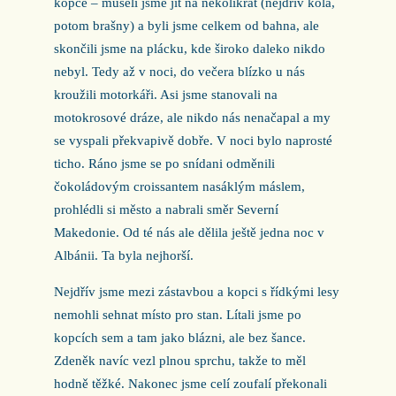
kopce – museli jsme jít na několikrát (nejdřív kola,
potom brašny) a byli jsme celkem od bahna, ale
skončili jsme na plácku, kde široko daleko nikdo
nebyl. Tedy až v noci, do večera blízko u nás
kroužili motorkáři. Asi jsme stanovali na
motokrosové dráze, ale nikdo nás nenačapal a my
se vyspali překvapivě dobře. V noci bylo naprosté
ticho. Ráno jsme se po snídani odměnili
čokoládovým croissantem nasáklým máslem,
prohlédli si město a nabrali směr Severní
Makedonie. Od té nás ale dělila ještě jedna noc v
Albánii. Ta byla nejhorší.
Nejdřív jsme mezi zástavbou a kopci s řídkými lesy
nemohli sehnat místo pro stan. Lítali jsme po
kopcích sem a tam jako blázni, ale bez šance.
Zdeněk navíc vezl plnou sprchu, takže to měl
hodně těžké. Nakonec jsme celí zoufalí překonali