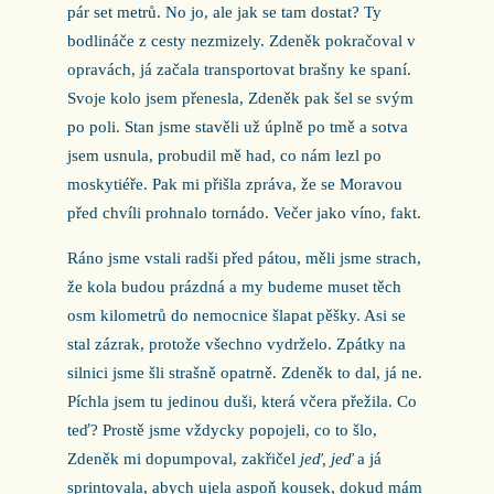
pár set metrů. No jo, ale jak se tam dostat? Ty
bodlináče z cesty nezmizely. Zdeněk pokračoval v
opravách, já začala transportovat brašny ke spaní.
Svoje kolo jsem přenesla, Zdeněk pak šel se svým
po poli. Stan jsme stavěli už úplně po tmě a sotva
jsem usnula, probudil mě had, co nám lezl po
moskytiéře. Pak mi přišla zpráva, že se Moravou
před chvíli prohnalo tornádo. Večer jako víno, fakt.
Ráno jsme vstali radši před pátou, měli jsme strach,
že kola budou prázdná a my budeme muset těch
osm kilometrů do nemocnice šlapat pěšky. Asi se
stal zázrak, protože všechno vydrželo. Zpátky na
silnici jsme šli strašně opatrně. Zdeněk to dal, já ne.
Píchla jsem tu jedinou duši, která včera přežila. Co
teď? Prostě jsme vždycky popojeli, co to šlo,
Zdeněk mi dopumpoval, zakřičel
jeď, jeď
a já
sprintovala, abych ujela aspoň kousek, dokud mám