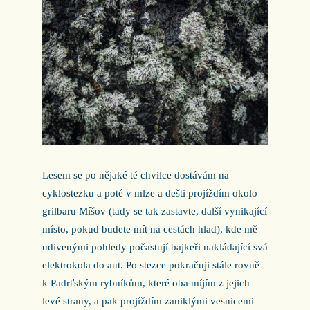
Lesem se po nějaké té chvilce dostávám na
cyklostezku a poté v mlze a dešti projíždím okolo
grilbaru Míšov (tady se tak zastavte, další vynikající
místo, pokud budete mít na cestách hlad), kde mě
udivenými pohledy počastují bajkeři nakládající svá
elektrokola do aut. Po stezce pokračuji stále rovně
k Padrťským rybníkům, které oba míjím z jejich
levé strany, a pak projíždím zaniklými vesnicemi