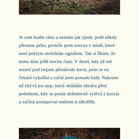
Je osm hodin ráno a nemám jak zjistit, jestli někdy
přestane pršet, protože jsem zrovna v místě, které
není pokryto mobilním signálem. Tak si říkám, že
tomu dám ještě trochu času. V deset, kdy už mě
sezení pod tarpem přestávalo bavit, jsem se na
čekání vykašlal a začal jsem pomalu balit. Nakonec
už zbývá jen tarp, který skládám zhruba před
polednem, kdy se potok definitivně vylévá z koryta
a začíná postupovat směrem k tábořišti.