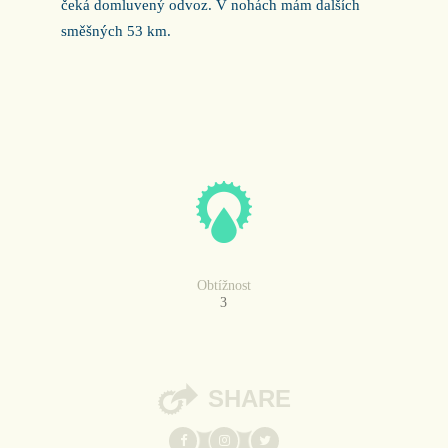
čeká domluvený odvoz. V nohách mám dalších
směšných 53 km.
Obtížnost
3
SHARE