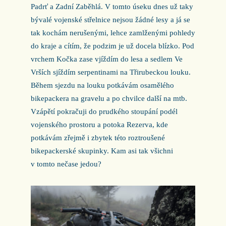
Padrť a Zadní Zaběhlá. V tomto úseku dnes už taky
bývalé vojenské střelnice nejsou žádné lesy a já se
tak kochám nerušenými, lehce zamlženými pohledy
do kraje a cítím, že podzim je už docela blízko. Pod
vrchem Kočka zase vjíždím do lesa a sedlem Ve
Vrších sjíždím serpentinami na Třirubeckou louku.
Během sjezdu na louku potkávám osamělého
bikepackera na gravelu a po chvilce další na mtb.
Vzápětí pokračuji do prudkého stoupání podél
vojenského prostoru a potoka Rezerva, kde
potkávám zřejmě i zbytek této roztroušené
bikepackerské skupinky. Kam asi tak všichni
v tomto nečase jedou?