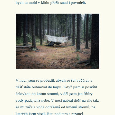
bych tu mohl v klidu přežít snad i povodeň.
V noci jsem se probudil, abych se šel vyčůrat, a
déšť stále bubnoval do tarpu. Když jsem si posvítil
čelovkou do korun stromů, viděl jsem jen šňůry
vody padající z nebe. V noci nabral déšť na síle tak,
že mi začala voda odražená od kmenů stromů, na
kterých jsem visel, létat pod tarp s razancí