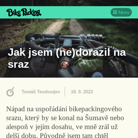
Menu
Jak jsem (ne)dorazil na
sraz
Tomáš Teodosijev
18. 9. 2022
Nápad na uspořádání bikepackingového
srazu, který by se konal na Šumavě nebo
alespoň v jejím dosahu, ve mně zrál už
delší dobu. Původně jsem tam chtěl