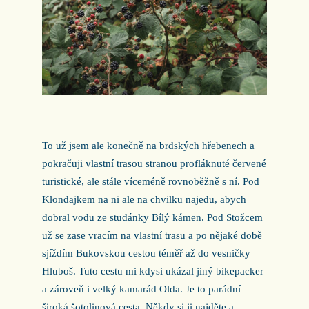
To už jsem ale konečně na brdských hřebenech a
pokračuji vlastní trasou stranou profláknuté červené
turistické, ale stále víceméně rovnoběžně s ní. Pod
Klondajkem na ni ale na chvilku najedu, abych
dobral vodu ze studánky Bílý kámen. Pod Stožcem
už se zase vracím na vlastní trasu a po nějaké době
sjíždím Bukovskou cestou téměř až do vesničky
Hluboš. Tuto cestu mi kdysi ukázal jiný bikepacker
a zároveň i velký kamarád Olda. Je to parádní
široká šotolinová cesta. Někdy si ji najděte a