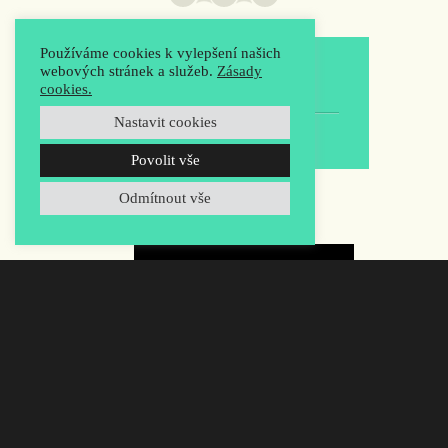
Používáme cookies k vylepšení našich
webových stránek a služeb.
Zásady
3
cookies.
Nastavit cookies
support:
Povolit vše
Odmítnout vše
inzerce