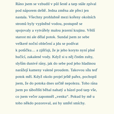
Ráno jsem se vzbudil v půl šesté a tarp stále zpíval
pod náporem deště. Jedna změna ale přeci jen
nastala. Všechny prohlubně mezi kořeny okolních
stromů byly vyplněné vodou, postupně se
spojovaly a vytvářely malou jezerní krajinu. Větší
starost mi ale dělal potok. Sundal jsem ze sebe
veškeré noční oblečení a jdu se podívat
k potůčku… a zjišťuji, že je jeho koryto nyní plné
hučící, zakalené vody. Když si u něj čistím zuby,
slyším dunivé rány, jak do sebe pod jeho hladinou
narážejí kameny valené proudem. Takovou sílu teď
potok měl. Když okolo projel ještě pařez, pochopil
jsem, že do potoka dnes určitě nepolezu. Toho rána
jsem po tábořišti běhal nahatý a házel pod tarp vše,
co jsem večer zapomněl „venku“. Pokud by mě u
toho někdo pozoroval, asi by umřel smíchy.