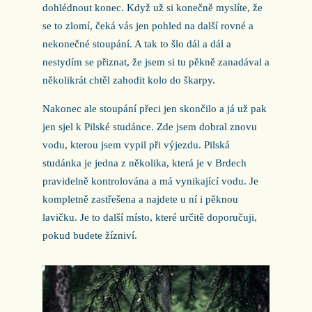
dohlédnout konec. Když už si konečně myslíte, že
se to zlomí, čeká vás jen pohled na další rovné a
nekonečné stoupání. A tak to šlo dál a dál a
nestydím se přiznat, že jsem si tu pěkně zanadával a
několikrát chtěl zahodit kolo do škarpy.
Nakonec ale stoupání přeci jen skončilo a já už pak
jen sjel k Pilské studánce. Zde jsem dobral znovu
vodu, kterou jsem vypil při výjezdu. Pilská
studánka je jedna z několika, která je v Brdech
pravidelně kontrolována a má vynikající vodu. Je
kompletně zastřešena a najdete u ní i pěknou
lavičku. Je to další místo, které určitě doporučuji,
pokud budete žízniví.