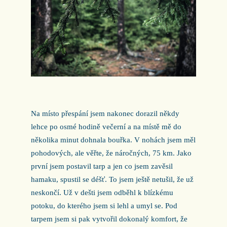
Na místo přespání jsem nakonec dorazil někdy
lehce po osmé hodině večerní a na místě mě do
několika minut dohnala bouřka. V nohách jsem měl
pohodových, ale věřte, že náročných, 75 km. Jako
první jsem postavil tarp a jen co jsem zavěsil
hamaku, spustil se déšť. To jsem ještě netušil, že už
neskončí. Už v dešti jsem odběhl k blízkému
potoku, do kterého jsem si lehl a umyl se. Pod
tarpem jsem si pak vytvořil dokonalý komfort, že