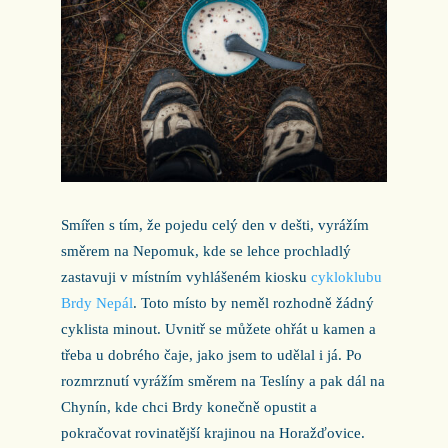
Smířen s tím, že pojedu celý den v dešti, vyrážím
směrem na Nepomuk, kde se lehce prochladlý
zastavuji v místním vyhlášeném kiosku
cykloklubu
Brdy Nepál
. Toto místo by neměl rozhodně žádný
cyklista minout. Uvnitř se můžete ohřát u kamen a
třeba u dobrého čaje, jako jsem to udělal i já. Po
rozmrznutí vyrážím směrem na Teslíny a pak dál na
Chynín, kde chci Brdy konečně opustit a
pokračovat rovinatější krajinou na Horažďovice.