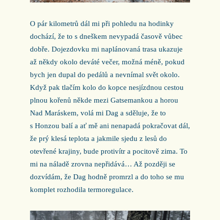
O pár kilometrů dál mi při pohledu na hodinky
dochází, že to s dneškem nevypadá časově vůbec
dobře. Dojezdovku mi naplánovaná trasa ukazuje
až někdy okolo deváté večer, možná méně, pokud
bych jen dupal do pedálů a nevnímal svět okolo.
Když pak tlačím kolo do kopce nesjízdnou cestou
plnou kořenů někde mezi Gatsemankou a horou
Nad Maráskem, volá mi Dag a sděluje, že to
s Honzou balí a ať mě ani nenapadá pokračovat dál,
že prý klesá teplota a jakmile sjedu z lesů do
otevřené krajiny, bude protivítr a pocitově zima. To
mi na náladě zrovna nepřidává… Až později se
dozvídám, že Dag hodně promrzl a do toho se mu
komplet rozhodila termoregulace.