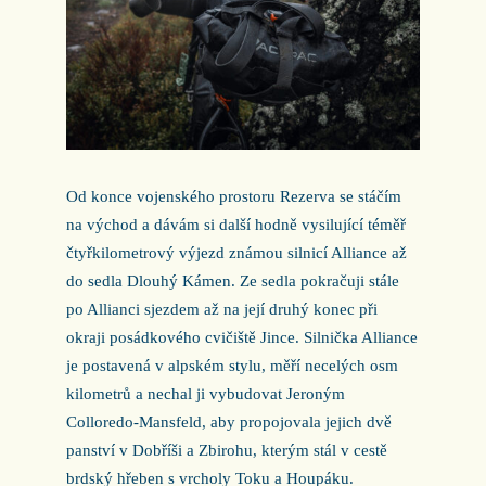
Od konce vojenského prostoru Rezerva se stáčím
na východ a dávám si další hodně vysilující téměř
čtyřkilometrový výjezd známou silnicí Alliance až
do sedla Dlouhý Kámen. Ze sedla pokračuji stále
po Allianci sjezdem až na její druhý konec při
okraji posádkového cvičiště Jince. Silnička Alliance
je postavená v alpském stylu, měří necelých osm
kilometrů a nechal ji vybudovat Jeroným
Colloredo-Mansfeld, aby propojovala jejich dvě
panství v Dobříši a Zbirohu, kterým stál v cestě
brdský hřeben s vrcholy Toku a Houpáku.