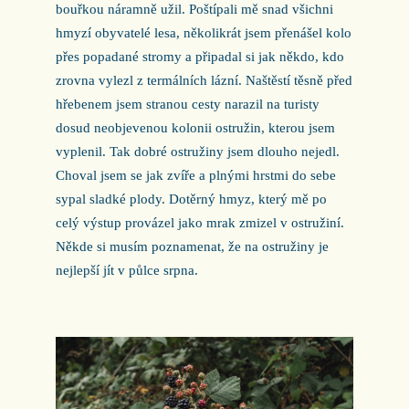
bouřkou náramně užil. Poštípali mě snad všichni
hmyzí obyvatelé lesa, několikrát jsem přenášel kolo
přes popadané stromy a připadal si jak někdo, kdo
zrovna vylezl z termálních lázní. Naštěstí těsně před
hřebenem jsem stranou cesty narazil na turisty
dosud neobjevenou kolonii ostružin, kterou jsem
vyplenil. Tak dobré ostružiny jsem dlouho nejedl.
Choval jsem se jak zvíře a plnými hrstmi do sebe
sypal sladké plody. Dotěrný hmyz, který mě po
celý výstup provázel jako mrak zmizel v ostružiní.
Někde si musím poznamenat, že na ostružiny je
nejlepší jít v půlce srpna.