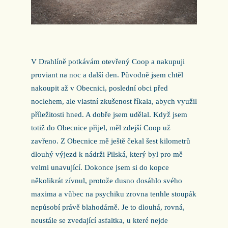
V Drahlíně potkávám otevřený Coop a nakupuji
proviant na noc a další den. Původně jsem chtěl
nakoupit až v Obecnici, poslední obci před
noclehem, ale vlastní zkušenost říkala, abych využil
příležitosti hned. A dobře jsem udělal. Když jsem
totiž do Obecnice přijel, měl zdejší Coop už
zavřeno. Z Obecnice mě ještě čekal šest kilometrů
dlouhý výjezd k nádrži Pilská, který byl pro mě
velmi unavující. Dokonce jsem si do kopce
několikrát zívnul, protože dusno dosáhlo svého
maxima a vůbec na psychiku zrovna tenhle stoupák
nepůsobí právě blahodárně. Je to dlouhá, rovná,
neustále se zvedající asfaltka, u které nejde