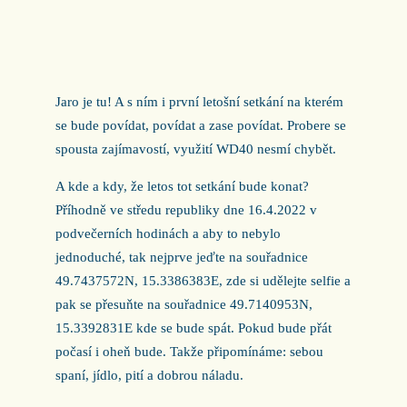
Jaro je tu! A s ním i první letošní setkání na kterém
se bude povídat, povídat a zase povídat. Probere se
spousta zajímavostí, využití WD40 nesmí chybět.
A kde a kdy, že letos tot setkání bude konat?
Příhodně ve středu republiky dne 16.4.2022 v
podvečerních hodinách a aby to nebylo
jednoduché, tak nejprve jeďte na souřadnice
49.7437572N, 15.3386383E, zde si udělejte selfie a
pak se přesuňte na souřadnice 49.7140953N,
15.3392831E kde se bude spát. Pokud bude přát
počasí i oheň bude. Takže připomínáme: sebou
spaní, jídlo, pití a dobrou náladu.