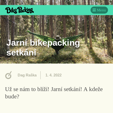
Menu
Jarní bikepacking
setkání
Dag Raška
1. 4. 2022
Už se nám to blíží! Jarní setkání! A kdeže
bude?