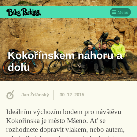
Menu
Kokořínskem nahoru a
dolu
Jan Žďánský
30. 12. 2015
Ideálním výchozím bodem pro návštěvu
Kokořínska je město Mšeno. Ať se
rozhodnete dopravit vlakem, nebo autem,