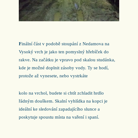
F
inální část v podobě stoupání z Nedamova na
Vysoký vrch je jako ten pomyslný hřebíček do
rakve. Na začátku je vpravo pod skalou studánka,
kde je možné doplnit zásoby vody. Ty se hodí,
protože až vynesete, nebo vystrkáte
kolo na vrchol, budete si chtít zchladit hrdlo
řádným douškem. Skalní vyhlídka na kopci je
ideální ke sledování zapadajícího slunce a
poskytuje spoustu místa na vaření i spaní.