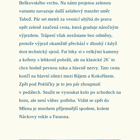
Beškovského vrchu. Na námi projetou zelenou
variantu navazuje další asfaltový transfer směr
Tubož. Pár set metrů za vesnicí uhýbá do prava
opět zeleně značená cesta, která graduje náročným
výjezdem. Trápení však nezůstane bez odměny,
protože výjezd okamžitě přechází v dlouhý i když
dost technický sjezd. Fat biky si s velkými kameny
a kořeny s lehkostí pohráli, ale na klasické 26´ to
chce hodně pevnou ruku a hlavně nervy. Tato cesta
končí na hlavní silnici mezi Rájem a Kokořínem.
Zpět pod Pokličky je to jen pár zhoupnutí
v pedálech. Snažit se vysoukat kolo po schodech na
horu, ale není vůbec potřeba. Vrátit se zpět do
Mšena je mnohem příjemnější spodem, kolem
Náckovy rokle a Faraona.