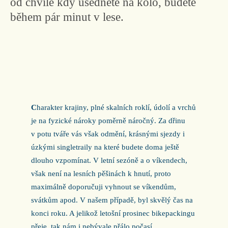
od chvíle kdy usednete na kolo, budete
během pár minut v lese.
C
harakter krajiny, plné skalních roklí, údolí a vrchů
je na fyzické nároky poměrně náročný. Za dřinu
v potu tváře vás však odmění, krásnými sjezdy i
úzkými singletraily na které budete doma ještě
dlouho vzpomínat. V letní sezóně a o víkendech,
však není na lesních pěšinách k hnutí, proto
maximálně doporučuji vyhnout se víkendům,
svátkům apod. V našem případě, byl skvělý čas na
konci roku. A jelikož letošní prosinec bikepackingu
přeje, tak nám i nebývale přálo počasí.