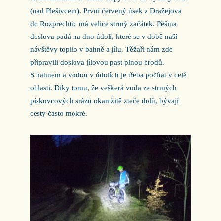
(nad Plešivcem). První červený úsek z Dražejova
do Rozprechtic má velice strmý začátek. Pěšina
doslova padá na dno údolí, které se v době naší
návštěvy topilo v bahně a jílu. Těžaři nám zde
připravili doslova jílovou past plnou brodů.
S bahnem a vodou v údolích je třeba počítat v celé
oblasti. Díky tomu, že veškerá voda ze strmých
pískovcových srázů okamžitě zteče dolů, bývají
cesty často mokré.