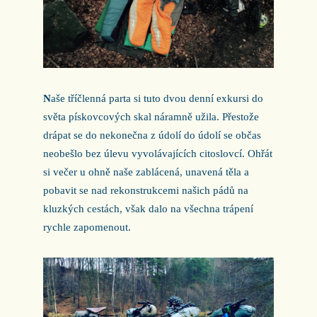
N
aše tříčlenná parta si tuto dvou denní exkursi do
světa pískovcových skal náramně užila. Přestože
drápat se do nekonečna z údolí do údolí se občas
neobešlo bez úlevu vyvolávajících citoslovcí. Ohřát
si večer u ohně naše zablácená, unavená těla a
pobavit se nad rekonstrukcemi našich pádů na
kluzkých cestách, však dalo na všechna trápení
rychle zapomenout.