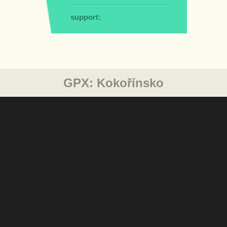
support:
GPX:
Kokořínsko