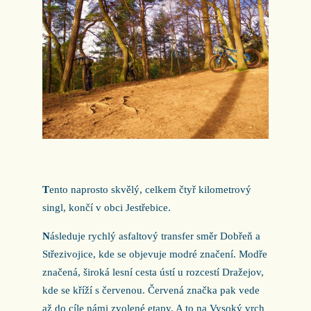
T
ento naprosto skvělý, celkem čtyř kilometrový
singl, končí v obci Jestřebice.
N
ásleduje rychlý asfaltový transfer směr Dobřeň a
Střezivojice, kde se objevuje modré značení. Modře
značená, široká lesní cesta ústí u rozcestí Dražejov,
kde se kříží s červenou. Červená značka pak vede
až do cíle námi zvolené etapy. A to na Vysoký vrch