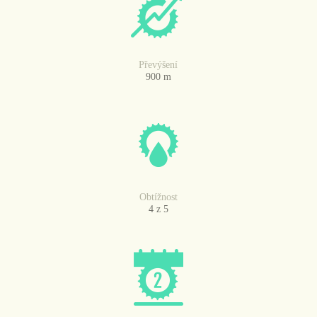
Převýšení
900 m
Obtížnost
4 z 5