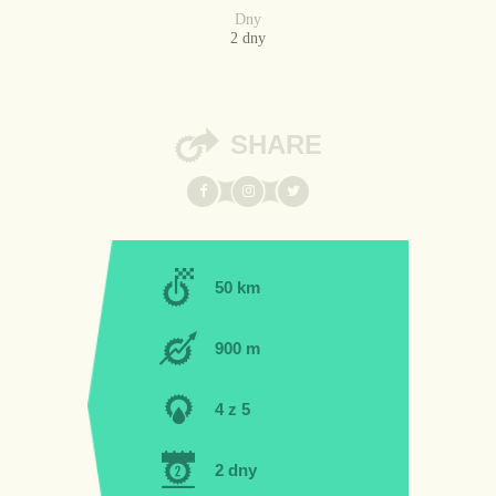
Dny
2 dny
SHARE
50 km
900 m
4 z 5
2 dny