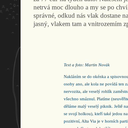
netrvá moc dlouho a my se po chvil
správné, odkud nás vlak dostane na I
jasný, vlakem tam a vnitrozemím zp
Text a foto: Martin Novák
Nakláním se do okénka a spisovnou 
osoby ano, ale kola ne povídá ten z
nervozita, ale veselý rohlík zaměst
všechno smáznul. Platíme (neuvěřit
děláme malý veselý piknik. Ještě n
se svojí holkou), kteří také jedou n
pozitivní, Alta Via je v horních par