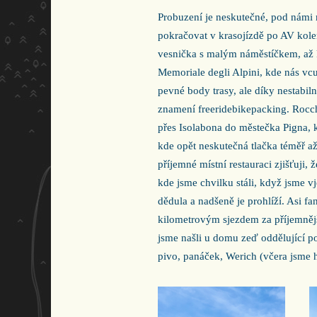
Probuzení je neskutečné, pod námi 
pokračovat v krasojízdě po AV kole
vesnička s malým náměstíčkem, a
Memoriale degli Alpini, kde nás vcu
pevné body trasy, ale díky nestabiln
znamení freeridebikepacking. Rocc
přes Isolabona do městečka Pigna, 
kde opět neskutečná tlačka téměř a
příjemné místní restauraci zjišťuji,
kde jsme chvilku stáli, když jsme v
dědula a nadšeně je prohlíží. Asi f
kilometrovým sjezdem za příjemnějš
jsme našli u domu zeď oddělující 
pivo, panáček, Werich (včera jsme 