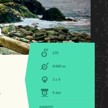
a
270
9.600 m
3 z 5
-
5 dní
e
support: