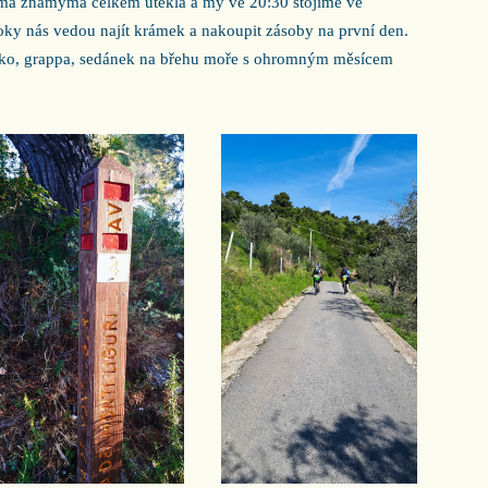
ma známýma celkem utekla a my ve 20:30 stojíme ve
roky nás vedou najít krámek a nakoupit zásoby na první den.
vko, grappa, sedánek na břehu moře s ohromným měsícem