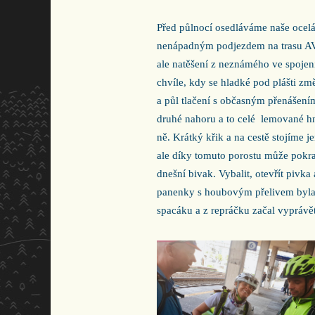
Před půlnocí osedláváme naše ocel
nenápadným podjezdem na trasu AV. 
ale natěšení z neznámého ve spojení
chvíle, kdy se hladké pod plášti z
a půl tlačení s občasným přenášením
druhé nahoru a to celé
lemované hn
ně. Krátký křik a na cestě stojíme j
ale díky tomuto porostu může pokr
dnešní bivak. Vybalit, otevřít pivk
panenky s houbovým přelivem byla e
spacáku a z repráčku začal vyprávět