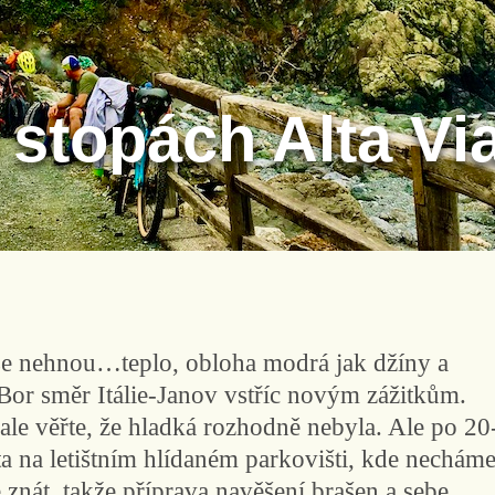
 stopách Alta Vi
 se nehnou…teplo, obloha modrá jak džíny a
Bor směr Itálie-Janov vstříc novým zážitkům.
ale věřte, že hladká rozhodně nebyla. Ale po 20
a na letištním hlídaném parkovišti, kde nechám
e znát, takže příprava navěšení brašen a sebe