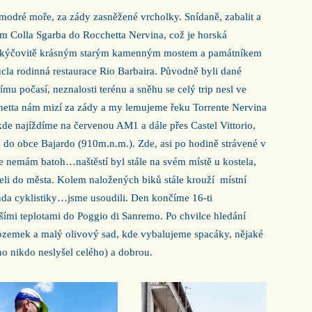
modré moře, za zády zasněžené vrcholky. Snídaně, zabalit a
m Colla Sgarba do Rocchetta Nervina, což je horská
ž kýčovitě krásným starým kamenným mostem a památníkem
cla rodinná restaurace Rio Barbaira. Původně byli dané
ímu počasí, neznalosti terénu a sněhu se celý trip nesl ve
hetta nám mizí za zády a my lemujeme řeku Torrente Nervina
kde najíždíme na červenou AM1 a dále přes Castel Vittorio,
ž do obce Bajardo (910m.n.m.). Zde, asi po hodině strávené v
 že nemám batoh…naštěstí byl stále na svém místě u kostela,
jeli do města. Kolem naložených biků stále krouží
místní
anda cyklistiky…jsme usoudili. Den končíme 16-ti
ími teplotami do Poggio di Sanremo. Po chvilce hledání
pozemek a malý olivový sad, kde vybalujeme spacáky, nějaké
ho nikdo neslyšel celého) a dobrou.