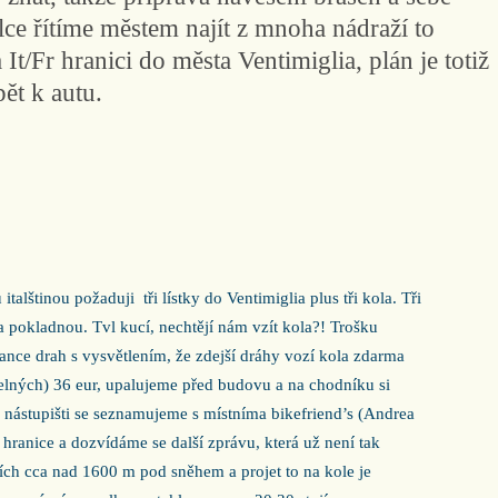
ce řítíme městem najít z mnoha nádraží to
t/Fr hranici do města Ventimiglia, plán je totiž
ět k autu.
italštinou požaduji
tři lístky do Ventimiglia plus tři kola. Tři
a pokladnou. Tvl kucí, nechtějí nám vzít kola?! Trošku
nance drah s vysvětlením, že zdejší dráhy vozí kola zdarma
elných) 36 eur, upalujeme před budovu a na chodníku si
a nástupišti se seznamujeme s místníma bikefriend’s (Andrea
a hranice a dozvídáme se další zprávu, která už není tak
tiích cca nad 1600 m pod sněhem a projet to na kole je