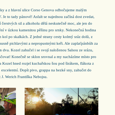
áky a z hlavní ulice Corso Genova odbočujeme malým
Je to tady pánové! Asfalt se najednou začíná dost zvedat,
 čerstvých sil a alkoholu dělá neskutečně moc, ale jen do
mění v úzkou kamenitou pěšinu pro srnky. Nekonečná hodina
 kol po skalkách. Z jedné strany cesty kolmý sráz dolů, z
usně pichlavými a nepropustnými keři. Ale zaplaťpánbůh za
en dva. Kozel zahučel i se svojí naloženou Salsou ze srázu,
ačovat! Konečně se sklon srovnal a my nacházíme místo pro
a a Kozel hned rozjel kuchařskou šou pod širákem, flákota z
xcelentní. Dopít pivo, grappa na hezké sny, zahučet do
 J. Werich Františka Nebojsu.