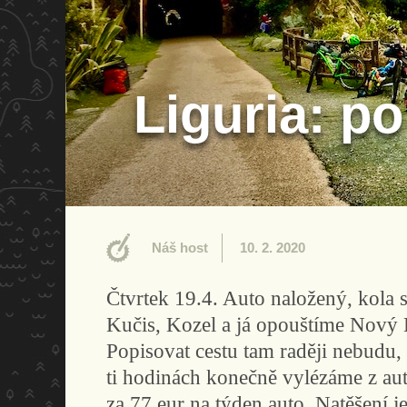
Liguria: po
Náš host
10. 2. 2020
Čtvrtek 19.4. Auto naložený, kola
Kučis, Kozel a já opouštíme Nový 
Popisovat cestu tam raději nebudu, 
ti hodinách konečně vylézáme z aut
za 77 eur na týden auto. Natěšení j