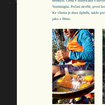
nesmysl. Cesta v dobytčáku s nový
Ventimiglia. Počasí skvělé, první k
Ke všemu je dnes úplněk, takže pi
jako z filmu.