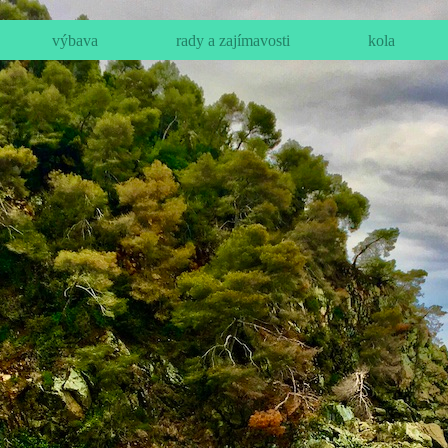
výbava
rady a zajímavosti
kola