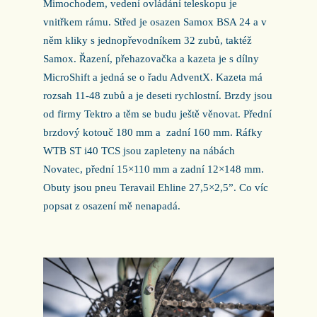
Mimochodem, vedení ovládání teleskopu je
vnitřkem rámu. Střed je osazen Samox BSA 24 a v
něm kliky s jednopřevodníkem 32 zubů, taktéž
Samox. Řazení, přehazovačka a kazeta je s dílny
MicroShift a jedná se o řadu AdventX. Kazeta má
rozsah 11-48 zubů a je deseti rychlostní. Brzdy jsou
od firmy Tektro a těm se budu ještě věnovat. Přední
brzdový kotouč 180 mm a
zadní 160 mm. Ráfky
WTB ST i40 TCS jsou zapleteny na nábách
Novatec, přední 15×110 mm a zadní 12×148 mm.
Obuty jsou pneu Teravail Ehline 27,5×2,5”. Co víc
popsat z osazení mě nenapadá.