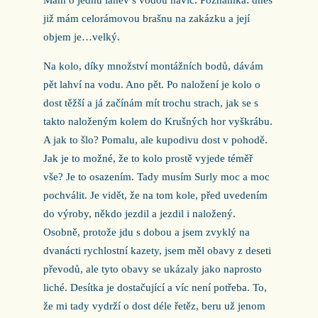
Mám o jednu láhev s vodou navíc. Poznámka: dnes
již mám celorámovou brašnu na zakázku a její
objem je…velký.
Na kolo, díky množství montážních bodů, dávám
pět lahví na vodu. Ano pět. Po naložení je kolo o
dost těžší a já začínám mít trochu strach, jak se s
takto naloženým kolem do Krušných hor vyškrábu.
A jak to šlo? Pomalu, ale kupodivu dost v pohodě.
Jak je to možné, že to kolo prostě vyjede téměř
vše? Je to osazením. Tady musím Surly moc a moc
pochválit. Je vidět, že na tom kole, před uvedením
do výroby, někdo jezdil a jezdil i naložený.
Osobně, protože jdu s dobou a jsem zvyklý na
dvanácti rychlostní kazety, jsem měl obavy z deseti
převodů, ale tyto obavy se ukázaly jako naprosto
liché. Desítka je dostačující a víc není potřeba. To,
že mi tady vydrží o dost déle řetěz, beru už jenom