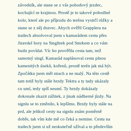
závodník, ale stane se z vás pohodový jezdec,
kochající se krajinou. Prostě je to takové pohodlné
kolo, které ale po příjezdu do terénu vystrčí růžky a
stane se z něj dravec. Abych ověřil Grapplera na
trailech absolvoval jsem s kamarádem cestu přes
Jizerské hory na Singltrek pod Smrkem a co vám
budu povídat. Víc ho prověřila cesta tam, než
samotný singl. Kamarád naplánoval cestu plnou
kamenitých úseků, kořenů, prostě terén jak má být.
Zpočátku jsem měl strach a ne malý. Na této cestě
tam totiž byly stále brzdy Tektra a ty tady ukázaly
co umí, tedy spíš neumí. Ty brzdy dokázaly
dokonale zkazit zážitek, z jinak nádherné jízdy. Na
signlu se to změnilo, k lepšímu. Brzdy byly stále na
prd, ale jelikož cesty na signlu znám poměrně
dobře, tak vím kde mě co čeká a nemine. Cestu na
trailech jsem si už neskutečně užíval a to především