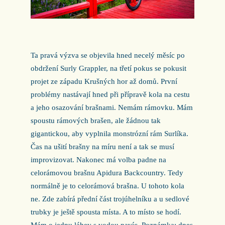
Ta pravá výzva se objevila hned necelý měsíc po
obdržení Surly Grappler, na třetí pokus se pokusit
projet ze západu Krušných hor až domů. První
problémy nastávají hned při přípravě kola na cestu
a jeho osazování brašnami. Nemám rámovku. Mám
spoustu rámových brašen, ale žádnou tak
gigantickou, aby vyplnila monstrózní rám Surlíka.
Čas na ušití brašny na míru není a tak se musí
improvizovat. Nakonec má volba padne na
celorámovou brašnu Apidura Backcountry. Tedy
normálně je to celorámová brašna. U tohoto kola
ne. Zde zabírá přední část trojúhelníku a u sedlové
trubky je ještě spousta místa. A to místo se hodí.