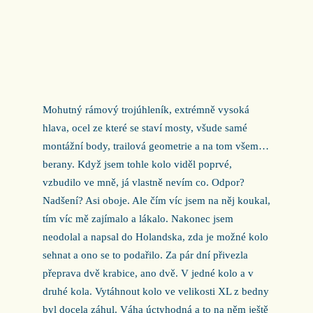
Mohutný rámový trojúhleník, extrémně vysoká
hlava, ocel ze které se staví mosty, všude samé
montážní body, trailová geometrie a na tom všem…
berany. Když jsem tohle kolo viděl poprvé,
vzbudilo ve mně, já vlastně nevím co. Odpor?
Nadšení? Asi oboje. Ale čím víc jsem na něj koukal,
tím víc mě zajímalo a lákalo. Nakonec jsem
neodolal a napsal do Holandska, zda je možné kolo
sehnat a ono se to podařilo. Za pár dní přivezla
přeprava dvě krabice, ano dvě. V jedné kolo a v
druhé kola. Vytáhnout kolo ve velikosti XL z bedny
byl docela záhul. Váha úctyhodná a to na něm ještě