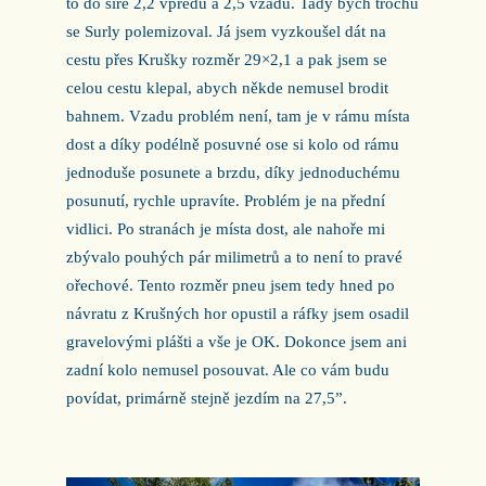
to do šíře 2,2 vpředu a 2,5 vzadu. Tady bych trochu
se Surly polemizoval. Já jsem vyzkoušel dát na
cestu přes Krušky rozměr 29×2,1 a pak jsem se
celou cestu klepal, abych někde nemusel brodit
bahnem. Vzadu problém není, tam je v rámu místa
dost a díky podélně posuvné ose si kolo od rámu
jednoduše posunete a brzdu, díky jednoduchému
posunutí, rychle upravíte. Problém je na přední
vidlici. Po stranách je místa dost, ale nahoře mi
zbývalo pouhých pár milimetrů a to není to pravé
ořechové. Tento rozměr pneu jsem tedy hned po
návratu z Krušných hor opustil a ráfky jsem osadil
gravelovými plášti a vše je OK. Dokonce jsem ani
zadní kolo nemusel posouvat. Ale co vám budu
povídat, primárně stejně jezdím na 27,5”.