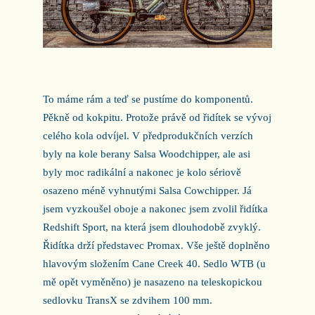
To máme rám a teď se pustíme do komponentů.
Pěkně od kokpitu. Protože právě od řidítek se vývoj
celého kola odvíjel. V předprodukčních verzích
byly na kole berany Salsa Woodchipper, ale asi
byly moc radikální a nakonec je kolo sériově
osazeno méně vyhnutými Salsa Cowchipper. Já
jsem vyzkoušel oboje a nakonec jsem zvolil řidítka
Redshift Sport, na která jsem dlouhodobě zvyklý.
Řidítka drží představec Promax. Vše ještě doplněno
hlavovým složením Cane Creek 40. Sedlo WTB (u
mě opět vyměněno) je nasazeno na teleskopickou
sedlovku TransX se zdvihem 100 mm.