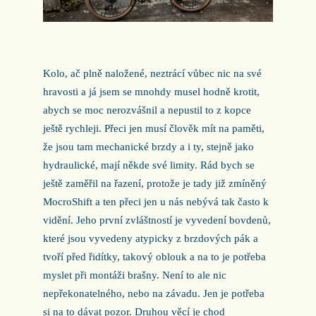
Kolo, ač plně naložené, neztrácí vůbec nic na své
hravosti a já jsem se mnohdy musel hodně krotit,
abych se moc nerozvášnil a nepustil to z kopce
ještě rychleji. Přeci jen musí člověk mít na paměti,
že jsou tam mechanické brzdy a i ty, stejně jako
hydraulické, mají někde své limity. Rád bych se
ještě zaměřil na řazení, protože je tady již zmíněný
MocroShift a ten přeci jen u nás nebývá tak často k
vidění. Jeho první zvláštností je vyvedení bovdenů,
které jsou vyvedeny atypicky z brzdových pák a
tvoří před řidítky, takový oblouk a na to je potřeba
myslet při montáži brašny. Není to ale nic
nepřekonatelného, nebo na závadu. Jen je potřeba
si na to dávat pozor. Druhou věcí je chod