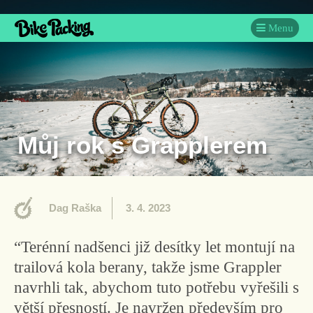
Menu
Můj rok s Grapplerem
Dag Raška
3. 4. 2023
“Terénní nadšenci již desítky let montují na
trailová kola berany, takže jsme Grappler
navrhli tak, abychom tuto potřebu vyřešili s
větší přesností. Je navržen především pro