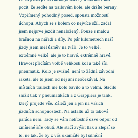
pocit, že sedíte na trailovém kole, ale držíte berany.
Vzpřímený pohodlný posed, spousta možností
úchopu. Abych se s kolem co nejvíce sžil, začal
jsem nejprve jezdit nenaložený. Pouze s malou
brašnou na nářadí a díly. Po pár kilometrech naší
jízdy jsem měl úsměv na tváři. Je to velké,
extrémně velké, ale je to hravé, extrémně hravé.
Hravost přičítám volbě velikosti kol a také šíři
pneumatik. Kolo je svižné, není to žádná závodní
raketa, ale to jsem od něj ani neočekával. Na
místních trailech mě kolo bavilo a to velmi. Stačilo
snížit tlak v pneumatikách a z Grapplera je tank,
který projede vše. Záleží jen a jen na vašich
jízdních schopnostech. Na asfaltu už to taková
paráda není. Tady se vám nelítostně ozve odpor od
zmíněné šíře obutí. Ale stačí zvýšit tlak a zlepší se
to, ne tak, že by z vás okamžitě byl silniční