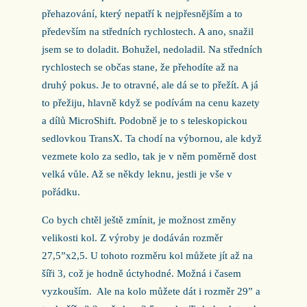
přehazování, který nepatří k nejpřesnějším a to
především na středních rychlostech. A ano, snažil
jsem se to doladit. Bohužel, nedoladil. Na středních
rychlostech se občas stane, že přehodíte až na
druhý pokus. Je to otravné, ale dá se to přežít. A já
to přežiju, hlavně když se podívám na cenu kazety
a dílů MicroShift. Podobně je to s teleskopickou
sedlovkou TransX. Ta chodí na výbornou, ale když
vezmete kolo za sedlo, tak je v něm poměrně dost
velká vůle. Až se někdy leknu, jestli je vše v
pořádku.
Co bych chtěl ještě zmínit, je možnost změny
velikosti kol. Z výroby je dodáván rozměr
27,5”x2,5. U tohoto rozměru kol můžete jít až na
šíři 3, což je hodně úctyhodné. Možná i časem
vyzkouším.
Ale na kolo můžete dát i rozměr 29” a