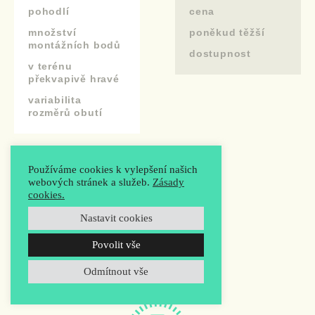
pohodlí
cena
množství
poněkud těžší
montážních bodů
dostupnost
v terénu
překvapivě hravé
variabilita
rozměrů obutí
Používáme cookies k vylepšení našich
webových stránek a služeb.
Zásady
cookies.
Nastavit cookies
Povolit vše
Cena
52.000,- Kč
Odmítnout vše