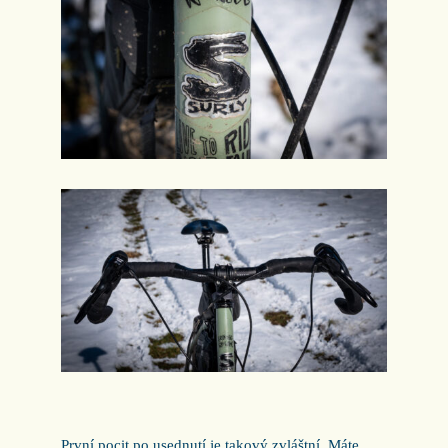
První pocit po usednutí je takový zvláštní. Máte