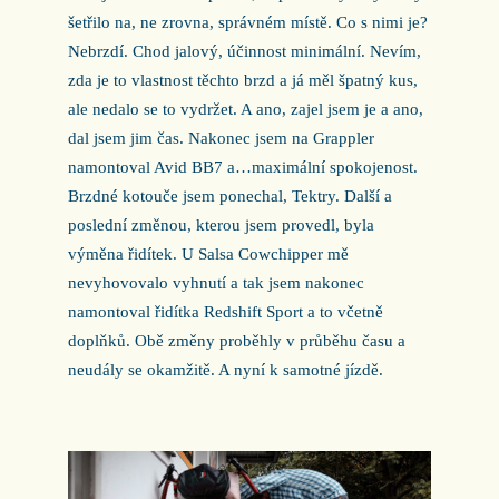
šetřilo na, ne zrovna, správném místě. Co s nimi je?
Nebrzdí. Chod jalový, účinnost minimální. Nevím,
zda je to vlastnost těchto brzd a já měl špatný kus,
ale nedalo se to vydržet. A ano, zajel jsem je a ano,
dal jsem jim čas. Nakonec jsem na Grappler
namontoval Avid BB7 a…maximální spokojenost.
Brzdné kotouče jsem ponechal, Tektry. Další a
poslední změnou, kterou jsem provedl, byla
výměna řidítek. U Salsa Cowchipper mě
nevyhovovalo vyhnutí a tak jsem nakonec
namontoval řidítka Redshift Sport a to včetně
doplňků. Obě změny proběhly v průběhu času a
neudály se okamžitě. A nyní k samotné jízdě.