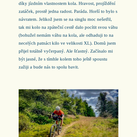
díky jízdním vlastnostem kola. Hravost, projíždění
zatáček, prostě jedna radost. Paráda. Horší to bylo s
návratem. Jelikož jsem se na singlu moc nešetřil,
tak mi kolo na zpáteční cestě dalo pocítit svou váhu
(bohužel nemám váhu na kola, ale odhaduji to na
necelých patnáct kilo ve velikosti XL). Domů jsem
přijel totálně vyčerpaný. Ale šťastný. Začínalo mi
být jasné, že s tímhle kolem toho ještě spoustu
zažiji a bude nás to spolu bavit.