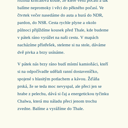
rozbila křišťálová koule, ze které věští počasí a tak
balíme nepromoky i věci do pěkného počasí. Ve
čtvrtek večer nasedáme do auta a hurá do NDR,
pardon, do NSR. Cesta rychle plyne a okolo
půlnoci přijíždíme kousek před Thale, kde budeme
v pátek ráno vyrážet na naši cestu. V mapách
nacházíme přístřešek, steleme si na stole, dáváme
dvě pivka a brzy usínáme.
V pátek nás brzy ráno budí místní kamioňáci, kteří
si na odpočívadle udělali ranní dostaveníčko,
spojené s hlasitým potlachem a kávou. Žďáňa
prská, že se teda moc nevyspal, ale přeci jen se
hrabe z pelechu, dává si čaj a energetickou tyčinku
Chalwa, která mu náladu přeci jenom trochu
zvedne. Balíme a vyrážíme do Thale.