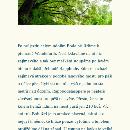
Po průjezdu celým údolím Bode přijíždíme k
přehradě Wendefurth. Neshledáváme na ní nic
zajímavého a tak bez meškání stoupáme po levém
břehu k další přehradě Rappbode. Zde se nachází
zajímavá atrakce v podobě lanového mostu pro pěší
o délce přes čtyři sta metrů a výšce jednoho sta
metrů nad údolím. Rappbodetasppere je nejdelší
závěsný most pro pěší na světe. Přesto, že se to
kolem hemží lidmi, na most pustí jen 210 lidí. Víc
ani ťuk.Bohužel je to atrakce placená, tak si ji z
nejvyšší německé hráze pouze vyfotíme a tunelem
projíždíme dál na západ. U vstupu na lávku je velké