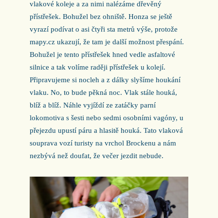
vlakové koleje a za nimi nalézáme dřevěný
přístřešek. Bohužel bez ohniště. Honza se ještě
vyrazí podívat o asi čtyři sta metrů výše, protože
mapy.cz ukazují, že tam je další možnost přespání.
Bohužel je tento přístřešek hned vedle asfaltové
silnice a tak volíme raději přístřešek u kolejí.
Připravujeme si nocleh a z dálky slyšíme houkání
vlaku. No, to bude pěkná noc. Vlak stále houká,
blíž a blíž. Náhle vyjíždí ze zatáčky parní
lokomotiva s šesti nebo sedmi osobními vagóny, u
přejezdu upustí páru a hlasitě houká. Tato vlaková
souprava vozí turisty na vrchol Brockenu a nám
nezbývá než doufat, že večer jezdit nebude.