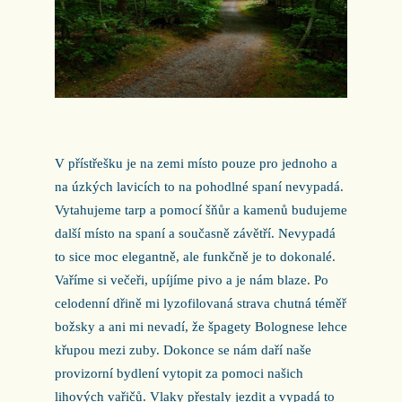
V přístřešku je na zemi místo pouze pro jednoho a
na úzkých lavicích to na pohodlné spaní nevypadá.
Vytahujeme tarp a pomocí šňůr a kamenů budujeme
další místo na spaní a současně závětří. Nevypadá
to sice moc elegantně, ale funkčně je to dokonalé.
Vaříme si večeři, upíjíme pivo a je nám blaze. Po
celodenní dřině mi lyzofilovaná strava chutná téměř
božsky a ani mi nevadí, že špagety Bolognese lehce
křupou mezi zuby. Dokonce se nám daří naše
provizorní bydlení vytopit za pomoci našich
lihových vařičů. Vlaky přestaly jezdit a vypadá to