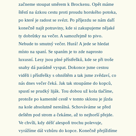
začneme stoupat směrem k Brockenu. Opět máme
štěstí na úzkou cestu proti proudu horského potoka,
po které je radost se svézt. Po příjezdu se nám daří
konečně najít potraviny, kde si zakupujeme nějaké
ty dobrůtky na večer. A samozřejmě to pivo.
Nebude to smutný večer. Hurá! A jede se hledat
místo na spaní. Se spaním je to zde naprosto
luxusní. Lesy jsou plné přístřešků, kde se při troše
snahy dá parádně vyspat. Dokonce jsme cestou
viděli i přístřešky s ohništěm a tak jsme zvědaví, co
nás dnes večer čeká. Jak tak stoupáme do kopců,
spustí se prudký liják. Tou dobou už kola tlačíme,
protože po kamenité cestě v tomto sklonu je jízda
na kole absolutně nereálná. Schováváme se před
deštěm pod strom a čekáme, až to nejhorší přejde.
Ve chvíli, kdy déšť alespoň trochu polevuje,
vyrážíme dál vzhůru do kopce. Konečně přejíždíme