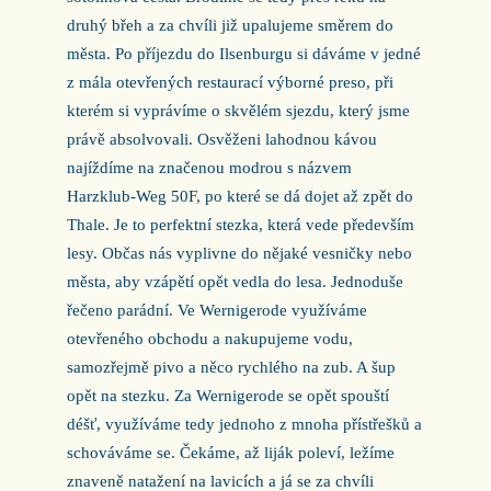
druhý břeh a za chvíli již upalujeme směrem do
města. Po příjezdu do Ilsenburgu si dáváme v jedné
z mála otevřených restaurací výborné preso, při
kterém si vyprávíme o skvělém sjezdu, který jsme
právě absolvovali. Osvěženi lahodnou kávou
najíždíme na značenou modrou s názvem
Harzklub-Weg 50F, po které se dá dojet až zpět do
Thale. Je to perfektní stezka, která vede především
lesy. Občas nás vyplivne do nějaké vesničky nebo
města, aby vzápětí opět vedla do lesa. Jednoduše
řečeno parádní. Ve Wernigerode využíváme
otevřeného obchodu a nakupujeme vodu,
samozřejmě pivo a něco rychlého na zub. A šup
opět na stezku. Za Wernigerode se opět spouští
déšť, využíváme tedy jednoho z mnoha přístřešků a
schováváme se. Čekáme, až liják poleví, ležíme
znaveně natažení na lavicích a já se za chvíli