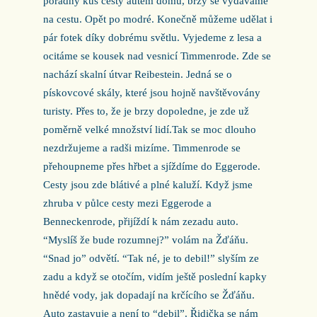
pořádný kus cesty autem domů, brzy se vydáváme
na cestu. Opět po modré. Konečně můžeme udělat i
pár fotek díky dobrému světlu. Vyjedeme z lesa a
ocitáme se kousek nad vesnicí Timmenrode. Zde se
nachází skalní útvar Reibestein. Jedná se o
pískovcové skály, které jsou hojně navštěvovány
turisty. Přes to, že je brzy dopoledne, je zde už
poměrně velké množství lidí.Tak se moc dlouho
nezdržujeme a radši mizíme. Timmenrode se
přehoupneme přes hřbet a sjíždíme do Eggerode.
Cesty jsou zde blátivé a plné kaluží. Když jsme
zhruba v půlce cesty mezi Eggerode a
Benneckenrode, přijíždí k nám zezadu auto.
“Myslíš že bude rozumnej?” volám na Žďáňu.
“Snad jo” odvětí. “Tak né, je to debil!” slyším ze
zadu a když se otočím, vidím ještě poslední kapky
hnědé vody, jak dopadají na krčícího se Žďáňu.
Auto zastavuje a není to “debil”. Řidička se nám