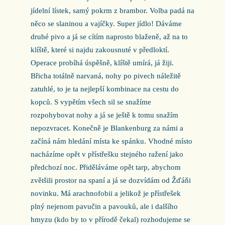
jídelní lístek, samý pokrm z brambor. Volba padá na
něco se slaninou a vajíčky. Super jídlo! Dáváme
druhé pivo a já se cítím naprosto blaženě, až na to
klíště, které si najdu zakousnuté v předloktí.
Operace probíhá úspěšně, klíště umírá, já žiji.
Břicha totálně narvaná, nohy po pivech náležitě
zatuhlé, to je ta nejlepší kombinace na cestu do
kopců. S vypětím všech sil se snažíme
rozpohybovat nohy a já se ještě k tomu snažím
nepozvracet. Konečně je Blankenburg za námi a
začíná nám hledání místa ke spánku. Vhodné místo
nacházíme opět v přístřešku stejného ražení jako
předchozí noc. Přiděláváme opět tarp, abychom
zvětšili prostor na spaní a já se dozvídám od Žďáňi
novinku. Má arachnofobii a jelikož je přístřešek
plný nejenom pavučin a pavouků, ale i dalšího
hmyzu (kdo by to v přírodě čekal) rozhodujeme se