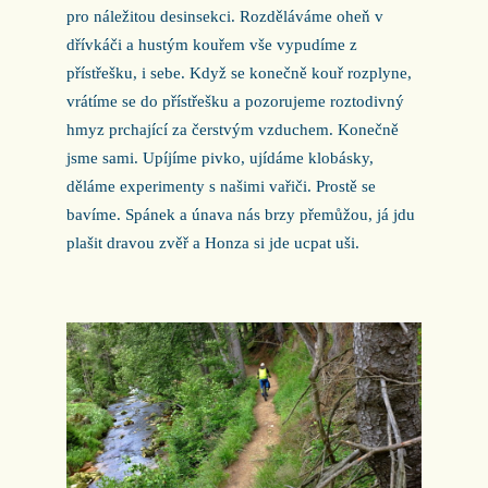
pro náležitou desinsekci. Rozděláváme oheň v
dřívkáči a hustým kouřem vše vypudíme z
přístřešku, i sebe. Když se konečně kouř rozplyne,
vrátíme se do přístřešku a pozorujeme roztodivný
hmyz prchající za čerstvým vzduchem. Konečně
jsme sami. Upíjíme pivko, ujídáme klobásky,
děláme experimenty s našimi vařiči. Prostě se
bavíme. Spánek a únava nás brzy přemůžou, já jdu
plašit dravou zvěř a Honza si jde ucpat uši.