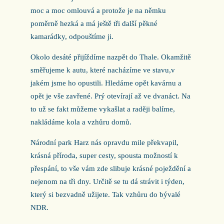
moc a moc omlouvá a protože je na němku
poměrně hezká a má ještě tři další pěkné
kamarádky, odpouštíme ji.
Okolo desáté přijíždíme nazpět do Thale. Okamžitě
směřujeme k autu, které nacházíme ve stavu,v
jakém jsme ho opustili. Hledáme opět kavárnu a
opět je vše zavřené. Prý otevírají až ve dvanáct. Na
to už se fakt můžeme vykašlat a raději balíme,
nakládáme kola a vzhůru domů.
Národní park Harz nás opravdu mile překvapil,
krásná příroda, super cesty, spousta možností k
přespání, to vše vám zde slibuje krásné poježdění a
nejenom na tři dny. Určitě se tu dá strávit i týden,
který si bezvadně užijete. Tak vzhůru do bývalé
NDR.