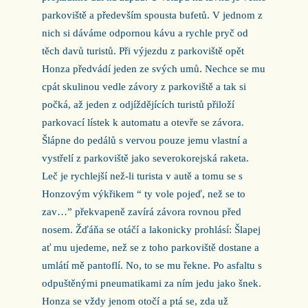
parkoviště a především spousta bufetů. V jednom z
nich si dáváme odpornou kávu a rychle pryč od
těch davů turistů. Při výjezdu z parkoviště opět
Honza předvádí jeden ze svých umů. Nechce se mu
cpát skulinou vedle závory z parkoviště a tak si
počká, až jeden z odjíždějících turistů přiloží
parkovací lístek k automatu a otevře se závora.
Šlápne do pedálů s vervou pouze jemu vlastní a
vystřelí z parkoviště jako severokorejská raketa.
Leč je rychlejší než-li turista v autě a tomu se s
Honzovým výkřikem “ ty vole pojeď, než se to
zav…” překvapeně zavírá závora rovnou před
nosem. Žďáňa se otáčí a lakonicky prohlásí: Šlapej
ať mu ujedeme, než se z toho parkoviště dostane a
umlátí mě pantoflí. No, to se mu řekne. Po asfaltu s
odpuštěnými pneumatikami za ním jedu jako šnek.
Honza se vždy jenom otočí a ptá se, zda už