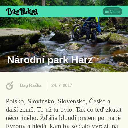
Menu
Národní park Harz
Dag Raška
24. 7. 2017
Polsko, Slovinsko, Slovensko, Česko a
další země. To už tu bylo. Tak co teď zkusit
něco jiného. Žďáňa bloudí prstem po mapě
Evropy a hledá, kam by se dalo vyrazit na