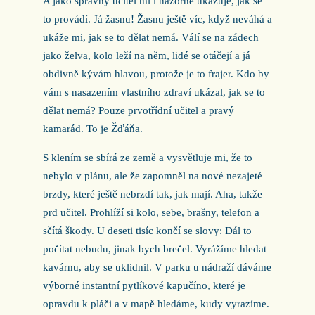
A jako správný učitel mi i názorně ukazuje, jak se
to provádí. Já žasnu! Žasnu ještě víc, když neváhá a
ukáže mi, jak se to dělat nemá. Válí se na zádech
jako želva, kolo leží na něm, lidé se otáčejí a já
obdivně kývám hlavou, protože je to frajer. Kdo by
vám s nasazením vlastního zdraví ukázal, jak se to
dělat nemá? Pouze prvotřídní učitel a pravý
kamarád. To je Žďáňa.
S klením se sbírá ze země a vysvětluje mi, že to
nebylo v plánu, ale že zapomněl na nové nezajeté
brzdy, které ještě nebrzdí tak, jak mají. Aha, takže
prd učitel. Prohlíží si kolo, sebe, brašny, telefon a
sčítá škody. U deseti tisíc končí se slovy: Dál to
počítat nebudu, jinak bych brečel. Vyrážíme hledat
kavárnu, aby se uklidnil. V parku u nádraží dáváme
výborné instantní pytlíkové kapučíno, které je
opravdu k pláči a v mapě hledáme, kudy vyrazíme.