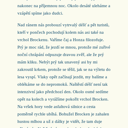
nakonec na příjemnou noc. Okolo desáté uleháme a
vzápětí spíme jako dudci.
Nad ránem nás probouzí vytrvalý déšť a pět turistů,
kteří v pončech pochodují kolem nás asi také na
vrchol Brockenu. Vaříme čaj a Honza filozofuje.
Prý je moc rád, že jezdí se mnou, protože mé zuřivé
noční chrápání odpuzuje dravou zvěř, ale že prý
mám kliku. Nebýt prý tak unavený asi by mi
zakroutil krkem, protože se těšil, jak se na výletu do
lesa vyspí. Vlaky opět začínají jezdit, my balíme a
oblékáme se do nepromoků. Naštěstí déšť není tak
intenzivní jako předchozí den. Okolo osmé sedíme
opět na kolech a vyrážíme pokořit vrchol Brocken.
Na vršek hory vede asfaltová silnice a cesta
poměrně rychle ubíhá. Bohužel Brocken je zahalen
hustou mlhou a už z dálky je vidět, že tam duje