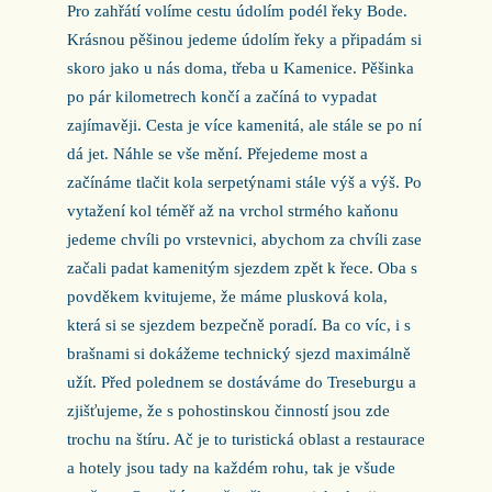
Pro zahřátí volíme cestu údolím podél řeky Bode.
Krásnou pěšinou jedeme údolím řeky a připadám si
skoro jako u nás doma, třeba u Kamenice. Pěšinka
po pár kilometrech končí a začíná to vypadat
zajímavěji. Cesta je více kamenitá, ale stále se po ní
dá jet. Náhle se vše mění. Přejedeme most a
začínáme tlačit kola serpetýnami stále výš a výš. Po
vytažení kol téměř až na vrchol strmého kaňonu
jedeme chvíli po vrstevnici, abychom za chvíli zase
začali padat kamenitým sjezdem zpět k řece. Oba s
povděkem kvitujeme, že máme plusková kola,
která si se sjezdem bezpečně poradí. Ba co víc, i s
brašnami si dokážeme technický sjezd maximálně
užít. Před polednem se dostáváme do Treseburgu a
zjišťujeme, že s pohostinskou činností jsou zde
trochu na štíru. Ač je to turistická oblast a restaurace
a hotely jsou tady na každém rohu, tak je všude