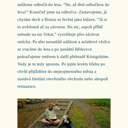
můžeme odbočit do lesa. “Ne, až třetí odbočkou do
leva!” Konečně jsme na odbočce. Zastavujeme, já
chytám dech a Honza se řechtá jako blázen. “Já si
to uvědomil až za závorou. No nic, aspoň příště
nebude na nic čekat,” vysvětluje přes záchvat
smíchu. Po této nenadálé události a asfaltové vložce
se vracíme do lesa a po parádní štěrkovce
pokračujeme směrem k další přehradě Königshütte.
Vody je tu tedy spousta. Po jejím levém břehu po
chvíli přijíždíme do stejnojmenného města a
nastává hledání otevřeného obchodu nebo alespoň
restaurace.