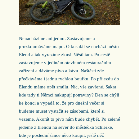
Nenacházíme ani jedno. Zastavujeme a
prozkoumáváme mapu. O kus dál se nachází město
Elend a tak vyrazíme zkusit štěstí tam. Po cestě
zastavujeme v jediném otevřeném restauračním
zařízení a dáváme pivo a kávu. Naštěstí zde
přečkáváme i jednu rychlou bouřku. Po příjezdu do
Elendu máme opět smůlu. Nic, vše zavřené. Sakra,
kde tady ti Němci nakupují potraviny? Den se chýlí
ke konci a vypadá to, že pro dnešní večer si
budeme muset vystačit se zásobami, které si
vezeme. Akorát to pivo nám bude chybět. Po zelené
jedeme z Elendu na sever do městečka Schierke,
kde je poslední šance něco koupit, ještě něž