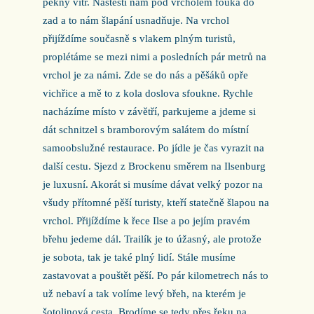
pěkný vítr. Naštěstí nám pod vrcholem fouká do
zad a to nám šlapání usnadňuje. Na vrchol
přijíždíme současně s vlakem plným turistů,
proplétáme se mezi nimi a posledních pár metrů na
vrchol je za námi. Zde se do nás a pěšáků opře
vichřice a mě to z kola doslova sfoukne. Rychle
nacházíme místo v závětří, parkujeme a jdeme si
dát schnitzel s bramborovým salátem do místní
samoobslužné restaurace. Po jídle je čas vyrazit na
další cestu. Sjezd z Brockenu směrem na Ilsenburg
je luxusní. Akorát si musíme dávat velký pozor na
všudy přítomné pěší turisty, kteří statečně šlapou na
vrchol. Přijíždíme k řece Ilse a po jejím pravém
břehu jedeme dál. Trailík je to úžasný, ale protože
je sobota, tak je také plný lidí. Stále musíme
zastavovat a pouštět pěší. Po pár kilometrech nás to
už nebaví a tak volíme levý břeh, na kterém je
šotolinová cesta. Brodíme se tedy přes řeku na