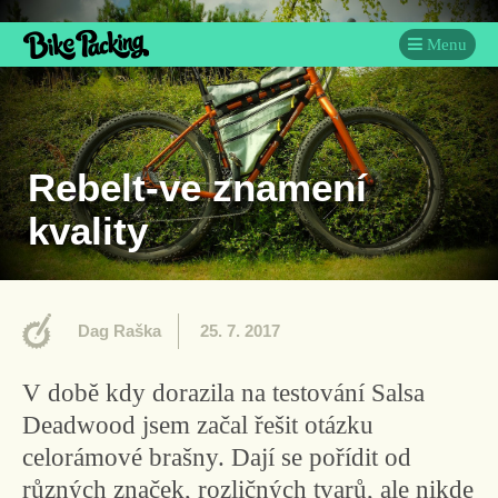
Menu
Rebelt-ve znamení
kvality
Dag Raška
25. 7. 2017
V době kdy dorazila na testování Salsa
Deadwood jsem začal řešit otázku
celorámové brašny. Dají se pořídit od
různých značek, rozličných tvarů, ale nikde