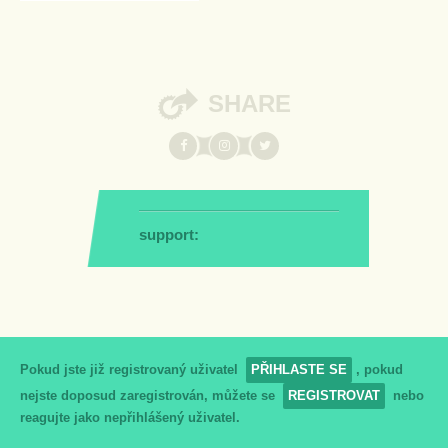
SHARE
support:
Pokud jste již registrovaný uživatel
PŘIHLASTE SE
, pokud
nejste doposud zaregistrován, můžete se
REGISTROVAT
nebo
reagujte jako nepřihlášený uživatel.