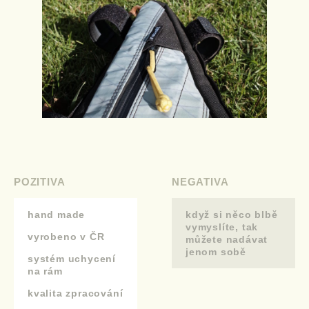
POZITIVA
NEGATIVA
hand made
když si něco blbě
vymyslíte, tak
vyrobeno v ČR
můžete nadávat
jenom sobě
systém uchycení
na rám
kvalita zpracování