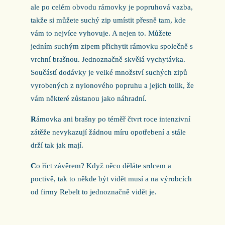
ale po celém obvodu rámovky je popruhová vazba,
takže si můžete suchý zip umístit přesně tam, kde
vám to nejvíce vyhovuje. A nejen to. Můžete
jedním suchým zipem přichytit rámovku společně s
vrchní brašnou. Jednoznačně skvělá vychytávka.
Součástí dodávky je velké množství suchých zipů
vyrobených z nylonového popruhu a jejich tolik, že
vám některé zůstanou jako náhradní.
R
ámovka ani brašny po téměř čtvrt roce intenzivní
zátěže nevykazují žádnou míru opotřebení a stále
drží tak jak mají.
C
o říct závěrem? Když něco děláte srdcem a
poctivě, tak to někde být vidět musí a na výrobcích
od firmy Rebelt to jednoznačně vidět je.