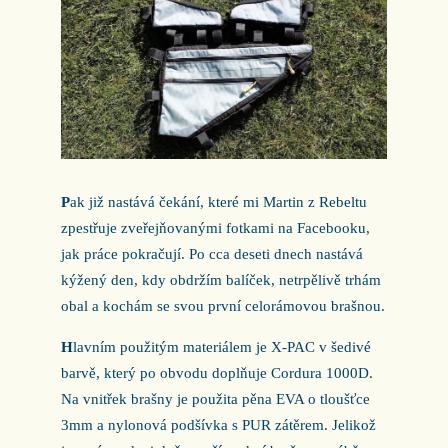
P
ak již nastává čekání, které mi Martin z Rebeltu
zpestřuje zveřejňovanými fotkami na Facebooku,
jak práce pokračují. Po cca deseti dnech nastává
kýžený den, kdy obdržím balíček, netrpělivě trhám
obal a kochám se svou první celorámovou brašnou.
H
lavním použitým materiálem je X-PAC v šedivé
barvě, který po obvodu doplňuje Cordura 1000D.
Na vnitřek brašny je použita pěna EVA o tloušťce
3mm a nylonová podšívka s PUR zátěrem. Jelikož