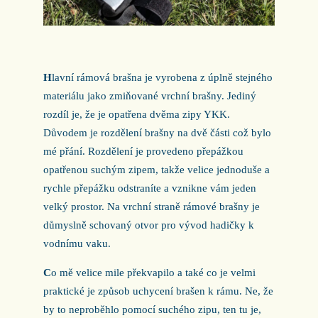
H
lavní rámová brašna je vyrobena z úplně stejného
materiálu jako zmiňované vrchní brašny. Jediný
rozdíl je, že je opatřena dvěma zipy YKK.
Důvodem je rozdělení brašny na dvě části což bylo
mé přání. Rozdělení je provedeno přepážkou
opatřenou suchým zipem, takže velice jednoduše a
rychle přepážku odstraníte a vznikne vám jeden
velký prostor. Na vrchní straně rámové brašny je
důmyslně schovaný otvor pro vývod hadičky k
vodnímu vaku.
C
o mě velice mile překvapilo a také co je velmi
praktické je způsob uchycení brašen k rámu. Ne, že
by to neproběhlo pomocí suchého zipu, ten tu je,