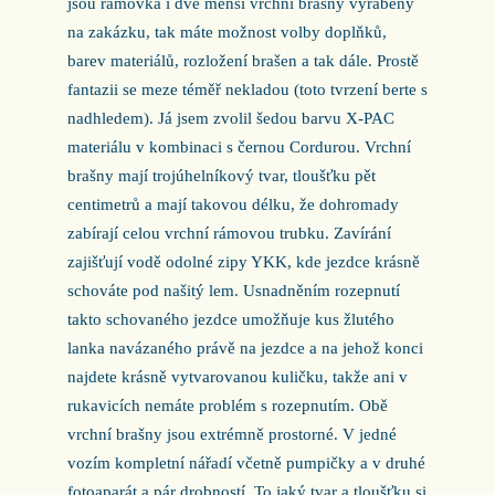
jsou rámovka i dvě menší vrchní brašny vyráběny
na zakázku, tak máte možnost volby doplňků,
barev materiálů, rozložení brašen a tak dále. Prostě
fantazii se meze téměř nekladou (toto tvrzení berte s
nadhledem). Já jsem zvolil šedou barvu X-PAC
materiálu v kombinaci s černou Cordurou. Vrchní
brašny mají trojúhelníkový tvar, tloušťku pět
centimetrů a mají takovou délku, že dohromady
zabírají celou vrchní rámovou trubku. Zavírání
zajišťují vodě odolné zipy YKK, kde jezdce krásně
schováte pod našitý lem. Usnadněním rozepnutí
takto schovaného jezdce umožňuje kus žlutého
lanka navázaného právě na jezdce a na jehož konci
najdete krásně vytvarovanou kuličku, takže ani v
rukavicích nemáte problém s rozepnutím. Obě
vrchní brašny jsou extrémně prostorné. V jedné
vozím kompletní nářadí včetně pumpičky a v druhé
fotoaparát a pár drobností. To jaký tvar a tloušťku si