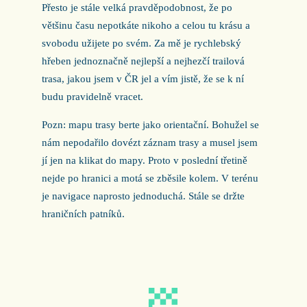
Přesto je stále velká pravděpodobnost, že po
většinu času nepotkáte nikoho a celou tu krásu a
svobodu užijete po svém. Za mě je rychlebský
hřeben jednoznačně nejlepší a nejhezčí trailová
trasa, jakou jsem v ČR jel a vím jistě, že se k ní
budu pravidelně vracet.
Pozn: mapu trasy berte jako orientační. Bohužel se
nám nepodařilo dovézt záznam trasy a musel jsem
jí jen na klikat do mapy. Proto v poslední třetině
nejde po hranici a motá se zběsile kolem. V terénu
je navigace naprosto jednoduchá. Stále se držte
hraničních patníků.