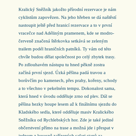
Kralický Sněžník jakožto přírodní rezervace je nám
cyklistům zapovězen. Na jeho hřeben se dá naštěstí
nastoupit ještě před hranicí rezervace a to v první
vracečce nad Adéliným pramenem, kde se modro-
červeně značená štěrkovka setkává se zeleným
trailem podél hraničních patníků. Ty vám od této
chvíle budou dělat společnost po celý zbytek trasy.
Po zdlouhavém nástupu tu hned pěkně zostra
začíná první sjezd. Úzká pěšina padá travou a
borůvčím po kamenech, přes prahy, kořeny, schody
a to všechno v pekelném tempu. Dokonalost sama,
která hned v úvodu odděluje zrno od plev. Dál se
pěšina hezky houpe lesem až k finálnímu sjezdu do
Kladského sedla, které odděluje masiv Kralického
Sněžníku od Rychlebských hor. Zde je také jediné
občerstvení přímo na trase a možná jde i přespat v
jednom z luxusně zařízených safari stanů za