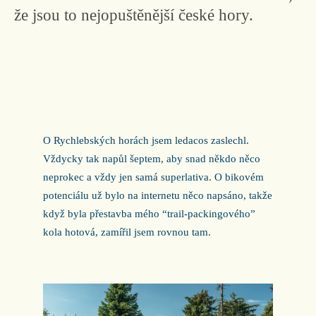
že jsou to nejopuštěnější české hory.
O Rychlebských horách jsem ledacos zaslechl.
Vždycky tak napůl šeptem, aby snad někdo něco
neprokec a vždy jen samá superlativa. O bikovém
potenciálu už bylo na internetu něco napsáno, takže
když byla přestavba mého “trail-packingového”
kola hotová, zamířil jsem rovnou tam.