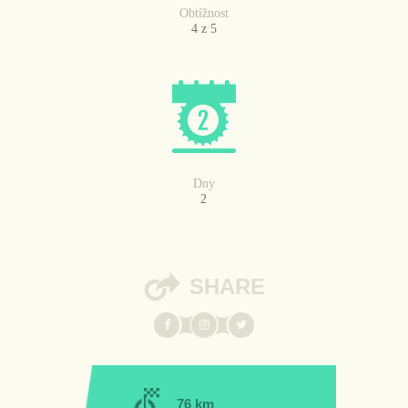
Obtížnost
4 z 5
Dny
2
SHARE
76 km