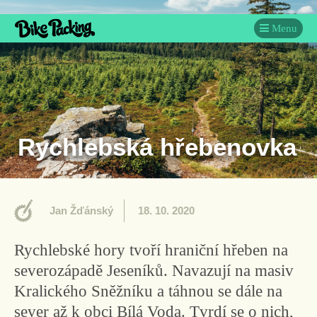
Menu
Rychlebská hřebenovka
Jan Žďánský
18. 10. 2020
Rychlebské hory tvoří hraniční hřeben na
severozápadě Jeseníků. Navazují na masiv
Kralického Sněžníku a táhnou se dále na
sever až k obci Bílá Voda. Tvrdí se o nich,