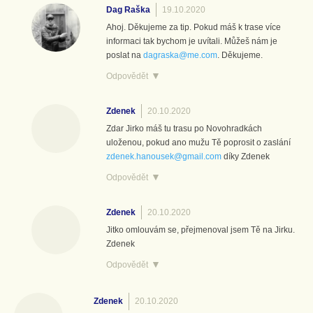
Dag Raška
19.10.2020
Ahoj. Děkujeme za tip. Pokud máš k trase více
informaci tak bychom je uvítali. Můžeš nám je
poslat na
dagraska@me.com
. Děkujeme.
Odpovědět
Zdenek
20.10.2020
Zdar Jirko máš tu trasu po Novohradkách
uloženou, pokud ano mužu Tě poprosit o zaslání
zdenek.hanousek@gmail.com
díky Zdenek
Odpovědět
Zdenek
20.10.2020
Jitko omlouvám se, přejmenoval jsem Tě na Jirku.
Zdenek
Odpovědět
Zdenek
20.10.2020