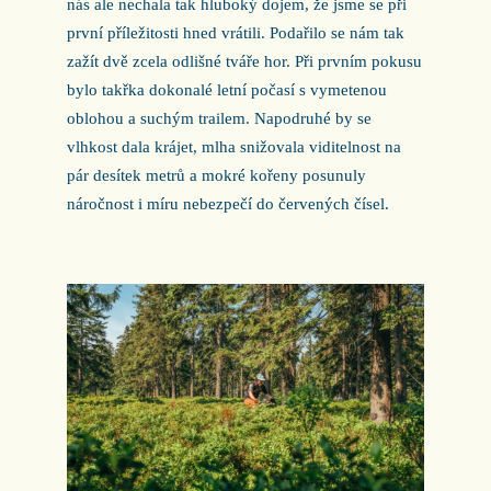
nás ale nechala tak hluboký dojem, že jsme se při
první příležitosti hned vrátili. Podařilo se nám tak
zažít dvě zcela odlišné tváře hor. Při prvním pokusu
bylo takřka dokonalé letní počasí s vymetenou
oblohou a suchým trailem. Napodruhé by se
vlhkost dala krájet, mlha snižovala viditelnost na
pár desítek metrů a mokré kořeny posunuly
náročnost i míru nebezpečí do červených čísel.