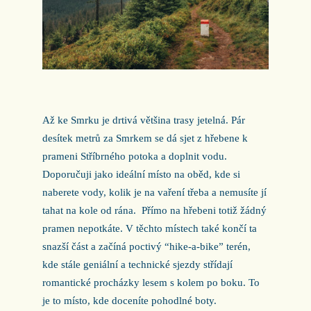
Až ke Smrku je drtivá většina trasy jetelná. Pár
desítek metrů za Smrkem se dá sjet z hřebene k
prameni Stříbrného potoka a doplnit vodu.
Doporučuji jako ideální místo na oběd, kde si
naberete vody, kolik je na vaření třeba a nemusíte jí
tahat na kole od rána. Přímo na hřebeni totiž žádný
pramen nepotkáte. V těchto místech také končí ta
snazší část a začíná poctivý “hike-a-bike” terén,
kde stále geniální a technické sjezdy střídají
romantické procházky lesem s kolem po boku. To
je to místo, kde doceníte pohodlné boty.