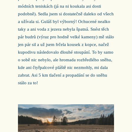
módních teniskách (já na ni koukala asi dosti
podobně). Sedla jsem si dostatečně daleko od všech
a užívala si. Guláš byl výborný! Ochucené nealko
taky a ani voda z jezera nebyla špatná. Snést těch
pár budrů (výraz pro hodně velké kameny) mě stálo
jen pár sil a už jsem frčela kousek z kopce, načež
kupodivu následovalo dlouhé stoupání. To by samo
o sobě nic nebylo, ale hromada rozbředlého sněhu,
kde ani čtyřpalcové pláště nic nezmohly, mi dala
zabrat. Asi 5 km tlačení a propadání se do sněhu
stálo za to!