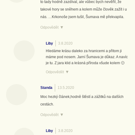
to tady hodně zazdíval, ale vůbec bych nevěřil, že
takové hory se sněhem a kolem může člověk zažít i u
nás. …Krkonoše jsem tušil, Šumava mě překvapila.
Odpovědět
Liby
3.8.2020
Hledáme krásu daleko za hranicemi a přitom ji
máme pod nosem. Jarní Šumava je důkaz. A navíc
je tu. Z jara klid a krásná příroda všude kolem 🙂
Odpovědět
Standa
13.5.2020
Moc hezký článek,hodně štěstí a zážitků na dalších
cestách.
Odpovědět
Liby
3.8.2020