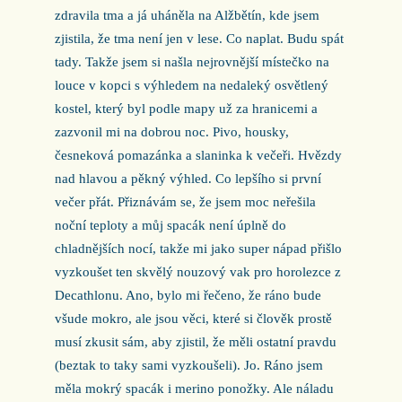
zdravila tma a já uháněla na Alžbětín, kde jsem
zjistila, že tma není jen v lese. Co naplat. Budu spát
tady. Takže jsem si našla nejrovnější místečko na
louce v kopci s výhledem na nedaleký osvětlený
kostel, který byl podle mapy už za hranicemi a
zazvonil mi na dobrou noc. Pivo, housky,
česneková pomazánka a slaninka k večeři. Hvězdy
nad hlavou a pěkný výhled. Co lepšího si první
večer přát. Přiznávám se, že jsem moc neřešila
noční teploty a můj spacák není úplně do
chladnějších nocí, takže mi jako super nápad přišlo
vyzkoušet ten skvělý nouzový vak pro horolezce z
Decathlonu. Ano, bylo mi řečeno, že ráno bude
všude mokro, ale jsou věci, které si člověk prostě
musí zkusit sám, aby zjistil, že měli ostatní pravdu
(beztak to taky sami vyzkoušeli). Jo. Ráno jsem
měla mokrý spacák i merino ponožky. Ale náladu