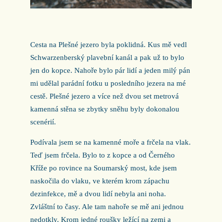
Cesta na Plešné jezero byla poklidná. Kus mě vedl
Schwarzenberský plavební kanál a pak už to bylo
jen do kopce. Nahoře bylo pár lidí a jeden milý pán
mi udělal parádní fotku u posledního jezera na mé
cestě. Plešné jezero a více než dvou set metrová
kamenná stěna se zbytky sněhu byly dokonalou
scenérií.
Podívala jsem se na kamenné moře a frčela na vlak.
Teď jsem frčela. Bylo to z kopce a od Černého
Kříže po rovince na Soumarský most, kde jsem
naskočila do vlaku, ve kterém krom zápachu
dezinfekce, mě a dvou lidí nebyla ani noha.
Zvláštní to časy. Ale tam nahoře se mě ani jednou
nedotkly. Krom jedné roušky ležící na zemi a