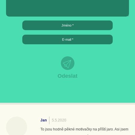
Jan
5.5.2020
To jsou hodně pěkné motivačky na příští jaro. Asi jsem