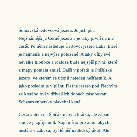
Šumavská ledovcová jezera. Je jich pět.
Nejznámější je Černé jezero a je taky první na mé
cestě. Po něm následuje Čertovo, jezero Laka, které
je nejmenší a nejvýše položené. A taky díky své
nevelké hloubce a rozloze bude nejspíš první, které
z mapy pomalu zmizí. Další v pořadí je Prášilské
jezero, ve kterém se utopil nejeden nešťastník. A
jako poslední je v plánu Plešné jezero pod Plechým
ze kterého byl v dřívějších dobách zásobován
Schwarzenberský plavební kanál.
Cesta autem na Špičák nebyla krátká, ale západ
slunce ji zpříjemnil. Najít místo pro auto, abych
nestála v zákazu, byl téměř nadlidský úkol. Ale