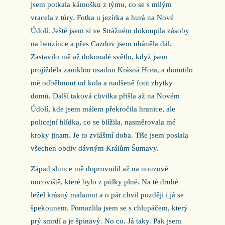
jsem potkala kámošku z týmu, co se s milým
vracela z túry. Fotka u jezírka a hurá na Nové
Údolí. Ještě jsem si ve Strážném dokoupila zásoby
na benzínce a přes Cazdov jsem uháněla dál.
Zastavilo mě až dokonalé světlo, když jsem
projížděla zaniklou osadou Krásná Hora, a donutilo
mě odběhnout od kola a nadšeně fotit zbytky
domů. Další taková chvilka přišla až na Novém
Údolí, kde jsem málem překročila hranice, ale
policejní hlídka, co se blížila, nasměrovala mé
kroky jinam. Je to zvláštní doba. Tiše jsem poslala
všechen obdiv dávným Králům Šumavy.
Západ slunce mě doprovodil až na nouzové
nocoviště, které bylo z půlky plné. Na té druhé
ležel krásný malamut a o pár chvil později i já se
špekounem. Pomazlila jsem se s chlupáčem, který
prý smrdí a je špinavý. No co. Já taky. Pak jsem