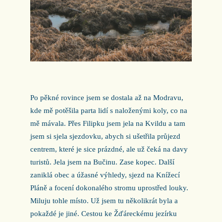
Po pěkné rovince jsem se dostala až na Modravu,
kde mě potěšila parta lidí s naloženými koly, co na
mě mávala. Přes Filipku jsem jela na Kvildu a tam
jsem si sjela sjezdovku, abych si ušetřila průjezd
centrem, které je sice prázdné, ale už čeká na davy
turistů. Jela jsem na Bučinu. Zase kopec. Další
zaniklá obec a úžasné výhledy, sjezd na Knížecí
Pláně a focení dokonalého stromu uprostřed louky.
Miluju tohle místo. Už jsem tu několikrát byla a
pokaždé je jiné. Cestou ke Žďáreckému jezírku