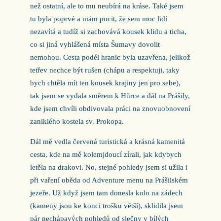
než ostatní, ale to mu neubírá na kráse. Také jsem
tu byla poprvé a mám pocit, že sem moc lidí
nezavítá a tudíž si zachovává kousek klidu a ticha,
co si jiná vyhlášená místa Šumavy dovolit
nemohou. Cesta podél hranic byla uzavřena, jelikož
tetřev nechce být rušen (chápu a respektuji, taky
bych chtěla mít ten kousek krajiny jen pro sebe),
tak jsem se vydala směrem k Hůrce a dál na Prášily,
kde jsem chvíli obdivovala práci na znovuobnovení
zaniklého kostela sv. Prokopa.
Dál mě vedla červená turistická a krásná kamenitá
cesta, kde na mě kolemjdoucí zírali, jak kdybych
letěla na drakovi. No, stejné pohledy jsem si užila i
při vaření oběda od Adventure menu na Prášilském
jezeře. Už když jsem tam donesla kolo na zádech
(kameny jsou ke konci trošku větší), sklidila jsem
pár nechápavých pohledů od slečny v bílých