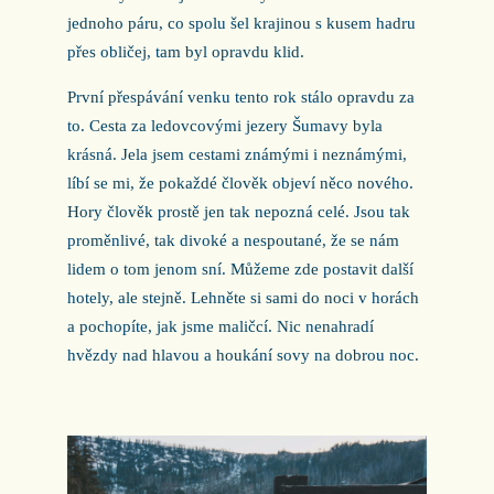
jednoho páru, co spolu šel krajinou s kusem hadru
přes obličej, tam byl opravdu klid.
První přespávání venku tento rok stálo opravdu za
to. Cesta za ledovcovými jezery Šumavy byla
krásná. Jela jsem cestami známými i neznámými,
líbí se mi, že pokaždé člověk objeví něco nového.
Hory člověk prostě jen tak nepozná celé. Jsou tak
proměnlivé, tak divoké a nespoutané, že se nám
lidem o tom jenom sní. Můžeme zde postavit další
hotely, ale stejně. Lehněte si sami do noci v horách
a pochopíte, jak jsme maličcí. Nic nenahradí
hvězdy nad hlavou a houkání sovy na dobrou noc.