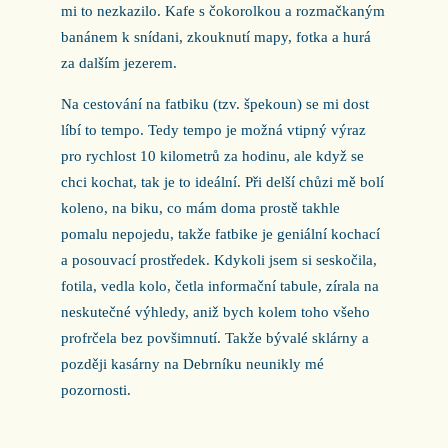
mi to nezkazilo. Kafe s čokorolkou a rozmačkaným
banánem k snídani, zkouknutí mapy, fotka a hurá
za dalším jezerem.
Na cestování na fatbiku (tzv. špekoun) se mi dost
líbí to tempo. Tedy tempo je možná vtipný výraz
pro rychlost 10 kilometrů za hodinu, ale když se
chci kochat, tak je to ideální. Při delší chůzi mě bolí
koleno, na biku, co mám doma prostě takhle
pomalu nepojedu, takže fatbike je geniální kochací
a posouvací prostředek. Kdykoli jsem si seskočila,
fotila, vedla kolo, četla informační tabule, zírala na
neskutečné výhledy, aniž bych kolem toho všeho
profrčela bez povšimnutí. Takže bývalé sklárny a
později kasárny na Debrníku neunikly mé
pozornosti.