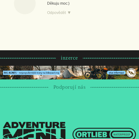
Děkuju moc:)
Odpovědět
inzerce
Podporují nás