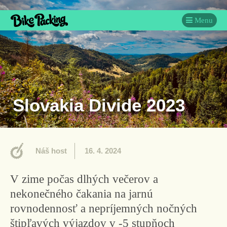
Menu
Slovakia Divide 2023
Náš host
16. 4. 2024
V zime počas dlhých večerov a
nekonečného čakania na jarnú
rovnodennosť a nepríjemných nočných
štipľavých výjazdov v -5 stupňoch