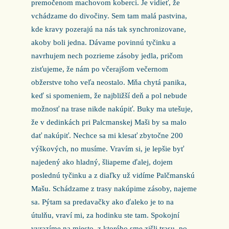
premočenom machovom koberci. Je vidieť, že
vchádzame do divočiny. Sem tam malá pastvina,
kde kravy pozerajú na nás tak synchronizovane,
akoby boli jedna. Dávame povinnú tyčinku a
navrhujem nech pozrieme zásoby jedla, pričom
zisťujeme, že nám po včerajšom večernom
obžerstve toho veľa neostalo. Mňa chytá panika,
keď si spomeniem, že najbližší deň a pol nebude
možnosť na trase nikde nakúpiť. Buky ma utešuje,
že v dedinkách pri Palcmanskej Maši by sa malo
dať nakúpiť. Nechce sa mi klesať zbytočne 200
výškových, no musíme. Vravím si, je lepšie byť
najedený ako hladný, šliapeme ďalej, dojem
poslednú tyčinku a z diaľky už vidíme Palčmanskú
Mašu. Schádzame z trasy nakúpime zásoby, najeme
sa. Pýtam sa predavačky ako ďaleko je to na
útulňu, vraví mi, za hodinku ste tam. Spokojní
vyrazíme na miesto, z ktorého sme zišli trasu, po