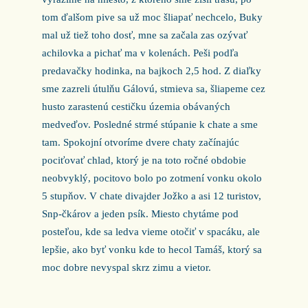
tom ďalšom pive sa už moc šliapať nechcelo, Buky
mal už tiež toho dosť, mne sa začala zas ozývať
achilovka a pichať ma v kolenách. Peši podľa
predavačky hodinka, na bajkoch 2,5 hod. Z diaľky
sme zazreli útulňu Gálovú, stmieva sa, šliapeme cez
husto zarastenú cestičku územia obávaných
medveďov. Posledné strmé stúpanie k chate a sme
tam. Spokojní otvoríme dvere chaty začínajúc
pociťovať chlad, ktorý je na toto ročné obdobie
neobvyklý, pocitovo bolo po zotmení vonku okolo
5 stupňov. V chate divajder Jožko a asi 12 turistov,
Snp-čkárov a jeden psík. Miesto chytáme pod
posteľou, kde sa ledva vieme otočiť v spacáku, ale
lepšie, ako byť vonku kde to hecol Tamáš, ktorý sa
moc dobre nevyspal skrz zimu a vietor.