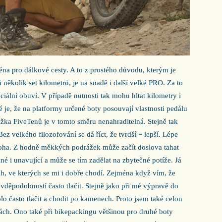
éna pro dálkové cesty. A to z prostého důvodu, kterým je
i několik set kilometrů, je na snadě i další velké PRO. Za to
ciální obuví. V případě nutnosti tak mohu hltat kilometry i
je, že na platformy určené boty posouvají vlastnosti pedálu
žka FiveTenů je v tomto směru nenahraditelná. Stejně tak
Bez velkého filozofování se dá říct, že tvrdší = lepší. Lépe
í noha. Z hodně měkkých podrážek může začít doslova tahat
né i unavující a může se tím zadělat na zbytečné potíže. Já
ch, ve kterých se mi i dobře chodí. Zejména když vím, že
vděpodobností často tlačit. Stejně jako při mé výpravě do
o často tlačit a chodit po kamenech. Proto jsem také celou
ách. Ono také při bikepackingu většinou pro druhé boty