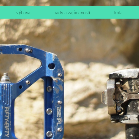
výbava
rady a zajímavosti
kola