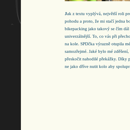
J
ak z textu vyplývá, největší roli p
pohodu a proto, že mi stačí jedna b
bikepacking jako takový se čím dál
univerzálnější. To, co vás při přech
na kole. SPDčka výrazně otupila mé
samozřejmé. Jaké bylo mé zděšení,
přeskočit nahodilé překážky. Díky p
ne jako dříve nutit kolo aby spolup