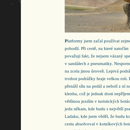
P
latformy jsem začal používat zejm
pohodlí. Při cestě, na které natočím 
považuji fakt, že nejsem vázaný spe
v sandálech z pneumatiky. Nesporné 
na zcela jinou úroveň. Lepivá podrá
tvrdost podrážky hraje velkou roli. 
přenáší sílu na pedál a nebolí z n
klenba, což je jednak dosti nepříjem
většinou jezdím v turistických botá
jedu někam, kde budu s největší pra
Ladaku, kde jsem věděl, že budu kol
cestu absolvoval v kotníkových bot