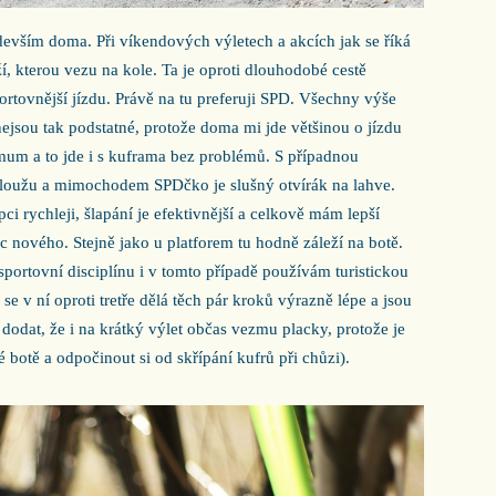
vším doma. Při víkendových výletech a akcích jak se říká
ží, kterou vezu na kole. Ta je oproti dlouhodobé cestě
ortovnější jízdu. Právě na tu preferuji SPD. Všechny výše
ejsou tak podstatné, protože doma mi jde většinou o jízdu
um a to jde i s kuframa bez problémů. S případnou
oužu a mimochodem SPDčko je slušný otvírák na lahve.
i rychleji, šlapání je efektivnější a celkově mám lepší
ic nového. Stejně jako u platforem tu hodně záleží na botě.
portovní disciplínu i v tomto případě používám turistickou
e v ní oproti tretře dělá těch pár kroků výrazně lépe a jsou
dodat, že i na krátký výlet občas vezmu placky, protože je
 botě a odpočinout si od skřípání kufrů při chůzi).