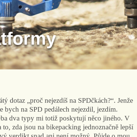
atformy
kátý dotaz „proč nejezdíš na SPDčkách?“. Jenže
 že bych na SPD pedálech nejezdil, jezdím.
ba dva typy mi totiž poskytují něco jiného. V
to, zda jsou na bikepacking jednoznačně lepší
vý verdikt snad ani není možný. Půjde o mou