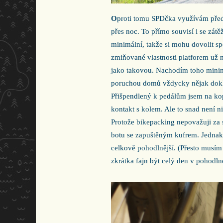
O
proti tomu SPDčka využívám přede
přes noc. To přímo souvisí i se zátě
minimální, takže si mohu dovolit sp
zmiňované vlastnosti platforem už n
jako takovou. Nachodím toho minim
poruchou domů vždycky nějak dokl
Přišpendlený k pedálům jsem na kopc
kontakt s kolem. Ale to snad není n
Protože bikepacking nepovažuji za s
botu se zapuštěným kufrem. Jednak s
celkově pohodlnější. (Přesto musím 
zkrátka fajn být celý den v pohodlné