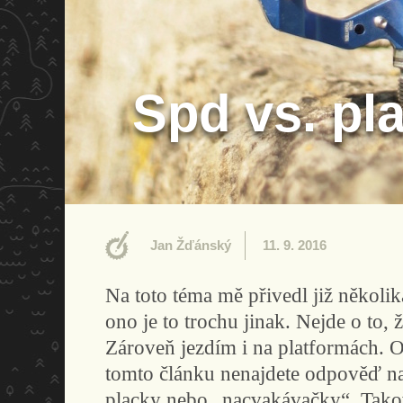
Spd vs. pl
Jan Žďánský
11. 9. 2016
Na toto téma mě přivedl již několi
ono je to trochu jinak. Nejde o to,
Zároveň jezdím i na platformách. O
tomto článku nenajdete odpověď na 
placky nebo „nacvakávačky“. Tako