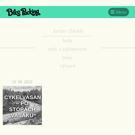
Menu
Archiv článků
kola
rady a zajímavosti
trasy
výbava
12. 06. 2022
CYKELVASAN
– PO
STOPÁCH
„VASÁKU“