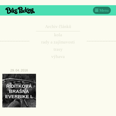
Menu
Archiv článků
kola
rady a zajímavosti
trasy
výbava
29. 04. 2016
ŘIDÍTKOVÁ
BRAŠNA
EVERBIKE L