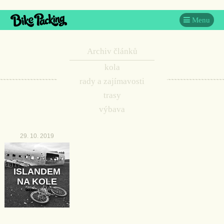
Menu
Archiv článků
kola
rady a zajímavosti
trasy
výbava
29. 10. 2019
ISLANDEM
NA KOLE