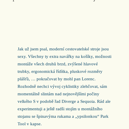
Jak už jsem psal, moderní cestovatelské stroje jsou
sexy. Všechny ty extra navářky na košíky, možnosti
montáže všech druhů brzd, zvýšené hlavové
trubky, ergonomická řídítka, pluskové rozměry
plášťů, … pokračovat by mohl pan Lorenc.
Rozhodně nechci vývoj cyklistiky zlehčovat, sám
momentálně slintám nad nejnovějšími počiny
velkého S v podobě řad Diverge a Sequoia. Rád ale
experimentuji a ještě radši stojím u montážního
stojanu se špinavýma rukama a „ypsilonkou“ Park
Tool v kapse.