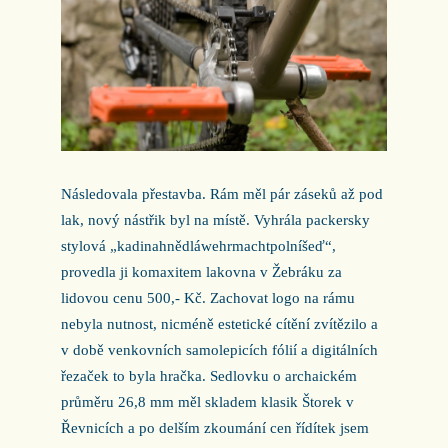
Následovala přestavba. Rám měl pár záseků až pod
lak, nový nástřik byl na místě. Vyhrála packersky
stylová „kadinahnědláwehrmachtpolníšeď“,
provedla ji komaxitem lakovna v Žebráku za
lidovou cenu 500,- Kč. Zachovat logo na rámu
nebyla nutnost, nicméně estetické cítění zvítězilo a
v době venkovních samolepicích fólií a digitálních
řezaček to byla hračka. Sedlovku o archaickém
průměru 26,8 mm měl skladem klasik Štorek v
Řevnicích a po delším zkoumání cen řídítek jsem