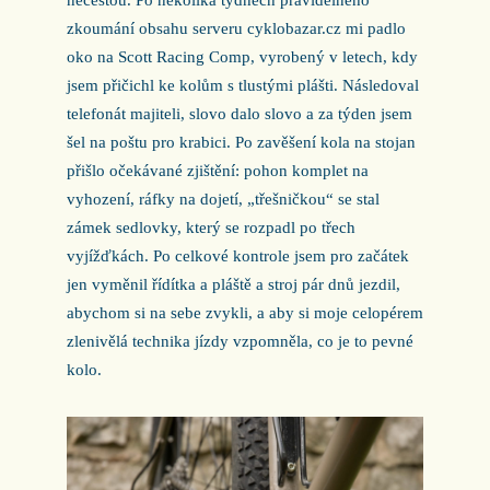
zkoumání obsahu serveru cyklobazar.cz mi padlo
oko na Scott Racing Comp, vyrobený v letech, kdy
jsem přičichl ke kolům s tlustými plášti. Následoval
telefonát majiteli, slovo dalo slovo a za týden jsem
šel na poštu pro krabici. Po zavěšení kola na stojan
přišlo očekávané zjištění: pohon komplet na
vyhození, ráfky na dojetí, „třešničkou“ se stal
zámek sedlovky, který se rozpadl po třech
vyjížďkách. Po celkové kontrole jsem pro začátek
jen vyměnil řídítka a pláště a stroj pár dnů jezdil,
abychom si na sebe zvykli, a aby si moje celopérem
zlenivělá technika jízdy vzpomněla, co je to pevné
kolo.