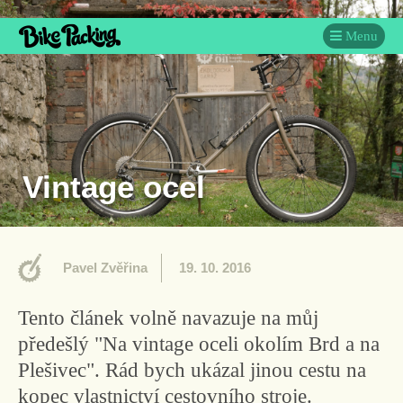
Menu
Vintage ocel
Pavel Zvěřina
19. 10. 2016
Tento článek volně navazuje na můj
předešlý "Na vintage oceli okolím Brd a na
Plešivec". Rád bych ukázal jinou cestu na
kopec vlastnictví cestovního stroje.