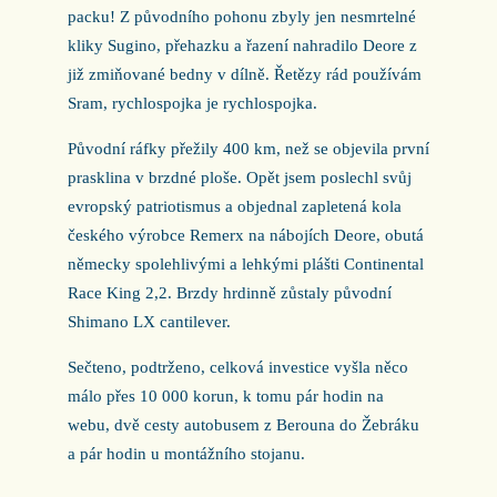
packu! Z původního pohonu zbyly jen nesmrtelné
kliky Sugino, přehazku a řazení nahradilo Deore z
již zmiňované bedny v dílně. Řetězy rád používám
Sram, rychlospojka je rychlospojka.
Původní ráfky přežily 400 km, než se objevila první
prasklina v brzdné ploše. Opět jsem poslechl svůj
evropský patriotismus a objednal zapletená kola
českého výrobce Remerx na nábojích Deore, obutá
německy spolehlivými a lehkými plášti Continental
Race King 2,2. Brzdy hrdinně zůstaly původní
Shimano LX cantilever.
Sečteno, podtrženo, celková investice vyšla něco
málo přes 10 000 korun, k tomu pár hodin na
webu, dvě cesty autobusem z Berouna do Žebráku
a pár hodin u montážního stojanu.