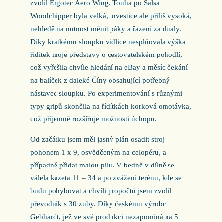
zvolil Ergotec Aero Wing. Touha po Salsa
Woodchipper byla velká, investice ale příliš vysoká,
nehledě na nutnost měnit páky a řazení za dualy.
Díky krátkému sloupku vidlice nesplňovala výška
řídítek moje představy o cestovatelském pohodlí,
což vyřešila chvíle hledání na eBay a měsíc čekání
na balíček z daleké Číny obsahující potřebný
nástavec sloupku. Po experimentování s různými
typy gripů skončila na řídítkách korková omotávka,
což příjemně rozšířuje možnosti úchopu.
Od začátku jsem měl jasný plán osadit stroj
pohonem 1 x 9, osvědčeným na celopéru, a
případně přidat malou pilu. V bedně v dílně se
válela kazeta 11 – 34 a po zvážení terénu, kde se
budu pohybovat a chvíli propočtů jsem zvolil
převodník s 30 zuby. Díky českému výrobci
Gebhardt, jež ve své produkci nezapomíná na 5