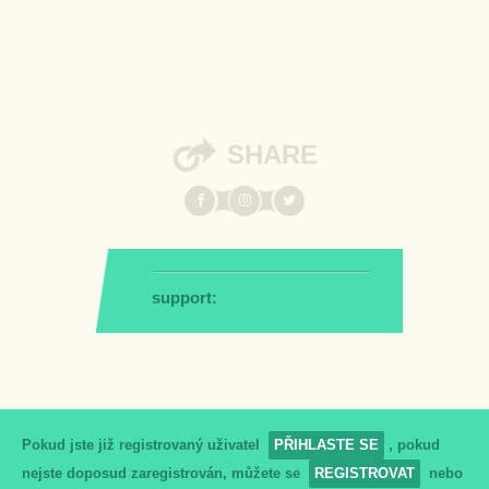
SHARE
support:
Pokud jste již registrovaný uživatel
PŘIHLASTE SE
, pokud
nejste doposud zaregistrován, můžete se
REGISTROVAT
nebo