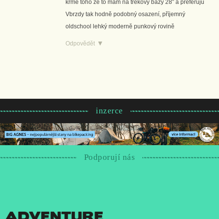
krmě toho že to mám na trekový bázy 28″ a preferuju
Vbrzdy tak hodně podobný osazení, příjemný
oldschool lehký moderně punkový rovině
Odpovědět
inzerce
Podporují nás