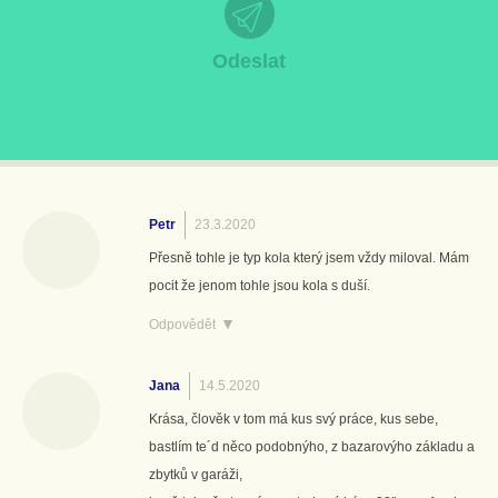
Petr
23.3.2020
Přesně tohle je typ kola který jsem vždy miloval. Mám
pocit že jenom tohle jsou kola s duší.
Odpovědět
Jana
14.5.2020
Krása, člověk v tom má kus svý práce, kus sebe,
bastlím te´d něco podobnýho, z bazarovýho základu a
zbytků v garáži,