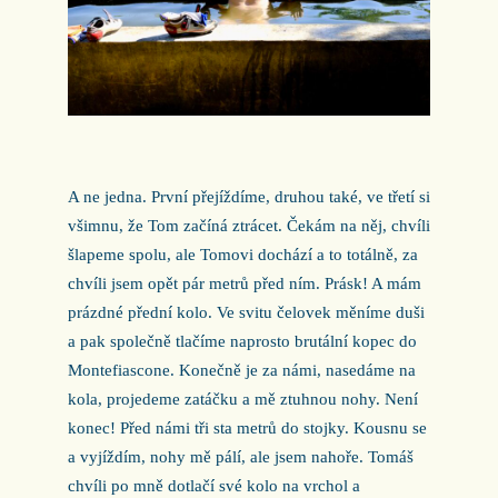
A ne jedna. První přejíždíme, druhou také, ve třetí si
všimnu, že Tom začíná ztrácet. Čekám na něj, chvíli
šlapeme spolu, ale Tomovi dochází a to totálně, za
chvíli jsem opět pár metrů před ním. Prásk! A mám
prázdné přední kolo. Ve svitu čelovek měníme duši
a pak společně tlačíme naprosto brutální kopec do
Montefiascone. Konečně je za námi, nasedáme na
kola, projedeme zatáčku a mě ztuhnou nohy. Není
konec! Před námi tři sta metrů do stojky. Kousnu se
a vyjíždím, nohy mě pálí, ale jsem nahoře. Tomáš
chvíli po mně dotlačí své kolo na vrchol a