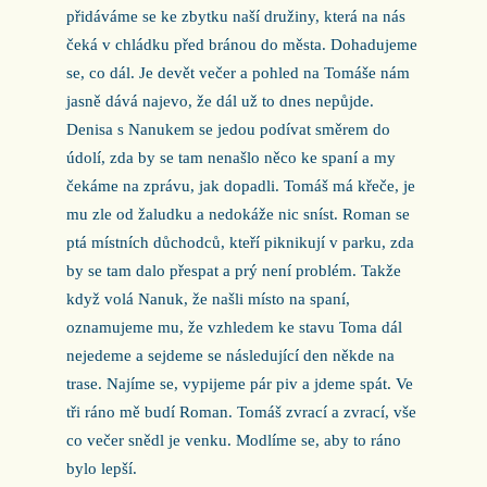
přidáváme se ke zbytku naší družiny, která na nás
čeká v chládku před bránou do města. Dohadujeme
se, co dál. Je devět večer a pohled na Tomáše nám
jasně dává najevo, že dál už to dnes nepůjde.
Denisa s Nanukem se jedou podívat směrem do
údolí, zda by se tam nenašlo něco ke spaní a my
čekáme na zprávu, jak dopadli. Tomáš má křeče, je
mu zle od žaludku a nedokáže nic sníst. Roman se
ptá místních důchodců, kteří piknikují v parku, zda
by se tam dalo přespat a prý není problém. Takže
když volá Nanuk, že našli místo na spaní,
oznamujeme mu, že vzhledem ke stavu Toma dál
nejedeme a sejdeme se následující den někde na
trase. Najíme se, vypijeme pár piv a jdeme spát. Ve
tři ráno mě budí Roman. Tomáš zvrací a zvrací, vše
co večer snědl je venku. Modlíme se, aby to ráno
bylo lepší.