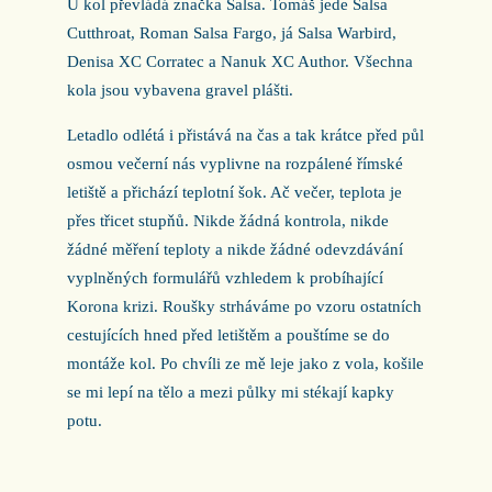
U kol převládá značka Salsa. Tomáš jede Salsa
Cutthroat, Roman Salsa Fargo, já Salsa Warbird,
Denisa XC Corratec a Nanuk XC Author. Všechna
kola jsou vybavena gravel plášti.
Letadlo odlétá i přistává na čas a tak krátce před půl
osmou večerní nás vyplivne na rozpálené římské
letiště a přichází teplotní šok. Ač večer, teplota je
přes třicet stupňů. Nikde žádná kontrola, nikde
žádné měření teploty a nikde žádné odevzdávání
vyplněných formulářů vzhledem k probíhající
Korona krizi. Roušky strháváme po vzoru ostatních
cestujících hned před letištěm a pouštíme se do
montáže kol. Po chvíli ze mě leje jako z vola, košile
se mi lepí na tělo a mezi půlky mi stékají kapky
potu.