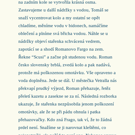
na zadním kole se vytvořila krásná osma.
Zastavujeme u další nádržky s vodou, Tomáš se
snaží vycentrovat kolo a my ostatní se opět
chladíme, měníme vodu v bidonech, namáčíme
oblečení a plníme svá břicha vodou. Náhle se u
nádržky objeví stařenka schvácená vedrem,
zapotácí se a shodí Romanovo Fargo na zem.
Řekne “Scusi” a začne pít studenou vodu. Roman
česko slovensky brblá, zvedá kolo a pak nadává,
protože má poškozenou omotávku. Vše opraveno a
voda doplněna. Jede se dál. U městečka Vetralla nás
překvapí prudký výjezd, Roman přehazuje, řetěz
přeletí kazetu a zasekne se za ní. Následná rozborka
ukazuje, že stařenka nezpůsobila jenom poškození
omotávky, ale že se při pádu ohnula i patka
přehazovačky. Kdo zná Frago, tak ví, že to žádná
prdel není. Snažíme se ji narovnat kleštěmi, co