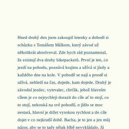
Hned druhý den jsem zakoupil letenky a dohodl si
schůzku s Tomášem Málkem, který závod už
několikrát absolvoval. Zde bych rád poznamenal,
že existují dva druhy bikepackerů. První je ten, co
jezdí na pohodu, poznává krajinu a užívá si jízdy a
každého dne na kole. V pohodě se nají a prostě si
užívá, nehledí na čas, dojede, kam dojede. Druhý je
závodní jezdec, vytrvalec, chrťák, jehož hlavním
cílem je co nejrychleji dorazit do cíle ať to stojí, co
to stojí, nekouká na své pohodlí, o jídlo se moc
nestará, hlavní je držet vysokou rychlost a do cíle
dojet v co nejkratší době. Bacha, je to jen a jen můj
názor, aby se to tady nějak blbě nevykládalo. Já