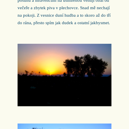
posunu a mravencům na usmířenou věnuji obal od
večeře a zbytek piva v plechovce. Snad mě nechají
na pokoji. Z vesnice duní hudba a to skoro až do tří
do rána, přesto spím jak dudek a ostatní jakbysmet.