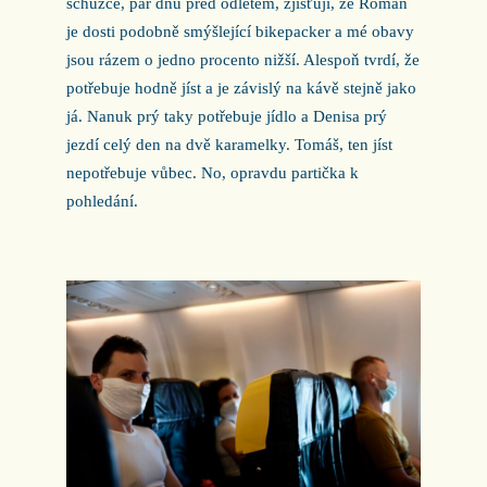
schůzce, pár dnů před odletem, zjišťuji, že Roman
je dosti podobně smýšlející bikepacker a mé obavy
jsou rázem o jedno procento nižší. Alespoň tvrdí, že
potřebuje hodně jíst a je závislý na kávě stejně jako
já. Nanuk prý taky potřebuje jídlo a Denisa prý
jezdí celý den na dvě karamelky. Tomáš, ten jíst
nepotřebuje vůbec. No, opravdu partička k
pohledání.