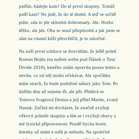
patřím, hádejte kam? Do té první skupiny. Tomáš
patří kam? No jistě, že do té druhé. A teď se určitě
ptáte, zda to jde skloubit dohromady. Jde. Horko
těžko, ale jde. Oba se musí přizpůsobit a jak jsem se
sám na vlastní kůži přesvědčil, je to náročné.
Na naší první schůzce se dozvídám, že ještě poletí
Roman Bojda (na našem webu psal článek o Tour
Divide 2018), kterého znám opravdu pouze letmo a
nevím, co od něj mohu očekávat. Ale zpočátku
mám strach, že bude podobné nátury jako Tom. Po
dalším dnu už nejsme tři, ale pět. Přidává se
Tomova švagrová Denisa a její přítel Martin, zvaný
Nanuk. Začíná mi docházet, že značně zvyšuji
věkový průměr skupiny a tím se i zvyšují obavy z
mé fyzické připravenosti. Pozdě bycha honit,
letenky už mám a rušit je nebudu. Na společné