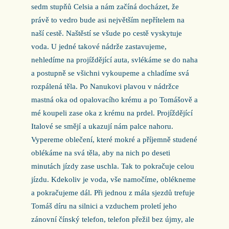
sedm stupňů Celsia a nám začíná docházet, že
právě to vedro bude asi největším nepřítelem na
naší cestě. Naštěstí se všude po cestě vyskytuje
voda. U jedné takové nádrže zastavujeme,
nehledíme na projíždějící auta, svlékáme se do naha
a postupně se všichni vykoupeme a chladíme svá
rozpálená těla. Po Nanukovi plavou v nádržce
mastná oka od opalovacího krému a po Tomášově a
mé koupeli zase oka z krému na prdel. Projíždějící
Italové se smějí a ukazují nám palce nahoru.
Vypereme oblečení, které mokré a příjemně studené
oblékáme na svá těla, aby na nich po deseti
minutách jízdy zase uschla. Tak to pokračuje celou
jízdu. Kdekoliv je voda, vše namočíme, oblékneme
a pokračujeme dál. Při jednou z mála sjezdů trefuje
Tomáš díru na silnici a vzduchem proletí jeho
zánovní čínský telefon, telefon přežil bez újmy, ale