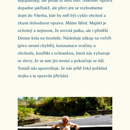
nejopatrněji, ale pořád to není ono. Nakonec oprava
dopadne jakžtakž, ale přeci jen se rozhodneme
dojet do Viterba, kde by měl být cyklo obchod a
zkusit dohodnout opravu. Máme štěstí. Majitel je
ochotný a nejenom, že srovná patku, ale i předělá
Denise kola na bezduše. Následuje nákup na večeři
(pivo nesmí chybět), konzumace svačiny u
obchodu, konflikt s ochrankou, která nás vyhazuje
se slovy, že se tam jíst nesmí a pokračuje se dál.
Tomáš nás upozorňuje, že nás ještě čeká pořádná
stojka a ta opravdu přichází.