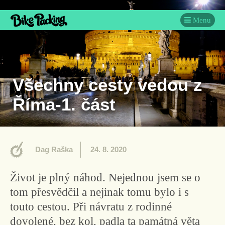
Menu
Všechny cesty vedou z
Říma-1. část
Dag Raška
24. 8. 2020
Život je plný náhod. Nejednou jsem se o
tom přesvědčil a nejinak tomu bylo i s
touto cestou. Při návratu z rodinné
dovolené, bez kol, padla ta památná věta