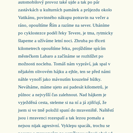
automobilový provoz také ujde a tak po pár
zastávkách u kulturních památek a průjezdu okolo
Vatikánu, povinného nákupu potravin na večer a
ráno, opouštíme Řím a razíme na sever. Uháníme
po cyklostezce podél řeky Tevere, je tma, rytmicky
šlapeme a užíváme letní noci. Zhruba po třiceti
kilometrech opouštíme řeku, projíždíme spícím
městečkem Labaro a začínáme se rozhlížet po
možnosti noclehu. Tomáš nám vypráví, jak spal v
nějakém olivovém hájku a ejhle, ten se před námi
náhle vynoří jako mávnutím kouzelné hůlky.
Neváháme, máme ujeto asi padesát kilometrů, je
půlnoc a nejvyšší čas zalehnout. Nad hájkem je
vyježděná cesta, steleme si na ní a já zjišťují, že
jsem si ve tmě položil spaní do mraveniště. Naštěstí
jsou i mravenci rozespalí a tak lezou pomalu a
nejsou nijak agresivní. Vyklepu spacák, trochu se