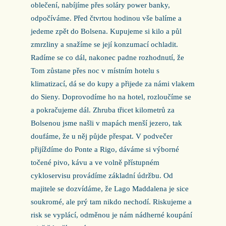
oblečení, nabíjíme přes soláry power banky,
odpočíváme. Před čtvrtou hodinou vše balíme a
jedeme zpět do Bolsena. Kupujeme si kilo a půl
zmrzliny a snažíme se její konzumací ochladit.
Radíme se co dál, nakonec padne rozhodnutí, že
Tom zůstane přes noc v místním hotelu s
klimatizací, dá se do kupy a přijede za námi vlakem
do Sieny. Doprovodíme ho na hotel, rozloučíme se
a pokračujeme dál. Zhruba třicet kilometrů za
Bolsenou jsme našli v mapách menší jezero, tak
doufáme, že u něj půjde přespat. V podvečer
přijíždíme do Ponte a Rigo, dáváme si výborné
točené pivo, kávu a ve volně přístupném
cykloservisu provádíme základní údržbu. Od
majitele se dozvídáme, že Lago Maddalena je sice
soukromé, ale prý tam nikdo nechodí. Riskujeme a
risk se vyplácí, odměnou je nám nádherné koupání