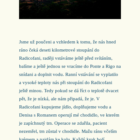
Jsme už poučeni a vzhledem k tomu, že nás hned
ráno čeká deseti kilometrové stoupání do
Radicofani, raději vstáváme ještě před svítáním,
balíme a ještě jednou se vracíme do Ponte a Rigo na
snídani a doplnit vodu. Ranní vstávání se vyplatilo
a vysoké teploty nás při stoupání do Radicofani
ještě minou. Tedy pokud se dá říct o teplotě dvacet
pět, že je nízká, ale nám připadá, že je. V
Radicofani kupujeme jídlo, doplňujeme vodu a
Denisa s Romanem operují mé chodidlo, ve kterém
je zapíchnutý trn. Operace se zdařila, pacient
nezemřel, trn zůstal v chodidle. Mažu ránu včelím
krémem a pajdám ke kolu. Každý krok bolí.