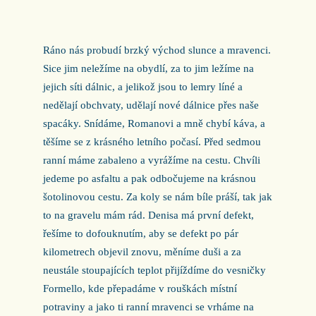
Ráno nás probudí brzký východ slunce a mravenci.
Sice jim neležíme na obydlí, za to jim ležíme na
jejich síti dálnic, a jelikož jsou to lemry líné a
nedělají obchvaty, udělají nové dálnice přes naše
spacáky. Snídáme, Romanovi a mně chybí káva, a
těšíme se z krásného letního počasí. Před sedmou
ranní máme zabaleno a vyrážíme na cestu. Chvíli
jedeme po asfaltu a pak odbočujeme na krásnou
šotolinovou cestu. Za koly se nám bíle práší, tak jak
to na gravelu mám rád. Denisa má první defekt,
řešíme to dofouknutím, aby se defekt po pár
kilometrech objevil znovu, měníme duši a za
neustále stoupajících teplot přijíždíme do vesničky
Formello, kde přepadáme v rouškách místní
potraviny a jako ti ranní mravenci se vrháme na