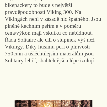
bikepackery to bude s největší
pravděpodobností Viking 300. Na
Vikingách není v zásadě nic špatného. Jsou
plněné kachním peřím a v poměru
cena/výkon mají vskutku co nabídnout.
Řada Solitaire ale cílí o stupínek výš než
Vikingy. Díky husímu peří o plnivosti
750cuin a ušlěchtilejším materálům jsou
Solitairy lehčí, sbalitelnější a lépe izolují.