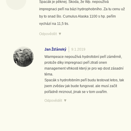
Spacák je pěknej. Škoda, že Wp. nepoužívá
impregnaci peří na bázi hydrophobního. Za tu cenu už
by to snad šlo. Cumulus Alaska 1100 s hp. peřím
vychází na 11,5 tis.
Odpovědět
Jan Žďánský
9.1.2019
Warmpeace nepoužívá hydrofobní peří záměrně,
protože díky impregnaci peří ztratí onen
management vlhkosti který je pro wp dost zásadní
téma.
Spacák s hydrofobním peří budu testovat letos, tak
jsem zvědav jak bude fungovat. ale musí začít
pořádně mrznout, jinak se v tom uvařím.
Odpovědět