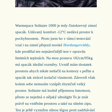
Warmepace Solitaire 1000 je tedy čistokrevný zimní
spacák. Udávaný komfort -12°C nedává prostor k
pochybnostem. Proto jsem ho v rámci testování
vzal i na zimní přejezd norské
Hardangerviddy
,
kde prodělal ten nejnáročnější test v opravdu
limitních teplotách. Na mou postavu 182cm/95kg
má spacák ideální rozměry. Uvnitř mám dostatek
prostoru abych nikde netlačil na komory s peřím a
spacák tak ztrácel izolační vlastnosti. Zároveň však
kolem sebe nemusím vytápět zbytečně velký
prostor. Solitaire má hodně příjemnou hmotnost,
přesto se nejedná o nějaký ultralight To je znát
právě na vnitřním prostoru a také na silném zipu.
Ten je ještě vyztužen silnou légou proti zadrhávání