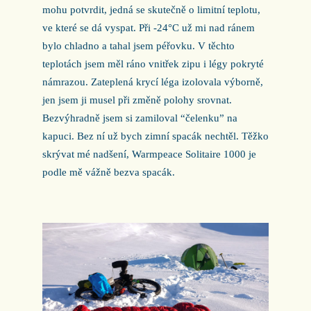
mohu potvrdit, jedná se skutečně o limitní teplotu,
ve které se dá vyspat. Při -24°C už mi nad ránem
bylo chladno a tahal jsem péřovku. V těchto
teplotách jsem měl ráno vnitřek zipu i légy pokryté
námrazou. Zateplená krycí léga izolovala výborně,
jen jsem ji musel při změně polohy srovnat.
Bezvýhradně jsem si zamiloval “čelenku” na
kapuci. Bez ní už bych zimní spacák nechtěl. Těžko
skrývat mé nadšení, Warmpeace Solitaire 1000 je
podle mě vážně bezva spacák.