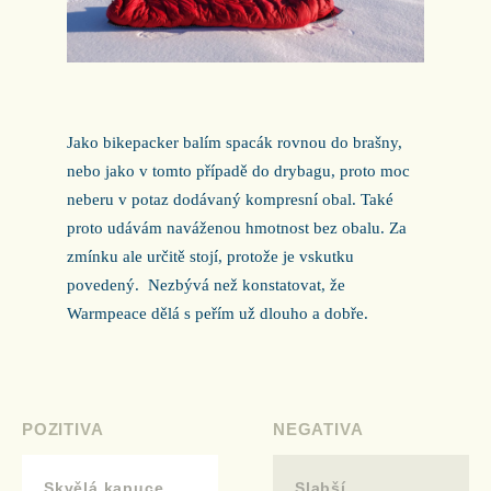
Jako bikepacker balím spacák rovnou do brašny,
nebo jako v tomto případě do drybagu, proto moc
neberu v potaz dodávaný kompresní obal. Také
proto udávám naváženou hmotnost bez obalu. Za
zmínku ale určitě stojí, protože je vskutku
povedený. Nezbývá než konstatovat, že
Warmpeace dělá s peřím už dlouho a dobře.
POZITIVA
NEGATIVA
Skvělá kapuce
Slabší