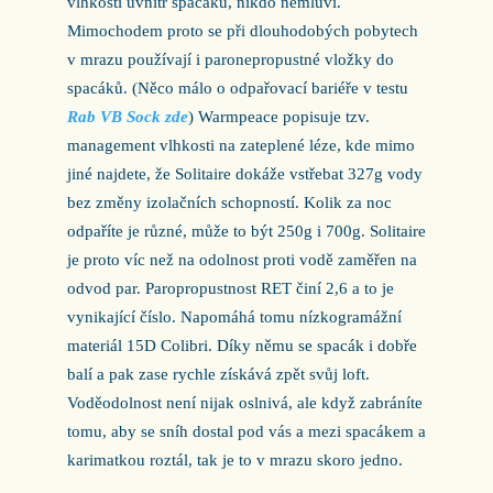
vlhkosti uvnitř spacáku, nikdo nemluví.
Mimochodem proto se při dlouhodobých pobytech
v mrazu používají i paronepropustné vložky do
spacáků. (Něco málo o odpařovací bariéře v testu
Rab VB Sock zde
) Warmpeace popisuje tzv.
management vlhkosti na zateplené léze, kde mimo
jiné najdete, že Solitaire dokáže vstřebat 327g vody
bez změny izolačních schopností. Kolik za noc
odpaříte je různé, může to být 250g i 700g. Solitaire
je proto víc než na odolnost proti vodě zaměřen na
odvod par. Paropropustnost RET činí 2,6 a to je
vynikající číslo. Napomáhá tomu nízkogramážní
materiál 15D Colibri. Díky němu se spacák i dobře
balí a pak zase rychle získává zpět svůj loft.
Voděodolnost není nijak oslnivá, ale když zabráníte
tomu, aby se sníh dostal pod vás a mezi spacákem a
karimatkou roztál, tak je to v mrazu skoro jedno.