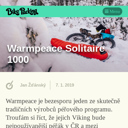
Menu
Warmpeace Solitaire
1000
Jan Žďánský
7. 1. 2019
Warmpeace je bezesporu jeden ze skutečně
tradičních výrobců péřového programu.
Troufám si říct, že jejich Viking bude
nejpoužívanější péřák v ČR a mezi