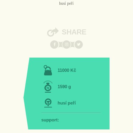
husí peří
SHARE
11000 Kč
1590 g
husí peří
support: