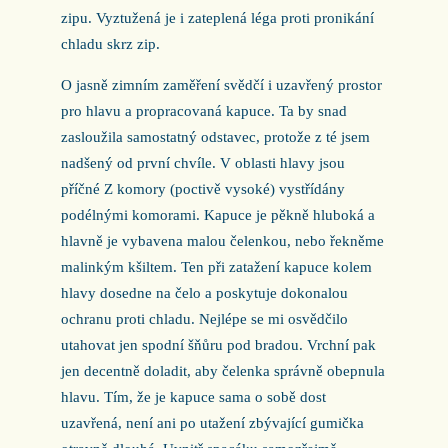
zipu. Vyztužená je i zateplená léga proti pronikání
chladu skrz zip.
O jasně zimním zaměření svědčí i uzavřený prostor
pro hlavu a propracovaná kapuce. Ta by snad
zasloužila samostatný odstavec, protože z té jsem
nadšený od první chvíle. V oblasti hlavy jsou
příčné Z komory (poctivě vysoké) vystřídány
podélnými komorami. Kapuce je pěkně hluboká a
hlavně je vybavena malou čelenkou, nebo řekněme
malinkým kšiltem. Ten při zatažení kapuce kolem
hlavy dosedne na čelo a poskytuje dokonalou
ochranu proti chladu. Nejlépe se mi osvědčilo
utahovat jen spodní šňůru pod bradou. Vrchní pak
jen decentně doladit, aby čelenka správně obepnula
hlavu. Tím, že je kapuce sama o sobě dost
uzavřená, není ani po utažení zbývající gumička