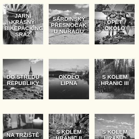
JARNÍ
SARDINSKÝ
KRÁSNÝ
OPĚT
PŘESNOCÁK
BIKEPACKING
OKOLO
U NURAGU
SRAZ
DO STŘEDU
OKOLO
S KOLEM
REPUBLIKY
LIPNA
HRANIC III
S KOLEM
S KOLEM
NA TRŽIŠTĚ
HRANIC II
HRANIC