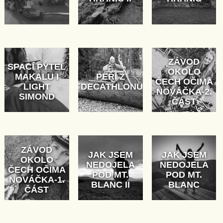
ZÁVOD
SPACÍ PYTEL
OKOLO
MAKALU I
PEŘÍ Z
ČECH OČIMA
LIGHT
DECATHLONU
NOVÁČKA-2.
SIMOND
ČÁST
ZÁVOD
JAK JSEM
JAK JSEM
OKOLO
NEDOJELA
NEDOJELA
ČECH OČIMA
POD MT.
POD MT.
NOVÁČKA-1.
BLANC II
BLANC
ČÁST