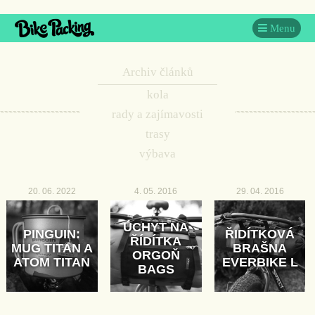
Menu
Archiv článků
kola
rady a zajímavosti
trasy
výbava
20. 06. 2022
4. 05. 2016
29. 04. 2016
ÚCHYT NA
PINGUIN:
ŘIDÍTKOVÁ
ŘÍDÍTKA
MUG TITAN A
BRAŠNA
ORGOŇ
ATOM TITAN
EVERBIKE L
BAGS