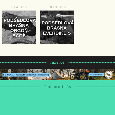
7. 04. 2016
18. 03. 2016
PODSEDLOVÁ
PODSEDLOVÁ
BRAŠNA
BRAŠNA
ORGOŇ
EVERBIKE S
BAGS
inzerce
Podporují nás