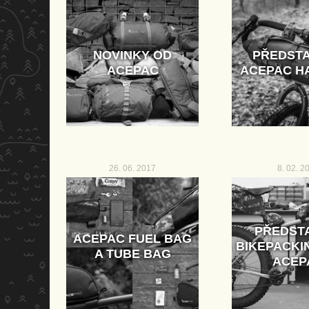
NOVINKY OD
PŘEDSTA
ACEPAC
ACEPAC H
26. 06. 2017
8. 02. 2
PŘEDST
ACEPAC FUEL BAG
BIKEPACKI
A TUBE BAG
ACEP