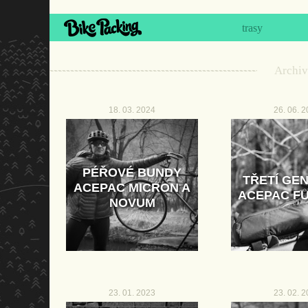
trasy
Archiv
18. 03. 2024
26. 06. 
PÉŘOVÉ BUNDY
TŘETÍ GE
ACEPAC MICRON A
ACEPAC F
NOVUM
23. 01. 2023
23. 02. 