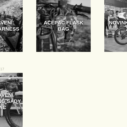
VENÍ:
ACEPAC FLASK
NOVIN
ARNESS
BAG
017
AVENÍ
NG SADY
AC