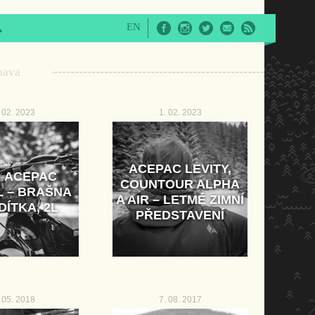
EN
Facebook
Instagram
Twitter
E-Mail
RSS
bava
 02. 2023
1. 02. 2023
ACEPAC LEVITY,
: ACEPAC
COUNTOUR ALPHA
 – BRAŠNA
A AIR – LETMÉ ZIMNÍ
DÍTKA, 2L
PŘEDSTAVENÍ
 05. 2018
7. 08. 2017