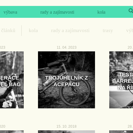
výbava
rady a zajímavosti
kola
 článků
kola
rady a zajímavosti
trasy
vý
2023
11. 04. 2023
20.
TEST
NERACE
TROJÚHELNÍK Z
BARREL
UEL BAG
ACEPACU
NA ŘÍ
2020
15. 10. 2018
28.