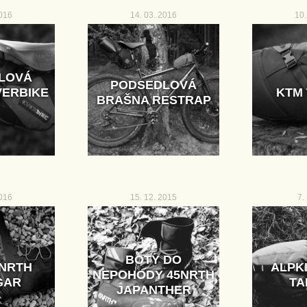
2016
14. 03. 2016
10.
LOVÁ
PODSEDLOVÁ
VERBIKE
KTM 
BRAŠNA RESTRAP
2016
15. 12. 2015
7.
BOTY DO
5NRTH
ALPK
NEPOHODY 45NRTH
GAR
TA
JAPANTHER