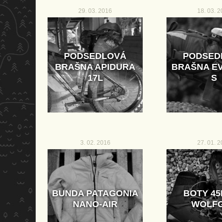
29. 03. 2016
18. 03. 
PODSEDLOVÁ
PODSED
BRAŠNA APIDURA
BRAŠNA E
17L
S
3. 02. 2016
27. 01. 
BUNDA PATAGONIA
BOTY 4
NANO-AIR
WOLF