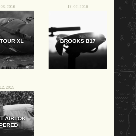
 03. 2016
17. 02. 2016
TOUR XL
BROOKS B17
 12. 2015
IT AIRLOK
PERED