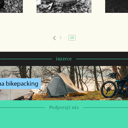
…
Předchozí
1
10
inzerce
Podporují nás