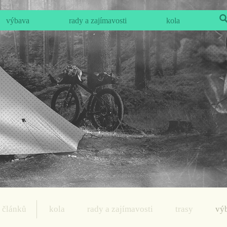
výbava
rady a zajímavosti
kola
 článků
kola
rady a zajímavosti
trasy
vý